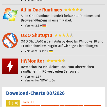
Version 2.70.0
All in One Runtimes
4,4 Sterne
All in One Runtimes bündelt bekannte Runtimes und
Browser-Plug-ins in einem Paket.
Version 2.5.0
Deutsch
O&O ShutUp10
4,6 Sterne
O&O ShutUp10 ist ein Antispy-Tool für Windows 10 und
11 mit schnellem Zugriff auf wichtige Einstellungen.
Version v3.3.1119
Deutsch
HWMonitor
4,6 Sterne
HWMonitor ist ein kleines Tool zum Überwachen
sämtlicher im PC verbauten Sensoren.
Version 1.67
Version for ARM64 1.04
Download-Charts 08/2026
1
HWiNFO
(±0)