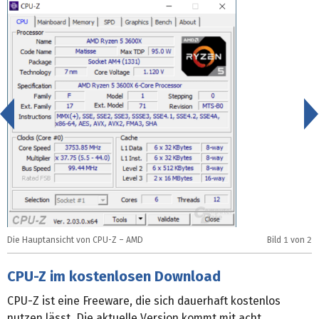
<
Die Hauptansicht von CPU-Z – AMD
Bild
1
von 2
D
CPU-Z im kostenlosen Download
CPU-Z ist eine Freeware, die sich dauerhaft kostenlos
nutzen lässt. Die aktuelle Version kommt mit acht