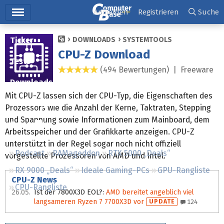
Hauptmenü
Anmelden
Registrieren
Suche
Ticker
DOWNLOADS
SYSTEMTOOLS
CPU-Z Download
Tests
(494 Bewertungen) |
Freeware
4,8 Sterne
Downloads
Mit CPU-Z lassen sich der CPU-Typ, die Eigenschaften des
Preisvergleich
Prozessors wie die Anzahl der Kerne, Taktraten, Stepping
und Spannung sowie Informationen zum Mainboard, dem
Forum
Arbeitsspeicher und der Grafikkarte anzeigen. CPU-Z
unterstützt in der Regel sogar noch nicht offiziell
Podcast
RAMageddon
RTX 5000 „Deals“
vorgestellte Prozessoren von AMD und Intel.
RX 9000 „Deals“
Ideale Gaming-PCs
GPU-Rangliste
CPU-Z News
CPU-Rangliste
26.05.
Ist der 7800X3D EOL?
:
AMD bereitet angeblich viel
langsameren Ryzen 7 7700X3D vor
UPDATE
124