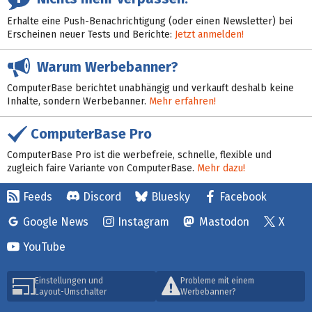
Erhalte eine Push-Benachrichtigung (oder einen Newsletter) bei
Erscheinen neuer Tests und Berichte:
Jetzt anmelden!
Warum Werbebanner?
ComputerBase berichtet unabhängig und verkauft deshalb keine
Inhalte, sondern Werbebanner.
Mehr erfahren!
ComputerBase Pro
ComputerBase Pro ist die werbefreie, schnelle, flexible und
zugleich faire Variante von ComputerBase.
Mehr dazu!
Feeds
Discord
Bluesky
Facebook
Google News
Instagram
Mastodon
X
YouTube
Einstellungen und
Probleme mit einem
Layout-Umschalter
Werbebanner?