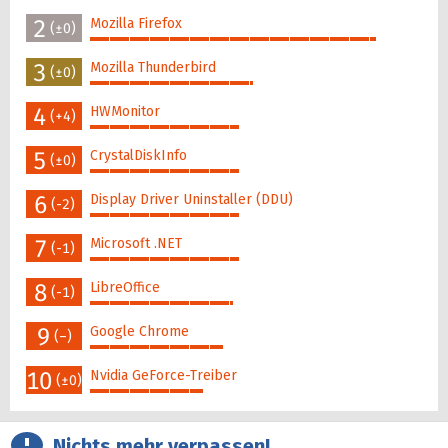
100%
2
Mozilla Firefox
(±0)
86%
3
Mozilla Thunderbird
(±0)
49%
4
HWMonitor
(+4)
45%
5
CrystalDiskInfo
(±0)
45%
6
Display Driver Uninstaller (DDU)
(-2)
45%
7
Microsoft .NET
(-1)
45%
8
LibreOffice
(-1)
43%
9
Google Chrome
(–)
40%
10
Nvidia GeForce-Treiber
(±0)
34%
Nichts mehr verpassen!