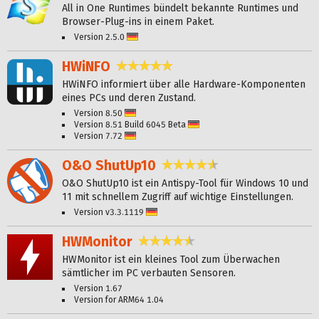
All in One Runtimes bündelt bekannte Runtimes und
Browser-Plug-ins in einem Paket.
Version 2.5.0
Deutsch
HWiNFO
4,8 Sterne
HWiNFO informiert über alle Hardware-Komponenten
eines PCs und deren Zustand.
Version 8.50
Deutsch
Version 8.51 Build 6045 Beta
Deutsch
Version 7.72
Deutsch
O&O ShutUp10
4,6 Sterne
O&O ShutUp10 ist ein Antispy-Tool für Windows 10 und
11 mit schnellem Zugriff auf wichtige Einstellungen.
Version v3.3.1119
Deutsch
HWMonitor
4,6 Sterne
HWMonitor ist ein kleines Tool zum Überwachen
sämtlicher im PC verbauten Sensoren.
Version 1.67
Version for ARM64 1.04