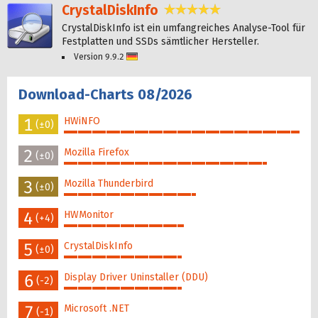
CrystalDiskInfo
4,9 Sterne
CrystalDiskInfo ist ein umfangreiches Analyse-Tool für
Festplatten und SSDs sämtlicher Hersteller.
Version 9.9.2
Deutsch
Download-Charts 08/2026
1
HWiNFO
(±0)
100%
2
Mozilla Firefox
(±0)
86%
3
Mozilla Thunderbird
(±0)
56%
4
HWMonitor
(+4)
51%
5
CrystalDiskInfo
(±0)
50%
6
Display Driver Uninstaller (DDU)
(-2)
50%
7
Microsoft .NET
(-1)