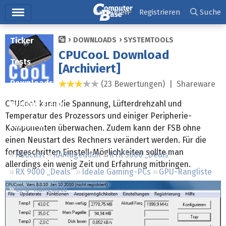
Hauptmenü
Anmelden
Registrieren
Suche
Ticker
DOWNLOADS
SYSTEMTOOLS
CPUCooL Download
Tests
[Archiviert]
Downloads
(23 Bewertungen) |
Shareware
2,9 Sterne
CPUCooL kann die Spannung, Lüfterdrehzahl und
Preisvergleich
Temperatur des Prozessors und einiger Peripherie-
Forum
Komponenten überwachen. Zudem kann der FSB ohne
einen Neustart des Rechners verändert werden. Für die
fortgeschritten Einstell-Möglichkeiten sollte man
Podcast
RAMageddon
RTX 5000 „Deals“
allerdings ein wenig Zeit und Erfahrung mitbringen.
RX 9000 „Deals“
Ideale Gaming-PCs
GPU-Rangliste
CPU-Rangliste