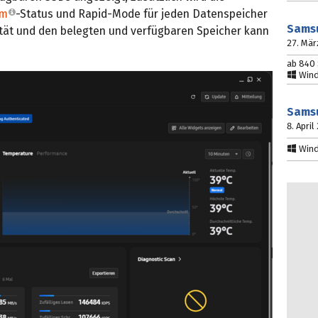
im
-Status und Rapid-Mode für jeden Datenspeicher
Sams
ität und den belegten und verfügbaren Speicher kann
27. Mär
ab 840 
Windo
Sams
8. April
Windo