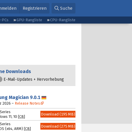
nmelden
Registrieren
Suche
g-PCs
GPU-Rangliste
CPU-Rangliste
ne Downloads
E-Mail-Updates + Hervorhebung
ung Magician
9.0.1
Deutsch
z 2026
–
Release Notes
Series
Download (195 MB)
ws 11, 10 [
CB
]
Series
Download (275 MB)
S (x64, ARM) [
CB
]