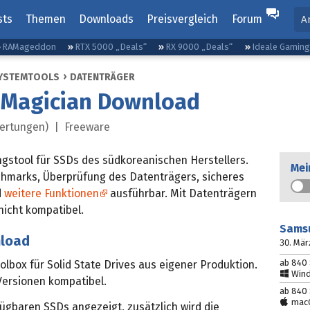
sts
Themen
Downloads
Preisvergleich
Forum
A
RAMageddon
RTX 5000 „Deals“
RX 9000 „Deals“
Ideale Gamin
YSTEMTOOLS
DATENTRÄGER
Magician Download
ertungen) |
Freeware
gstool für SSDs des südkoreanischen Herstellers.
Mei
hmarks, Überprüfung des Datenträgers, sicheres
d
weitere Funktionen
ausführbar. Mit Datenträgern
 nicht kompatibel.
Sams
nload
30. Mär
ab 840 
box für Solid State Drives aus eigener Produktion.
Windo
Versionen kompatibel.
ab 840 
macO
ügbaren SSDs angezeigt, zusätzlich wird die