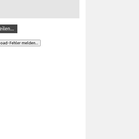
eilen…