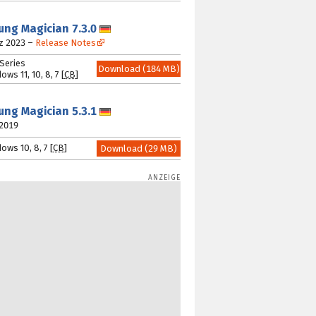
ung Magician
7.3.0
Deutsch
z 2023
–
Release Notes
Series
Download (184 MB)
ws 11, 10, 8, 7 [
CB
]
ung Magician
5.3.1
Deutsch
 2019
ws 10, 8, 7 [
CB
]
Download (29 MB)