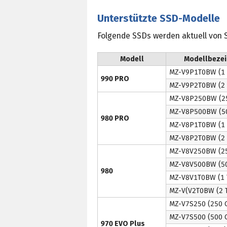
Unterstützte SSD-Modelle
Folgende SSDs werden aktuell von 
Modell
Modellbeze
MZ-V9P1T0BW (1 
990 PRO
MZ-V9P2T0BW (2 
MZ-V8P250BW (2
MZ-V8P500BW (5
980 PRO
MZ-V8P1T0BW (1 
MZ-V8P2T0BW (2 
MZ-V8V250BW (2
MZ-V8V500BW (5
980
MZ-V8V1T0BW (1 
MZ-V(V2T0BW (2 
MZ-V7S250 (250 
MZ-V7S500 (500 
970 EVO Plus