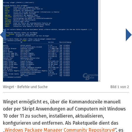
<
Winget - Befehle und Suche
Bild
1
von 2
W
Winget ermöglicht es, über die Kommandozeile manuell
oder per Skript Anwendungen auf Computern mit Windows
10 oder 11 zu suchen, installieren, aktualisieren,
konfigurieren und entfernen. Als Paketquelle dient das
„
Windows Package Manager Community Repository
“, es