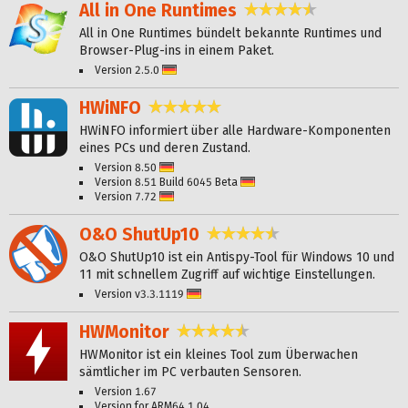
All in One Runtimes
4,4 Sterne
All in One Runtimes bündelt bekannte Runtimes und
Browser-Plug-ins in einem Paket.
Version 2.5.0
Deutsch
HWiNFO
4,8 Sterne
HWiNFO informiert über alle Hardware-Komponenten
eines PCs und deren Zustand.
Version 8.50
Deutsch
Version 8.51 Build 6045 Beta
Deutsch
Version 7.72
Deutsch
O&O ShutUp10
4,6 Sterne
O&O ShutUp10 ist ein Antispy-Tool für Windows 10 und
11 mit schnellem Zugriff auf wichtige Einstellungen.
Version v3.3.1119
Deutsch
HWMonitor
4,6 Sterne
HWMonitor ist ein kleines Tool zum Überwachen
sämtlicher im PC verbauten Sensoren.
Version 1.67
Version for ARM64 1.04