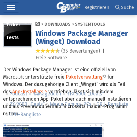
Hauptmenü
Anmelden
Registrieren
Suche
Ticker
DOWNLOADS
SYSTEMTOOLS
Windows Package Manager
Tests
(Winget) Download
Downloads
(35 Bewertungen) |
4,4 Sterne
Freie Software
Preisvergleich
Der Windows Package Manager ist eine offiziell von
Forum
Microsoft unterstützte freie
Paketverwaltung
für
Windows. Der dazugehörige Client „Winget“ wird als Teil
des
App-Installers
vertrieben, lässt sich mit dem
Podcast
RAMageddon
RTX 5000 „Deals“
entsprechenden App-Paket aber auch manuell installieren
RX 9000 „Deals“
Ideale Gaming-PCs
GPU-Rangliste
und als Preview außerhalb Microsofts Insider-Programm
nutzen.
CPU-Rangliste