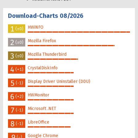
Download-Charts 08/2026
1
HWiNFO
(±0)
100%
2
Mozilla Firefox
(±0)
85%
3
Mozilla Thunderbird
(±0)
49%
4
CrystalDiskInfo
(+1)
45%
5
Display Driver Uninstaller (DDU)
(-1)
45%
6
HWMonitor
(+2)
45%
7
Microsoft .NET
(-1)
45%
8
LibreOffice
(-1)
42%
9
Google Chrome
(–)