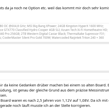
bts da ja noch ne Option etc. weil das kommt mir doch sehr komis
680 OC @6X4,8 GHz; MSI Big Bang XPower; 24GB Kingston HyperX 1600 MHz;
e GTX770 Classified Hydro Cooper 4GB SLI; Azuen Tech Xi-Fi Hometheatre HD;
0 Pro 256GB; 2TB Western Digital Caviar Black; Thermaltake Supressor F31;
 CoolerMaster Silent Pro Gold 700W; Watercooled Raijintek Triton 240 + 360
ir da keine Gedanken drüber machen bei einem so alten Board. E
üdung, ist genau der gleiche Grund aus dem präzise Messinstrum
sen.
Board waren es nach 2,5 Jahren von 1,12V auf 1,08V. Da ich mit
gerade noch läuft musste ich an der Stelle korrigieren.