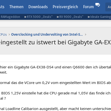
sts
Themen
Downloads
Preisvergleich
Forum
A
RAMageddon
RTX 5000 „Deals“
RX 9000 „Deals“
Ideale Gamin
 CPUs
Overclocking und Undervolting von Intel-Systemen
eingestellt zu istwert bei Gigabyte GA-
e hier ein Gigabyte GA-EX38-DS4 und einen Q6600 den ich übertak
weit.
 normal das die VCore um 0,2V vom eingestellten Wert im BIOS ab
 BIOS 1,25V einstelle hat die CPU gerade mal 1,05V das finde ic
al ?
l Loadline Calibarion ausgestellt, aber macht keinen unterschie