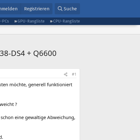
nmelden
Registrieren
Suche
g-PCs
GPU-Rangliste
CPU-Rangliste
EX38-DS4 + Q6600
#1
ten möchte, generell funktioniert
weicht ?
h schon eine gewaltige Abweichung,
d.