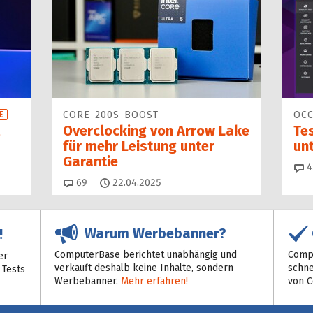
CORE 200S BOOST
OCC
E
Overclocking von Arrow Lake
Tes
für mehr Leistung unter
unt
Garantie
4
Kommentare
69
22.04.2025
Warum Werbebanner?
!
ComputerBase berichtet unabhängig und
Compu
er
verkauft deshalb keine Inhalte, sondern
schne
 Tests
Werbebanner.
Mehr erfahren!
von 