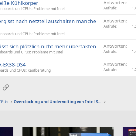
eiße Kühlkörper
Antworten
Aufrufe
1.
nboards und CPUs: Probleme mit Intel
rgisst nach netzteil auschalten manche
Antworten
Aufrufe
1.
nboards und CPUs: Probleme mit Intel
sst sich plötzlich nicht mehr übertakten
Antworten
Aufrufe
1.
boards und CPUs: Probleme mit Intel
GA-EX38-DS4
Antworten
Aufrufe
1.
ards und CPUs: Kaufberatung
sApp
E-Mail
Link
 CPUs
Overclocking und Undervolting von Intel-Systemen