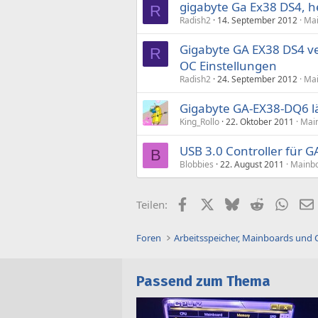
gigabyte Ga Ex38 DS4, h
R
Radish2
14. September 2012
Mai
Gigabyte GA EX38 DS4 ve
R
OC Einstellungen
Radish2
24. September 2012
Mai
Gigabyte GA-EX38-DQ6 lä
King_Rollo
22. Oktober 2011
Main
USB 3.0 Controller für 
B
Blobbies
22. August 2011
Mainbo
Facebook
X (Twitter)
Bluesky
Reddit
What
Teilen:
Foren
Arbeitsspeicher, Mainboards und
Passend zum Thema