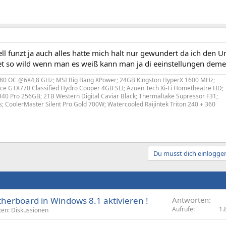
ell funzt ja auch alles hatte mich halt nur gewundert da ich den 
 net so wild wenn man es weiß kann man ja di eeinstellungen de
680 OC @6X4,8 GHz; MSI Big Bang XPower; 24GB Kingston HyperX 1600 MHz;
e GTX770 Classified Hydro Cooper 4GB SLI; Azuen Tech Xi-Fi Hometheatre HD;
0 Pro 256GB; 2TB Western Digital Caviar Black; Thermaltake Supressor F31;
 CoolerMaster Silent Pro Gold 700W; Watercooled Raijintek Triton 240 + 360
Du musst dich einloggen
herboard in Windows 8.1 aktivieren !
Antworten
Aufrufe
1.
ten: Diskussionen