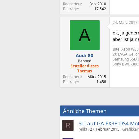
Registriert
Feb. 2010
Beiträge
17.542
24. März 2017
A
ok, ja gener
aber ist ja
Intel Xeon W3
2X EVGA GeForc
Audi 80
Samsung SSD 84
Banned
Sony BWU-300s;
Ersteller dieses
Themas
Registriert
März 2015
Beiträge
1.458
Ähnliche Themen
SLI auf GA-EX38-DS4 Mot
R
relikt
27. Februar 2015
Grafikkar