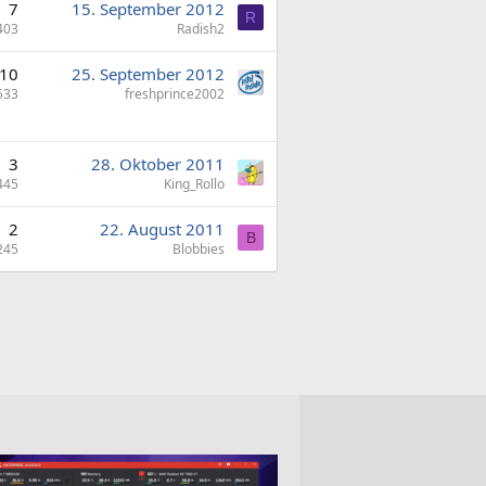
7
15. September 2012
R
403
Radish2
10
25. September 2012
533
freshprince2002
3
28. Oktober 2011
445
King_Rollo
2
22. August 2011
B
245
Blobbies