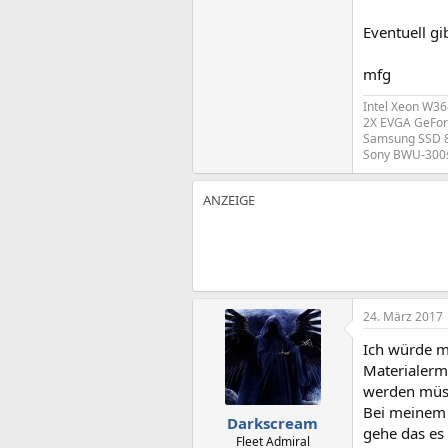
Eventuell gi
mfg
Intel Xeon W3
2X EVGA GeForc
Samsung SSD 84
Sony BWU-300s;
24. März 2017
Ich würde m
Materialerm
werden müs
Bei meinem 
Darkscream
gehe das es 
Fleet Admiral