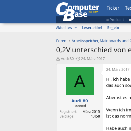
Ticker
Te
Podcast
Aktuelles
Leserartikel
Regeln
Foren
Arbeitsspeicher, Mainboards und
0,2V unterschied von 
E
E
Audi 80
24. März 2017
r
r
s
s
24. März 2017
t
t
A
Hi, ich hab
e
e
l
l
das auch so
l
l
e
t
Aber ist es
Audi 80
r
a
m
Banned
Wenn ich im
Registriert
März 2015
ist das norm
Beiträge
1.458
Habe auch ma