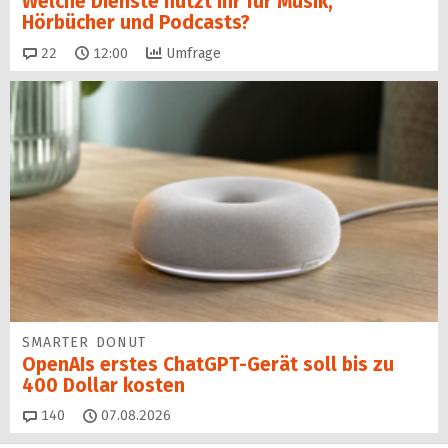
Welche Dienste nutzt ihr für Musik,
Hörbücher und Podcasts?
Kommentare
22
12:00
Umfrage
SMARTER DONUT
OpenAIs erstes ChatGPT-Gerät soll bis zu
400 Dollar kosten
Kommentare
140
07.08.2026