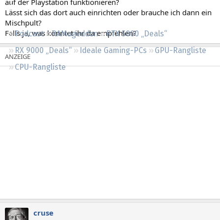
auf der Playstation funktionieren?
Regeln
Lässt sich das dort auch einrichten oder brauche ich dann ein
Mischpult?
Falls ja, was könntet ihr da empfehlen?
Podcast
RAMageddon
RTX 5000 „Deals“
RX 9000 „Deals“
Ideale Gaming-PCs
GPU-Rangliste
CPU-Rangliste
cruse