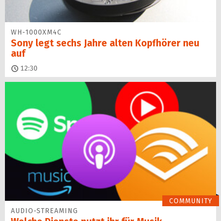
WH-1000XM4C
Sony legt sechs Jahre alten Kopfhörer neu
auf
12:30
COMMUNITY
AUDIO-STREAMING