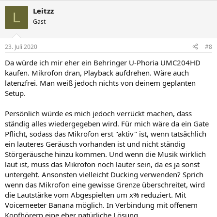
Leitzz
L
Gast
23. Juli 2020
#8
Da würde ich mir eher ein Behringer U-Phoria UMC204HD
kaufen. Mikrofon dran, Playback aufdrehen. Wäre auch
latenzfrei. Man weiß jedoch nichts von deinem geplanten
Setup.
Persönlich würde es mich jedoch verrückt machen, dass
ständig alles wiedergegeben wird. Für mich wäre da ein Gate
Pflicht, sodass das Mikrofon erst "aktiv" ist, wenn tatsächlich
ein lauteres Geräusch vorhanden ist und nicht ständig
Störgeräusche hinzu kommen. Und wenn die Musik wirklich
laut ist, muss das Mikrofon noch lauter sein, da es ja sonst
untergeht. Ansonsten vielleicht Ducking verwenden? Sprich
wenn das Mikrofon eine gewisse Grenze überschreitet, wird
die Lautstärke vom Abgespielten um x% reduziert. Mit
Voicemeeter Banana möglich. In Verbindung mit offenem
Kopfhörern eine eher natürliche Lösung.