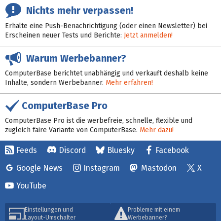
Nichts mehr verpassen!
Erhalte eine Push-Benachrichtigung (oder einen Newsletter) bei
Erscheinen neuer Tests und Berichte:
Jetzt anmelden!
Warum Werbebanner?
ComputerBase berichtet unabhängig und verkauft deshalb keine
Inhalte, sondern Werbebanner.
Mehr erfahren!
ComputerBase Pro
ComputerBase Pro ist die werbefreie, schnelle, flexible und
zugleich faire Variante von ComputerBase.
Mehr dazu!
Feeds
Discord
Bluesky
Facebook
Google News
Instagram
Mastodon
X
YouTube
Einstellungen und
Probleme mit einem
Layout-Umschalter
Werbebanner?