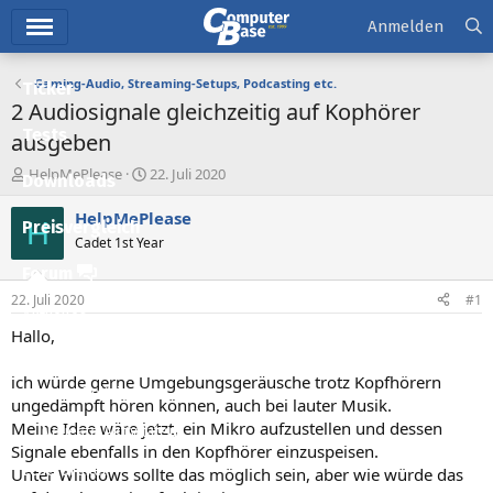
Hauptmenü
Anmelden
Gaming-Audio, Streaming-Setups, Podcasting etc.
Ticker
2 Audiosignale gleichzeitig auf Kophörer
Tests
ausgeben
E
E
HelpMePlease
22. Juli 2020
Downloads
r
r
s
s
HelpMePlease
H
Preisvergleich
t
t
Cadet 1st Year
e
e
l
l
Forum
l
l
22. Juli 2020
#1
e
t
Aktuelles
r
a
Hallo,
m
Empfohlene Inhalte
ich würde gerne Umgebungsgeräusche trotz Kopfhörern
Neue Beiträge
ungedämpft hören können, auch bei lauter Musik.
Meine Idee wäre jetzt, ein Mikro aufzustellen und dessen
Neueste Aktivitäten
Signale ebenfalls in den Kopfhörer einzuspeisen.
Leserartikel
Unter Windows sollte das möglich sein, aber wie würde das