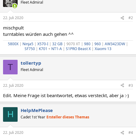
Fleet Admiral
22. Juli 2020
#2
mischpult
turntables würden auch gehen ^^
5800X
|
Ninja5
|
X570-I
|
32 GB
| 9070 XT |
980
|
960
|
AW3423DW
|
SF750
|
K701
+
NT1-A
|
S1PRO
Beast X
|
Xiaomi 13
tollertyp
T
Fleet Admiral
22. Juli 2020
#3
Edit. Meine Frage ist beantwortet, etwas versteckt, aber ja :-)
HelpMePlease
H
Cadet 1st Year
Ersteller dieses Themas
22. Juli 2020
#4