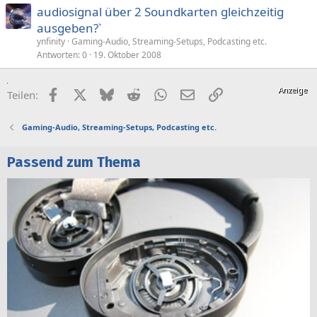
audiosignal über 2 Soundkarten gleichzeitig
ausgeben?`
ynfinity
Gaming-Audio, Streaming-Setups, Podcasting etc.
Antworten
0
19. Oktober 2008
Facebook
X (Twitter)
Bluesky
Reddit
WhatsApp
E-Mail
Link
Teilen:
Gaming-Audio, Streaming-Setups, Podcasting etc.
Passend zum Thema