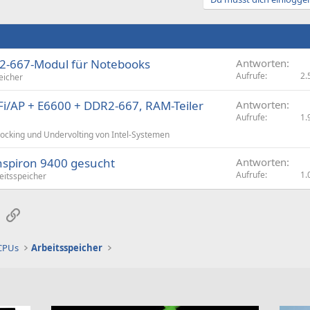
R2-667-Modul für Notebooks
Antworten
Aufrufe
2.
eicher
i/AP + E6600 + DDR2-667, RAM-Teiler
Antworten
Aufrufe
1.
ocking und Undervolting von Intel-Systemen
nspiron 9400 gesucht
Antworten
Aufrufe
1.
eitsspeicher
sApp
E-Mail
Link
 CPUs
Arbeitsspeicher