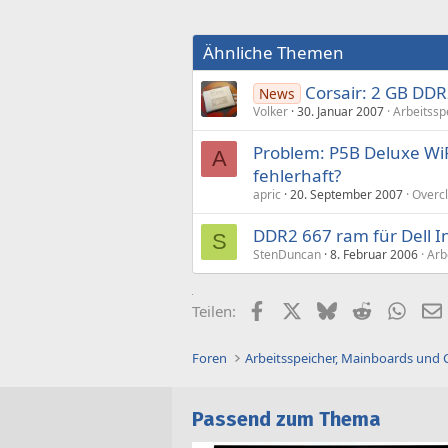
Ähnliche Themen
Corsair: 2 GB DD
News
Volker
30. Januar 2007
Arbeitssp
Problem: P5B Deluxe WiF
A
fehlerhaft?
apric
20. September 2007
Overcl
DDR2 667 ram für Dell I
S
StenDuncan
8. Februar 2006
Arb
Facebook
X (Twitter)
Bluesky
Reddit
What
Teilen:
Foren
Arbeitsspeicher, Mainboards und
Passend zum Thema