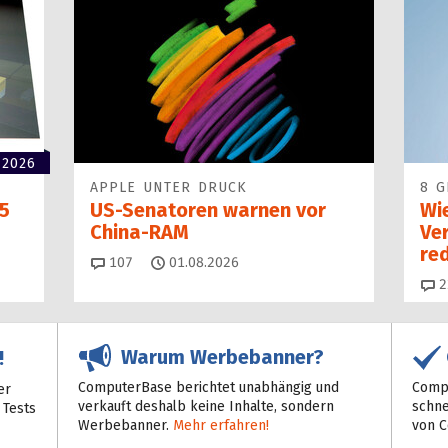
 2026
APPLE UNTER DRUCK
8 G
5
US-Senatoren warnen vor
Wi
China-RAM
Ve
red
Kommentare
107
01.08.2026
2
Warum Werbebanner?
!
ComputerBase berichtet unabhängig und
Compu
er
verkauft deshalb keine Inhalte, sondern
schne
 Tests
Werbebanner.
Mehr erfahren!
von 