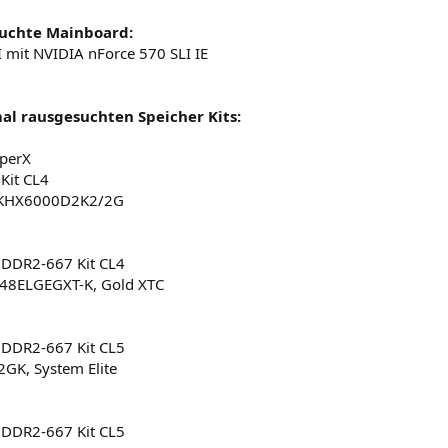
uchte Mainboard:
 mit NVIDIA nForce 570 SLI IE
al rausgesuchten Speicher Kits:
yperX
Kit CL4
 KHX6000D2K2/2G
DDR2-667 Kit CL4
8ELGEGXT-K, Gold XTC
DDR2-667 Kit CL5
GK, System Elite
DDR2-667 Kit CL5