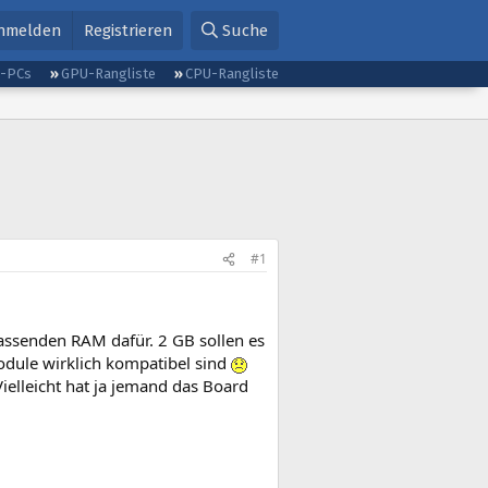
nmelden
Registrieren
Suche
g-PCs
GPU-Rangliste
CPU-Rangliste
#1
assenden RAM dafür. 2 GB sollen es
odule wirklich kompatibel sind
ielleicht hat ja jemand das Board