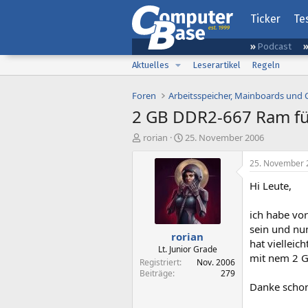
Ticker
Te
Podcast
Aktuelles
Leserartikel
Regeln
Foren
Arbeitsspeicher, Mainboards und
2 GB DDR2-667 Ram fü
E
E
rorian
25. November 2006
r
r
s
s
25. November 
t
t
Hi Leute,
e
e
l
l
l
l
ich habe vo
e
t
sein und nu
rorian
r
a
hat vielleic
m
Lt. Junior Grade
mit nem 2 G
Registriert
Nov. 2006
Beiträge
279
Danke scho