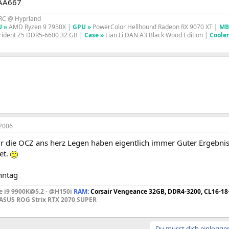
AA667
RC @ Hyprland
U
»
AMD Ryzen 9 7950X |
GPU »
PowerColor Hellhound Radeon RX 9070 XT
|
MB
Trident Z5 DDR5-6600 32 GB |
Case »
Lian Li DAN A3 Black Wood Edition |
Cooler
2006
ir die OCZ ans herz Legen haben eigentlich immer Guter Ergebni
et.
nntag
e i9 9900K@5.2 - @H150i
RAM:
Corsair Vengeance 32GB, DDR4-3200, CL16-18
ASUS ROG Strix RTX 2070 SUPER
Du musst dich einloggen