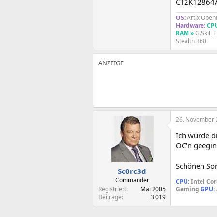
CT2K12864
OS:
Artix Open
Hardware:
CP
RAM »
G.Skill 
Stealth 360
26. November 
Ich würde d
OC'n geegin
Schönen So
Sc0rc3d
Commander
CPU:
Intel Cor
Registriert
Mai 2005
Gaming
GPU:
Beiträge
3.019