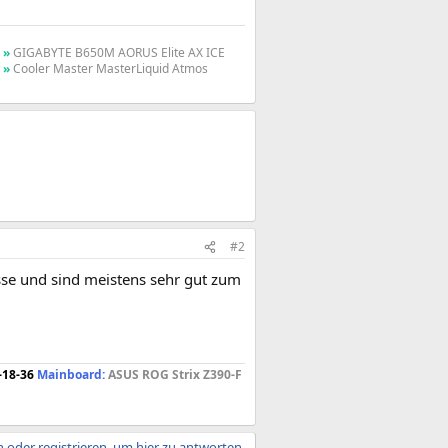
 »
GIGABYTE B650M AORUS Elite AX ICE
 »
Cooler Master MasterLiquid Atmos
#2
sse und sind meistens sehr gut zum
-18-36
Mainboard:
ASUS ROG Strix Z390-F
 oder registrieren, um hier zu antworten.