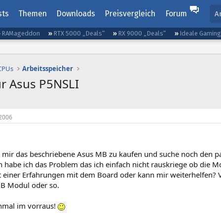
sts
Themen
Downloads
Preisvergleich
Forum
A
RAMageddon
RTX 5000 „Deals“
RX 9000 „Deals“
Ideale Gamin
 CPUs
Arbeitsspeicher
r Asus P5NSLI
2006
r mir das beschriebene Asus MB zu kaufen und suche noch den p
n habe ich das Problem das ich einfach nicht rauskriege ob die M
ht einer Erfahrungen mit dem Board oder kann mir weiterhelfen? V
B Modul oder so.
nmal im vorraus!