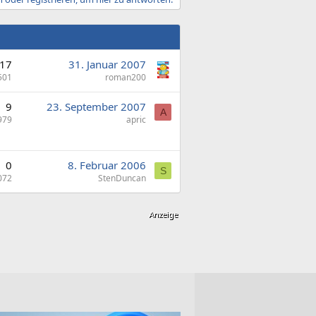
17
31. Januar 2007
501
roman200
9
23. September 2007
A
979
apric
0
8. Februar 2006
S
072
StenDuncan