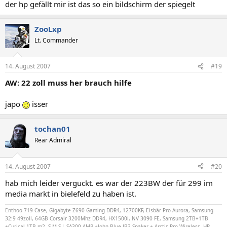
der hp gefällt mir ist das so ein bildschirm der spiegelt
ZooLxp
Lt. Commander
14. August 2007
#19
AW: 22 zoll muss her brauch hilfe
japo
isser
tochan01
Rear Admiral
14. August 2007
#20
hab mich leider verguckt. es war der 223BW der für 299 im
media markt in bielefeld zu haben ist.
Enthoo 719 Case, Gigabyte Z690 Gaming DDR4, 12700KF, Eisbär Pro Aurora, Samsung
32:9 49zoll, 64GB Corsair 3200Mhz DDR4, HX1500i, NV 3090 FE, Samsung 2TB+1TB
+Curical 1TB m2, S.M.S.L SA300 AMP +John Blue JB3 Spaker + Arctis Pro Wireless, HP