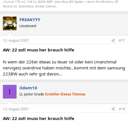
+Curical 1TB m2, S.M.S.L SA300 AMP +John Blue JB3 Spaker + Arctis Pro Wireless, HP
Reverb G2, Steamdeck, Arcade Cabinet.
FREAKYYY
Lieutenant
13. August 2007
#17
AW: 22 zoll muss her brauch hilfe
hi wem der 226er etwas zu teuer ist oder kein (manchmal
nerviges) overdrive haben möchte...kommt mit dem samsung
223BW auch sehr gut davon...
ildem10
I
Lt. Junior Grade
Ersteller dieses Themas
13. August 2007
#18
AW: 22 zoll muss her brauch hilfe