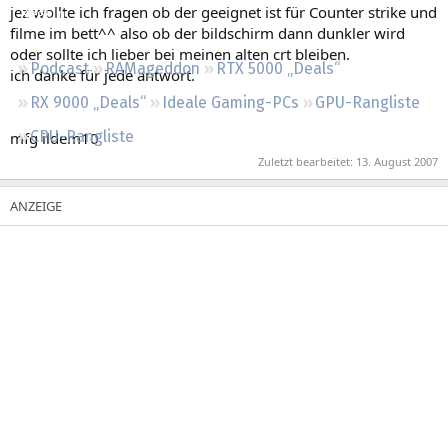
jez wollte ich fragen ob der geeignet ist für Counter strike und
Regeln
filme im bett^^ also ob der bildschirm dann dunkler wird
oder sollte ich lieber bei meinen alten crt bleiben.
Podcast
RAMageddon
RTX 5000 „Deals“
ich danke für jede antwort.
RX 9000 „Deals“
Ideale Gaming-PCs
GPU-Rangliste
CPU-Rangliste
mfg ildem10
Zuletzt bearbeitet:
13. August 2007