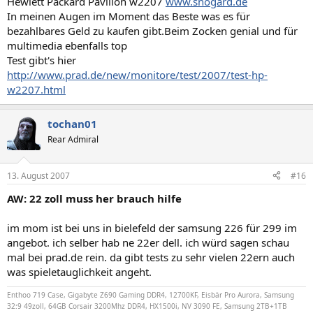
Hewlett Packard Pavilion w2207
www.snogard.de
In meinen Augen im Moment das Beste was es für
bezahlbares Geld zu kaufen gibt.Beim Zocken genial und für
multimedia ebenfalls top
Test gibt's hier
http://www.prad.de/new/monitore/test/2007/test-hp-
w2207.html
tochan01
Rear Admiral
13. August 2007
#16
AW: 22 zoll muss her brauch hilfe
im mom ist bei uns in bielefeld der samsung 226 für 299 im
angebot. ich selber hab ne 22er dell. ich würd sagen schau
mal bei prad.de rein. da gibt tests zu sehr vielen 22ern auch
was spieletauglichkeit angeht.
Enthoo 719 Case, Gigabyte Z690 Gaming DDR4, 12700KF, Eisbär Pro Aurora, Samsung
32:9 49zoll, 64GB Corsair 3200Mhz DDR4, HX1500i, NV 3090 FE, Samsung 2TB+1TB