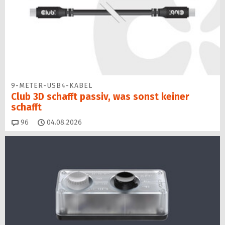
9-METER-USB4-KABEL
Club 3D schafft passiv, was sonst keiner
schafft
Kommentare
96
04.08.2026