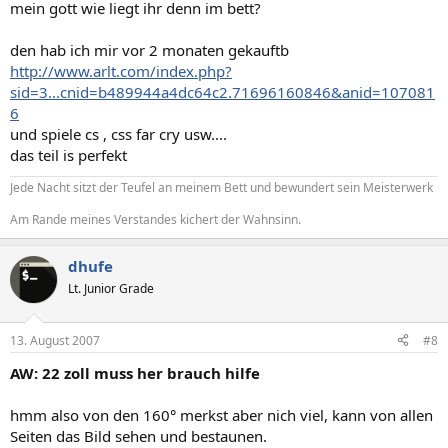
mein gott wie liegt ihr denn im bett?
den hab ich mir vor 2 monaten gekauftb
http://www.arlt.com/index.php?
sid=3...cnid=b489944a4dc64c2.71696160846&anid=107081
6
und spiele cs , css far cry usw....
das teil is perfekt
Jede Nacht sitzt der Teufel an meinem Bett und bewundert sein Meisterwerk
Am Rande meines Verstandes kichert der Wahnsinn.
dhufe
Lt. Junior Grade
13. August 2007
#8
AW: 22 zoll muss her brauch hilfe
hmm also von den 160° merkst aber nich viel, kann von allen
Seiten das Bild sehen und bestaunen.