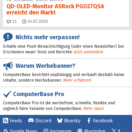
QD-OLED-Monitor ASRock PGO27QSA
erreicht den Markt
Kommentare
31
24.07.2026
Nichts mehr verpassen!
Erhalte eine Push-Benachrichtigung (oder einen Newsletter) bei
Erscheinen neuer Tests und Berichte:
Jetzt anmelden!
Warum Werbebanner?
ComputerBase berichtet unabhängig und verkauft deshalb keine
Inhalte, sondern Werbebanner.
Mehr erfahren!
ComputerBase Pro
ComputerBase Pro ist die werbefreie, schnelle, flexible und
zugleich faire Variante von ComputerBase.
Mehr dazu!
Feeds
Discord
Bluesky
Facebook
Google News
Instagram
Mastodon
X