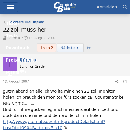
Hauptmenü
Anmelden
Monitore und Displays
Ticker
22 zoll muss her
Tests
E
E
ildem10
13. August 2007
r
r
Letzte
Downloads
1 von 2
Nächste
s
s
t
t
e
e
ildem10
Preisvergleich
I
l
l
Lt. Junior Grade
l
l
Forum
e
t
r
a
13. August 2007
#1
Aktuelles
m
guten abend an alle ich wollte mir einen 22 zoll monitor
Empfohlene Inhalte
holen ich brauch den monitor fürs zocken zB: Counter Strike
NFS Crysis...........
Neue Beiträge
Und für filme gucken leg mich meistens auf dem bett und
Neueste Aktivitäten
guck dann die filme und den wollte ich mir holen
http://www.alternate.de/html/productDetails.html?
Leserartikel
baseId=10904&artno=v5lu10