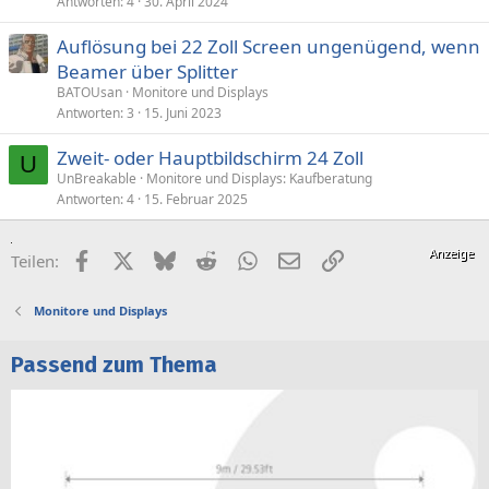
Antworten
4
30. April 2024
Auflösung bei 22 Zoll Screen ungenügend, wenn
Beamer über Splitter
BATOUsan
Monitore und Displays
Antworten
3
15. Juni 2023
Zweit- oder Hauptbildschirm 24 Zoll
U
UnBreakable
Monitore und Displays: Kaufberatung
Antworten
4
15. Februar 2025
Facebook
X (Twitter)
Bluesky
Reddit
WhatsApp
E-Mail
Link
Teilen:
Monitore und Displays
Passend zum Thema