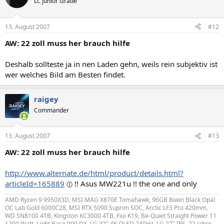
Lt. Junior Grade
13. August 2007
#12
AW: 22 zoll muss her brauch hilfe
Deshalb sollteste ja in nen Laden gehn, weils rein subjektiv ist
wer welches Bild am Besten findet.
raigey
Commander
13. August 2007
#13
AW: 22 zoll muss her brauch hilfe
http://www.alternate.de/html/product/details.html?
articleId=165889
!! Asus MW221u !! the one and only
AMD Ryzen 9 9950X3D, MSI MAG X870E Tomahawk, 96GB Biwin Black Opal
OC Lab Gold 6000C28, MSI RTX 5090 Suprim SOC, Arctic LF3 Pro 420mm,
WD SN8100 4TB, Kingston KC3000 4TB, Fiio K19, Be-Quiet Straight Power 11
1200 Watt, Light Base 900 DX, LG 32" 4K OLED 240Hz, LG 27" IPS. 22 Jahre