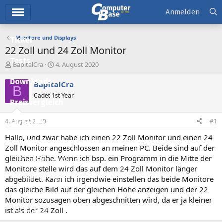
Hauptmenü
Anmelden
Monitore und Displays
Ticker
22 Zoll und 24 Zoll Monitor
Tests
E
E
BapitalCra
4. August 2020
r
r
Downloads
s
s
BapitalCra
B
t
t
Cadet 1st Year
e
e
Preisvergleich
l
l
l
l
4. August 2020
#1
Forum
e
t
r
a
Hallo, und zwar habe ich einen 22 Zoll Monitor und einen 24
Aktuelles
m
Zoll Monitor angeschlossen an meinen PC. Beide sind auf der
gleichen Höhe. Wenn ich bsp. ein Programm in die Mitte der
Empfohlene Inhalte
Monitore stelle wird das auf dem 24 Zoll Monitor länger
Neue Beiträge
abgebildet. Kann ich irgendwie einstellen das beide Monitore
das gleiche Bild auf der gleichen Höhe anzeigen und der 22
Neueste Aktivitäten
Monitor sozusagen oben abgeschnitten wird, da er ja kleiner
ist als der 24 Zoll .
Leserartikel