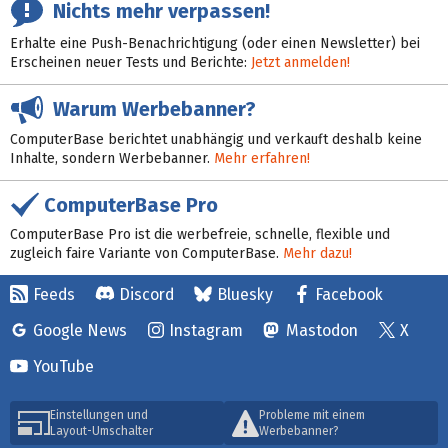
Nichts mehr verpassen!
Erhalte eine Push-Benachrichtigung (oder einen Newsletter) bei
Erscheinen neuer Tests und Berichte:
Jetzt anmelden!
Warum Werbebanner?
ComputerBase berichtet unabhängig und verkauft deshalb keine
Inhalte, sondern Werbebanner.
Mehr erfahren!
ComputerBase Pro
ComputerBase Pro ist die werbefreie, schnelle, flexible und
zugleich faire Variante von ComputerBase.
Mehr dazu!
Feeds
Discord
Bluesky
Facebook
Google News
Instagram
Mastodon
X
YouTube
Einstellungen und
Probleme mit einem
Layout-Umschalter
Werbebanner?