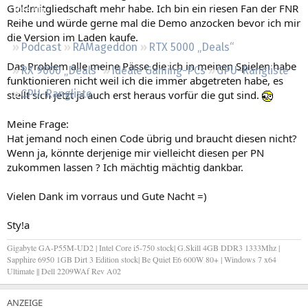
Goldmitgliedschaft mehr habe. Ich bin ein riesen Fan der FNR
Regeln
Reihe und würde gerne mal die Demo anzocken bevor ich mir
die Version im Laden kaufe.
Podcast
RAMageddon
RTX 5000 „Deals“
Das Problem alle meine Pässe die ich in meinen Spielen habe
RX 9000 „Deals“
Ideale Gaming-PCs
GPU-Rangliste
funktionieren nicht weil ich die immer abgetreten habe, es
CPU-Rangliste
stellt sich jetzt ja auch erst heraus vorfür die gut sind.
Meine Frage:
Hat jemand noch einen Code übrig und braucht diesen nicht?
Wenn ja, könnte derjenige mir vielleicht diesen per PN
zukommen lassen ? Ich mächtig mächtig dankbar.
Vielen Dank im vorraus und Gute Nacht =)
Sty!a
Gigabyte GA-P55M-UD2 | Intel Core i5-750 stock| G.Skill 4GB DDR3 1333Mhz |
Sapphire 6950 1GB Dirt 3 Edition stock| Be Quiet E6 600W 80+ | Windows 7 x64
Ultimate || Dell 2209WAf Rev A02