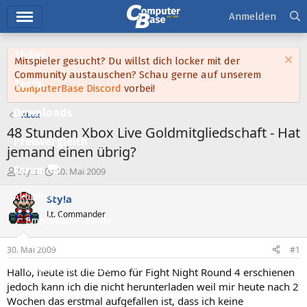
Hauptmenü
Anmelden
Ticker
Mitspieler gesucht? Du willst dich locker mit der
Community austauschen? Schau gerne auf unserem
Tests
ComputerBase Discord
vorbei!
Downloads
Xbox
48 Stunden Xbox Live Goldmitgliedschaft - Hat
Preisvergleich
jemand einen übrig?
Forum
E
E
Sty!a
30. Mai 2009
r
r
s
s
Aktuelles
Sty!a
t
t
Lt. Commander
e
e
Empfohlene Inhalte
l
l
l
l
Neue Beiträge
30. Mai 2009
#1
e
t
Neueste Aktivitäten
r
a
Hallo, heute ist die Demo für Fight Night Round 4 erschienen
m
jedoch kann ich die nicht herunterladen weil mir heute nach 2
Leserartikel
Wochen das erstmal aufgefallen ist, dass ich keine