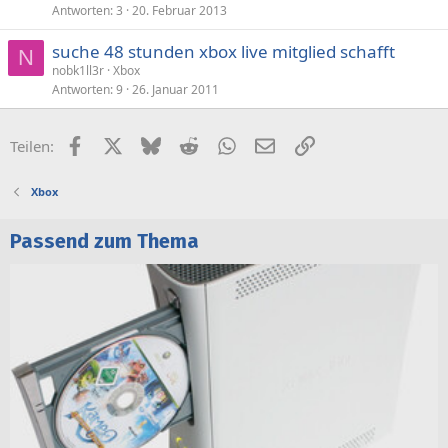
Antworten
3
20. Februar 2013
suche 48 stunden xbox live mitglied schafft
N
nobk1ll3r
Xbox
Antworten
9
26. Januar 2011
Facebook
X (Twitter)
Bluesky
Reddit
WhatsApp
E-Mail
Link
Teilen:
Xbox
Passend zum Thema