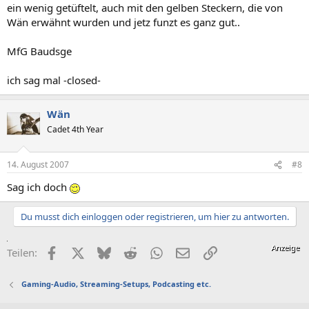
ein wenig getüftelt, auch mit den gelben Steckern, die von
Wän erwähnt wurden und jetz funzt es ganz gut..
MfG Baudsge
ich sag mal -closed-
Wän
Cadet 4th Year
14. August 2007
#8
Sag ich doch
Du musst dich einloggen oder registrieren, um hier zu antworten.
Facebook
X (Twitter)
Bluesky
Reddit
WhatsApp
E-Mail
Link
Teilen:
Gaming-Audio, Streaming-Setups, Podcasting etc.