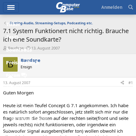
Hauptmenü
Anmelden
Gaming-Audio, Streaming-Setups, Podcasting etc.
Ticker
7.1 System Funktionert nicht richtig. Brauche
Tests
ich eine Soundkarte?
E
E
Baudsge
13. August 2007
Downloads
r
r
s
s
Baudsge
B
Preisvergleich
t
t
Ensign
e
e
l
l
Forum
l
l
13. August 2007
#1
e
t
Aktuelles
r
a
Guten Morgen
m
Empfohlene Inhalte
Heute ist mein Teufel Concept G 7.1 angekommen. Ich habe
Neue Beiträge
es natürlich sofort angeschlossen, jetz stellt sich mir nur die
frage warum die Boxen auf der rechten seite(front und seite
Neueste Aktivitäten
jeweils rechts) nicht funktionieren, oder irgendwie ein
Leserartikel
Subwoofer Signal ausgeben(tiefer ton) wollen obwohl ich