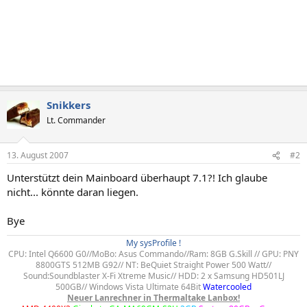
Snikkers
Lt. Commander
13. August 2007
#2
Unterstützt dein Mainboard überhaupt 7.1?! Ich glaube
nicht... könnte daran liegen.
Bye
My sysProfile !​
CPU: Intel Q6600 G0//MoBo: Asus Commando//Ram: 8GB G.Skill // GPU: PNY
8800GTS 512MB G92// NT: BeQuiet Straight Power 500 Watt//
Sound:Soundblaster X-Fi Xtreme Music// HDD: 2 x Samsung HD501LJ
500GB// Windows Vista Ultimate 64Bit
Watercooled
Neuer Lanrechner in Thermaltake Lanbox!