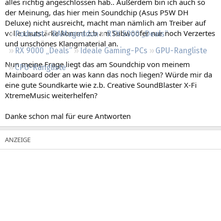
alles richtig angeschlossen hab.. Außerdem bin ich auch so
Regeln
der Meinung, das hier mein Soundchip (Asus P5W DH
Deluxe) nicht ausreicht, macht man nämlich am Treiber auf
volle Lautstärke kommt z.b am Subwoofer nur noch Verzertes
Podcast
RAMageddon
RTX 5000 „Deals“
und unschönes Klangmaterial an.
RX 9000 „Deals“
Ideale Gaming-PCs
GPU-Rangliste
Nun meine Frage liegt das am Soundchip von meinem
CPU-Rangliste
Mainboard oder an was kann das noch liegen? Würde mir da
eine gute Soundkarte wie z.b. Creative SoundBlaster X-Fi
XtremeMusic weiterhelfen?
Danke schon mal für eure Antworten