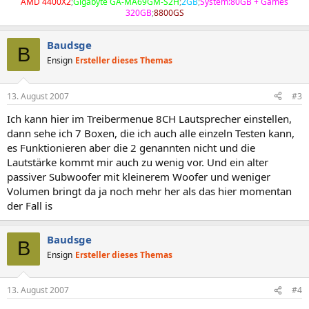
AMD 4400X2
;
Gigabyte GA-MA69GM-S2H
;
2GB
;
System:80GB + Games
320GB
;
8800GS
Baudsge
B
Ensign
Ersteller dieses Themas
13. August 2007
#3
Ich kann hier im Treibermenue 8CH Lautsprecher einstellen,
dann sehe ich 7 Boxen, die ich auch alle einzeln Testen kann,
es Funktionieren aber die 2 genannten nicht und die
Lautstärke kommt mir auch zu wenig vor. Und ein alter
passiver Subwoofer mit kleinerem Woofer und weniger
Volumen bringt da ja noch mehr her als das hier momentan
der Fall is
Baudsge
B
Ensign
Ersteller dieses Themas
13. August 2007
#4