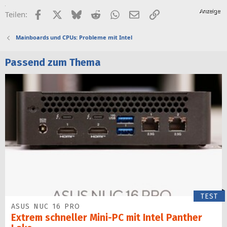
Facebook
X (Twitter)
Bluesky
Reddit
WhatsApp
E-Mail
Link
Teilen:
Mainboards und CPUs: Probleme mit Intel
Passend zum Thema
TEST
ASUS NUC 16 PRO
Extrem schneller Mini-PC mit Intel Panther