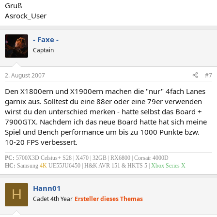
Gruß
Asrock_User
- Faxe -
Captain
2. August 2007
#7
Den X1800ern und X1900ern machen die "nur" 4fach Lanes
garnix aus. Solltest du eine 88er oder eine 79er verwenden
wirst du den unterschied merken - hatte selbst das Board +
7900GTX. Nachdem ich das neue Board hatte hat sich meine
Spiel und Bench performance um bis zu 1000 Punkte bzw.
10-20 FPS verbessert.
PC:
5700X3D Celsius+ S28 | X470 | 32GB | RX6800 | Corsair 4000D
HC:
Samsung
4K
UE55JU6450 | H&K AVR 151 & HKTS 5 |
Xbox Series X
Hann01
H
Cadet 4th Year
Ersteller dieses Themas