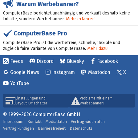
Warum Werbebanner?
ComputerBase berichtet unabhängig und verkauft deshalb keine
Inhalte, sondern Werbebanner.
Mehr erfahren!
ComputerBase Pro
ComputerBase Pro ist die werbefreie, schnelle, flexible und
zugleich faire Variante von ComputerBase.
Mehr dazu!
Feeds
Discord
Bluesky
Facebook
Google News
Instagram
Mastodon
X
YouTube
Einstellungen und
Probleme mit einem
Layout-Umschalter
Werbebanner?
© 1999–2026 ComputerBase GmbH
Impressum
Kontakt
Mediadaten
Vertrag widerrufen
Vertrag kündigen
Barrierefreiheit
Datenschutz