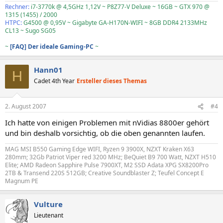
Rechner:
i7-3770k @ 4,5GHz 1,12V ~ P8Z77-V Deluxe ~ 16GB ~ GTX 970 @
1315 (1455) / 2000
HTPC:
G4500 @ 0,95V ~ Gigabyte GA-H170N-WIFI ~ 8GB DDR4 2133MHz
CL13 ~ Sugo SG05
~
[FAQ] Der ideale Gaming-PC
~
Hann01
H
Cadet 4th Year
Ersteller dieses Themas
2. August 2007
#4
Ich hatte von einigen Problemen mit nVidias 8800er gehört
und bin deshalb vorsichtig, ob die oben genannten laufen.
MAG MSI B550 Gaming Edge WIFI, Ryzen 9 3900X, NZXT Kraken X63
280mm; 32Gb Patriot Viper red 3200 MHz; BeQuiet B9 700 Watt, NZXT H510
Elite; AMD Radeon Sapphire Pulse 7900XT, M2 SSD Adata XPG SX8200Pro
2TB & Transend 220S 512GB; Creative Soundblaster Z; Teufel Concept E
Magnum PE
Vulture
Lieutenant