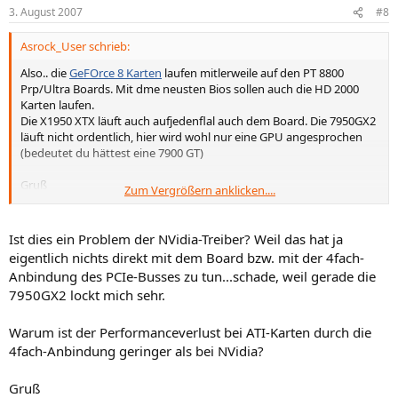
3. August 2007
#8
Asrock_User schrieb:
Also.. die
GeFOrce 8 Karten
laufen mitlerweile auf den PT 8800
Prp/Ultra Boards. Mit dme neusten Bios sollen auch die HD 2000
Karten laufen.
Die X1950 XTX läuft auch aufjedenflal auch dem Board. Die 7950GX2
läuft nicht ordentlich, hier wird wohl nur eine GPU angesprochen
(bedeutet du hättest eine 7900 GT)
Gruß
Zum Vergrößern anklicken....
Asrock_User
Ist dies ein Problem der NVidia-Treiber? Weil das hat ja
eigentlich nichts direkt mit dem Board bzw. mit der 4fach-
Anbindung des PCIe-Busses zu tun...schade, weil gerade die
7950GX2 lockt mich sehr.
Warum ist der Performanceverlust bei ATI-Karten durch die
4fach-Anbindung geringer als bei NVidia?
Gruß