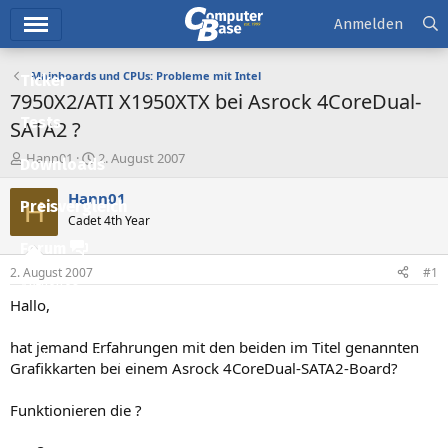
Hauptmenü
Anmelden
Mainboards und CPUs: Probleme mit Intel
Ticker
7950X2/ATI X1950XTX bei Asrock 4CoreDual-
Tests
SATA2 ?
E
E
Hann01
2. August 2007
Downloads
r
r
s
s
Hann01
H
Preisvergleich
t
t
Cadet 4th Year
e
e
l
l
Forum
l
l
2. August 2007
#1
e
t
Aktuelles
r
a
Hallo,
m
Empfohlene Inhalte
hat jemand Erfahrungen mit den beiden im Titel genannten
Neue Beiträge
Grafikkarten bei einem Asrock 4CoreDual-SATA2-Board?
Neueste Aktivitäten
Funktionieren die ?
Leserartikel