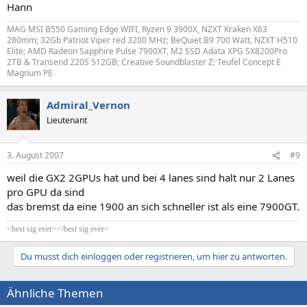
Hann
MAG MSI B550 Gaming Edge WIFI, Ryzen 9 3900X, NZXT Kraken X63
280mm; 32Gb Patriot Viper red 3200 MHz; BeQuiet B9 700 Watt, NZXT H510
Elite; AMD Radeon Sapphire Pulse 7900XT, M2 SSD Adata XPG SX8200Pro
2TB & Transend 220S 512GB; Creative Soundblaster Z; Teufel Concept E
Magnum PE
Admiral_Vernon
Lieutenant
3. August 2007
#9
weil die GX2 2GPUs hat und bei 4 lanes sind halt nur 2 Lanes
pro GPU da sind
das bremst da eine 1900 an sich schneller ist als eine 7900GT.
<best sig ever></best sig ever>
Du musst dich einloggen oder registrieren, um hier zu antworten.
Ähnliche Themen