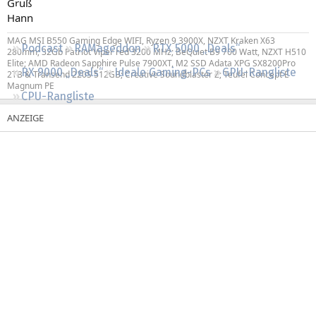
Gruß
Regeln
Hann
MAG MSI B550 Gaming Edge WIFI, Ryzen 9 3900X, NZXT Kraken X63
Podcast
RAMageddon
RTX 5000 „Deals“
280mm; 32Gb Patriot Viper red 3200 MHz; BeQuiet B9 700 Watt, NZXT H510
Elite; AMD Radeon Sapphire Pulse 7900XT, M2 SSD Adata XPG SX8200Pro
RX 9000 „Deals“
Ideale Gaming-PCs
GPU-Rangliste
2TB & Transend 220S 512GB; Creative Soundblaster Z; Teufel Concept E
Magnum PE
CPU-Rangliste