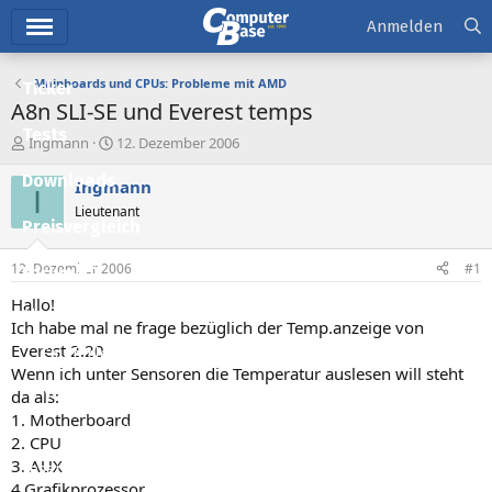
Hauptmenü
Anmelden
Mainboards und CPUs: Probleme mit AMD
Ticker
A8n SLI-SE und Everest temps
Tests
E
E
Ingmann
12. Dezember 2006
r
r
Downloads
s
s
Ingmann
I
t
t
Lieutenant
e
e
Preisvergleich
l
l
l
l
12. Dezember 2006
#1
Forum
e
t
r
a
Hallo!
Aktuelles
m
Ich habe mal ne frage bezüglich der Temp.anzeige von
Everest 2.20
Empfohlene Inhalte
Wenn ich unter Sensoren die Temperatur auslesen will steht
Neue Beiträge
da als:
1. Motherboard
Neueste Aktivitäten
2. CPU
3. AUX
Leserartikel
4.Grafikprozessor