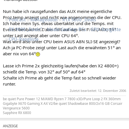
Regeln
Nun habe ich rausgefunden das AUX meine eigentliche
Proz.temp anzeigt und nicht wie angenommen die der CPU.
Podcast
RAMageddon
RTX 5000 „Deals“
Ich habe mein Sys. etwas übertaktet und die Temps. mit
Everest beobachtet.Dabei fällt auf das der Proz.(AUX) 51°
RX 9000 „Deals“
Ideale Gaming-PCs
GPU-Rangliste
unter Last anzeigt aber unter CPU 64°.
CPU-Rangliste
Was wird also unter CPU beim ASUS A8N SLI-SE angezeigt?
Ach ja PC-Probe zeigt unter Last auch die erwähnten 51° an
aber nix von 64°
Lasse ich Prime 2x gleichzeitig laufen(habe den X2 4800+)
schießt die Temp. von 32° auf 50° auf 64°
Schalte ich Prime ab geht die Temp fast so schnell wieder
runter.
Zuletzt bearbeitet:
12. Dezember 2006
be quiet Pure Power 12 M/AMD Ryzen 7 7800 x3D/Pure Loop 2 FX 360mm
Gigabyte X670 Gaming X AX V2/be quiet Shadowbase 800/2x16 GB Corsair
Vengeance 5600
Sapphire RX 6800