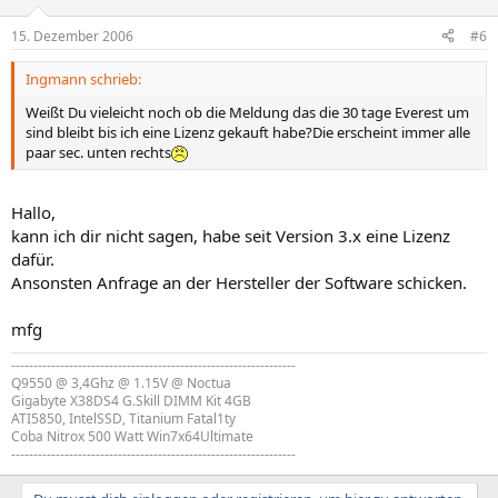
15. Dezember 2006
#6
Ingmann schrieb:
Weißt Du vieleicht noch ob die Meldung das die 30 tage Everest um
sind bleibt bis ich eine Lizenz gekauft habe?Die erscheint immer alle
paar sec. unten rechts
Hallo,
kann ich dir nicht sagen, habe seit Version 3.x eine Lizenz
dafür.
Ansonsten Anfrage an der Hersteller der Software schicken.
mfg
----------------------------------------------------------------
Q9550 @ 3,4Ghz @ 1.15V @ Noctua
Gigabyte X38DS4 G.Skill DIMM Kit 4GB
ATI5850, IntelSSD, Titanium Fatal1ty
Coba Nitrox 500 Watt Win7x64Ultimate
----------------------------------------------------------------