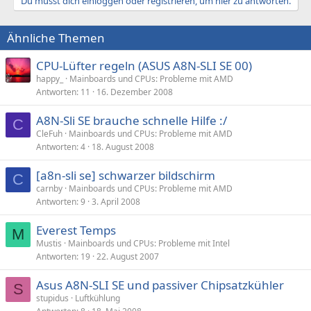
Du musst dich einloggen oder registrieren, um hier zu antworten.
Ähnliche Themen
CPU-Lüfter regeln (ASUS A8N-SLI SE 00)
happy_
Mainboards und CPUs: Probleme mit AMD
Antworten
11
16. Dezember 2008
A8N-Sli SE brauche schnelle Hilfe :/
C
CleFuh
Mainboards und CPUs: Probleme mit AMD
Antworten
4
18. August 2008
[a8n-sli se] schwarzer bildschirm
C
carnby
Mainboards und CPUs: Probleme mit AMD
Antworten
9
3. April 2008
Everest Temps
M
Mustis
Mainboards und CPUs: Probleme mit Intel
Antworten
19
22. August 2007
Asus A8N-SLI SE und passiver Chipsatzkühler
S
stupidus
Luftkühlung