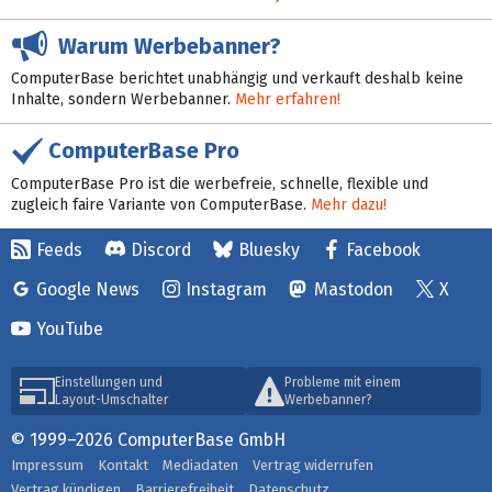
Warum Werbebanner?
ComputerBase berichtet unabhängig und verkauft deshalb keine
Inhalte, sondern Werbebanner.
Mehr erfahren!
ComputerBase Pro
ComputerBase Pro ist die werbefreie, schnelle, flexible und
zugleich faire Variante von ComputerBase.
Mehr dazu!
Feeds
Discord
Bluesky
Facebook
Google News
Instagram
Mastodon
X
YouTube
Einstellungen und
Probleme mit einem
Layout-Umschalter
Werbebanner?
© 1999–2026 ComputerBase GmbH
Impressum
Kontakt
Mediadaten
Vertrag widerrufen
Vertrag kündigen
Barrierefreiheit
Datenschutz