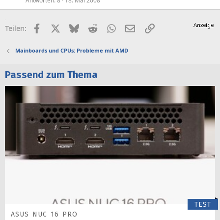
Antworten
8
18. Mai 2008
Facebook
X (Twitter)
Bluesky
Reddit
WhatsApp
E-Mail
Link
Teilen:
Mainboards und CPUs: Probleme mit AMD
Passend zum Thema
TEST
ASUS NUC 16 PRO