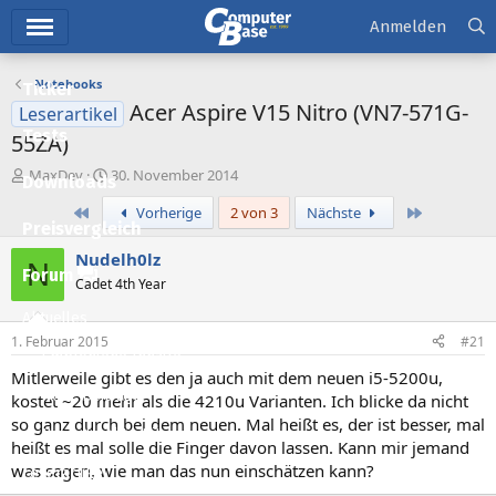
Hauptmenü
Anmelden
Notebooks
Ticker
Acer Aspire V15 Nitro (VN7-571G-
Leserartikel
Tests
55ZA)
E
E
MaxDev
30. November 2014
Downloads
r
r
Erste
Letzte
Vorherige
2 von 3
Nächste
s
s
Preisvergleich
t
t
e
e
Nudelh0lz
N
l
l
Forum
Cadet 4th Year
l
l
e
t
Aktuelles
r
a
1. Februar 2015
#21
m
Empfohlene Inhalte
Mitlerweile gibt es den ja auch mit dem neuen i5-5200u,
Neue Beiträge
kostet ~20 mehr als die 4210u Varianten. Ich blicke da nicht
so ganz durch bei dem neuen. Mal heißt es, der ist besser, mal
Neueste Aktivitäten
heißt es mal solle die Finger davon lassen. Kann mir jemand
was sagen, wie man das nun einschätzen kann?
Leserartikel