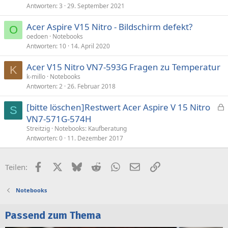
Antworten
3
29. September 2021
Acer Aspire V15 Nitro - Bildschirm defekt?
O
oedoen
Notebooks
Antworten
10
14. April 2020
Acer V15 Nitro VN7-593G Fragen zu Temperatur
K
k-millo
Notebooks
Antworten
2
26. Februar 2018
[bitte löschen]Restwert Acer Aspire V 15 Nitro
S
e
VN7-571G-574H
s
Streitzig
Notebooks: Kaufberatung
p
Antworten
0
11. Dezember 2017
e
r
Facebook
X (Twitter)
Bluesky
Reddit
WhatsApp
E-Mail
Link
Teilen:
r
t
Notebooks
Passend zum Thema