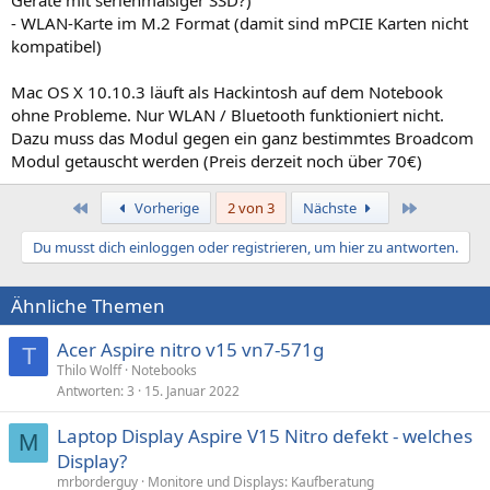
Geräte mit serienmäßiger SSD?)
- WLAN-Karte im M.2 Format (damit sind mPCIE Karten nicht
kompatibel)
Mac OS X 10.10.3 läuft als Hackintosh auf dem Notebook
ohne Probleme. Nur WLAN / Bluetooth funktioniert nicht.
Dazu muss das Modul gegen ein ganz bestimmtes Broadcom
Modul getauscht werden (Preis derzeit noch über 70€)
Erste
Letzte
Vorherige
2 von 3
Nächste
Du musst dich einloggen oder registrieren, um hier zu antworten.
Ähnliche Themen
Acer Aspire nitro v15 vn7-571g
T
Thilo Wolff
Notebooks
Antworten
3
15. Januar 2022
Laptop Display Aspire V15 Nitro defekt - welches
M
Display?
mrborderguy
Monitore und Displays: Kaufberatung