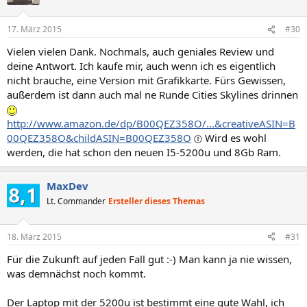
17. März 2015
#30
Vielen vielen Dank. Nochmals, auch geniales Review und
deine Antwort. Ich kaufe mir, auch wenn ich es eigentlich
nicht brauche, eine Version mit Grafikkarte. Fürs Gewissen,
außerdem ist dann auch mal ne Runde Cities Skylines drinnen
http://www.amazon.de/dp/B00QEZ358O/...&creativeASIN=B
00QEZ358O&childASIN=B00QEZ358O
Wird es wohl
werden, die hat schon den neuen I5-5200u und 8Gb Ram.
MaxDev
Lt. Commander
Ersteller dieses Themas
18. März 2015
#31
Für die Zukunft auf jeden Fall gut :-) Man kann ja nie wissen,
was demnächst noch kommt.
Der Laptop mit der 5200u ist bestimmt eine gute Wahl, ich