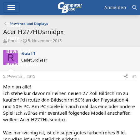
Hauptmenü
Anmelden
Monitore und Displays
Ticker
Acer H277HUsmidpx
Tests
E
E
Rob11
5. November 2015
r
r
Downloads
s
s
Rob11
R
t
t
Cadet 3rd Year
e
e
Preisvergleich
l
l
l
l
5. November 2015
#1
Forum
e
t
r
a
Moin an alle!
Aktuelles
m
Ich stehe kur davor mir einen neuen 27 Zoll Bildschirm zu
kaufen! Ich nutze den Bildschirm 50% an der Playstation 4
Empfohlene Inhalte
und 50% PC. Am PC spiele ich auch mal das eine oder andere
Neue Beiträge
Spiel! Ich würde mir eventuell folgendes Modell anschaffen
wollen: Acer H277HUsmidpx.
Neueste Aktivitäten
Was mir wichtig ist, ist ein super gutes farbenfrohes Bild.
Leserartikel
Inpudlag ist auch natürlich wichtig!