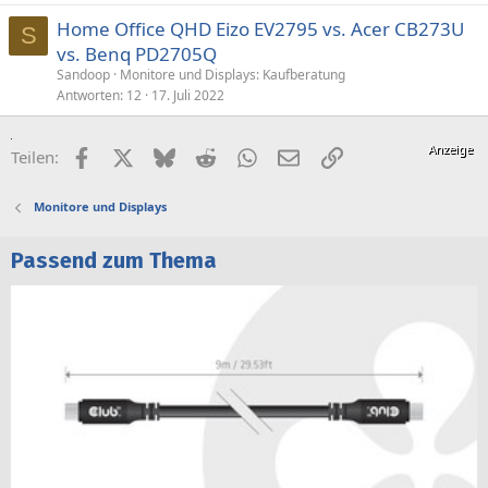
k
Home Office QHD Eizo EV2795 vs. Acer CB273U
e
S
vs. Benq PD2705Q
l
Sandoop
Monitore und Displays: Kaufberatung
Antworten
12
17. Juli 2022
Facebook
X (Twitter)
Bluesky
Reddit
WhatsApp
E-Mail
Link
Teilen:
Monitore und Displays
Passend zum Thema