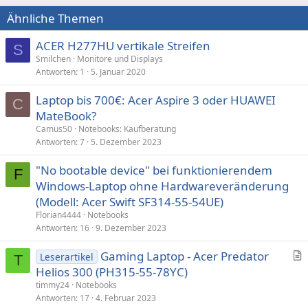
Ähnliche Themen
ACER H277HU vertikale Streifen
S
Smilchen
Monitore und Displays
Antworten
1
5. Januar 2020
Laptop bis 700€: Acer Aspire 3 oder HUAWEI
C
MateBook?
Camus50
Notebooks: Kaufberatung
Antworten
7
5. Dezember 2023
"No bootable device" bei funktionierendem
F
Windows-Laptop ohne Hardwareveränderung
(Modell: Acer Swift SF314-55-54UE)
Florian4444
Notebooks
Antworten
16
9. Dezember 2023
Gaming Laptop - Acer Predator
Leserartikel
T
r
Helios 300 (PH315-55-78YC)
t
timmy24
Notebooks
i
Antworten
17
4. Februar 2023