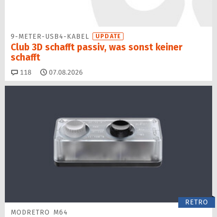
9-METER-USB4-KABEL
UPDATE
Club 3D schafft passiv, was sonst keiner
schafft
Kommentare
118
07.08.2026
RETRO
MODRETRO M64