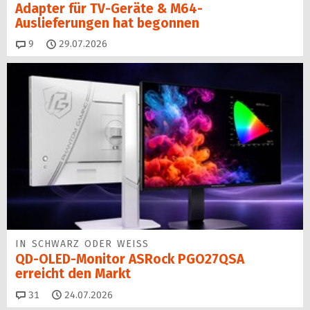
Adapter für TV-Geräte & M64-
Auslieferungen hat begon­nen
Kommentare
9
29.07.2026
IN SCHWARZ ODER WEISS
QD-OLED-Monitor ASRock PGO27QSA
erreicht den Markt
Kommentare
31
24.07.2026