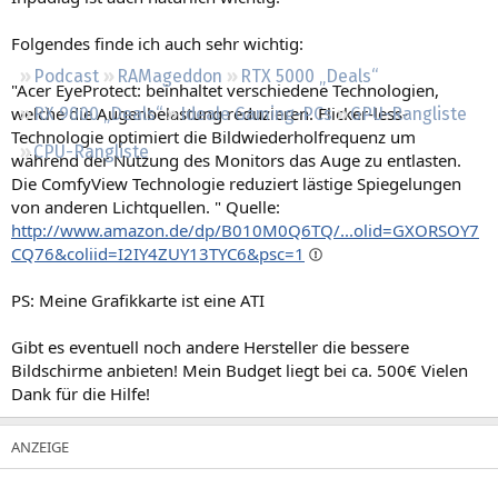
Regeln
Folgendes finde ich auch sehr wichtig:
Podcast
RAMageddon
RTX 5000 „Deals“
"Acer EyeProtect: beinhaltet verschiedene Technologien,
welche die Augenbelastung reduzieren. Flicker-less-
RX 9000 „Deals“
Ideale Gaming-PCs
GPU-Rangliste
Technologie optimiert die Bildwiederholfrequenz um
CPU-Rangliste
während der Nutzung des Monitors das Auge zu entlasten.
Die ComfyView Technologie reduziert lästige Spiegelungen
von anderen Lichtquellen. " Quelle:
http://www.amazon.de/dp/B010M0Q6TQ/...olid=GXORSOY7
CQ76&coliid=I2IY4ZUY13TYC6&psc=1
PS: Meine Grafikkarte ist eine ATI
Gibt es eventuell noch andere Hersteller die bessere
Bildschirme anbieten! Mein Budget liegt bei ca. 500€ Vielen
Dank für die Hilfe!