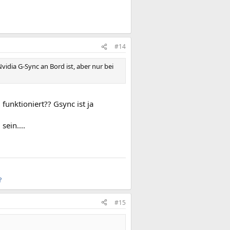
#14
Nvidia G-Sync an Bord ist, aber nur bei
unktioniert?? Gsync ist ja
ein....
?
#15