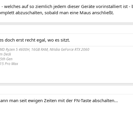
 welches auf so ziemlich jedem dieser Geräte vorinstalliert ist - b
mplett abzuschalten, sobald man eine Maus anschließt.
es doch erst recht egal, wo es sitzt.
MD Ryzen 5 4600H, 16GB RAM, NVidia GeForce RTX 2060
m Deck
 5th Gen
 15 Pro Max
ann man seit ewigen Zeiten mit der FN-Taste abschalten...