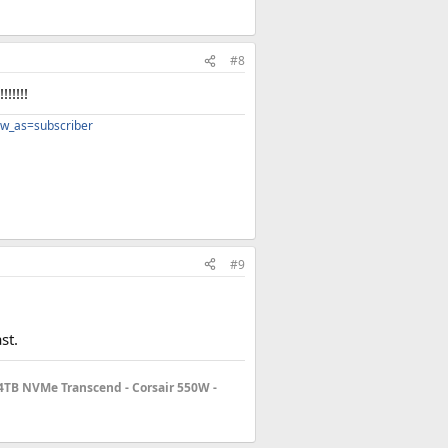
#8
!!!!!
w_as=subscriber
#9
st.
4TB NVMe Transcend - Corsair 550W -