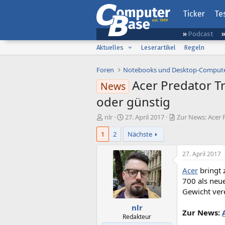
Ticker
Te
Podcast
Aktuelles
Leserartikel
Regeln
Foren
Notebooks und Desktop-Comput
Acer Predator T
News
oder günstig
E
E
nlr
27. April 2017
Zur News: Acer 
r
r
1
2
Nächste
s
s
t
t
e
e
27. April 2017
l
l
Acer
bringt 
l
l
e
t
700 als neu
r
a
Gewicht vere
m
nlr
Zur News:
Redakteur