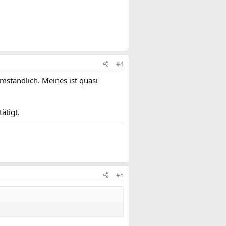
#4
ständlich. Meines ist quasi
ätigt.
#5