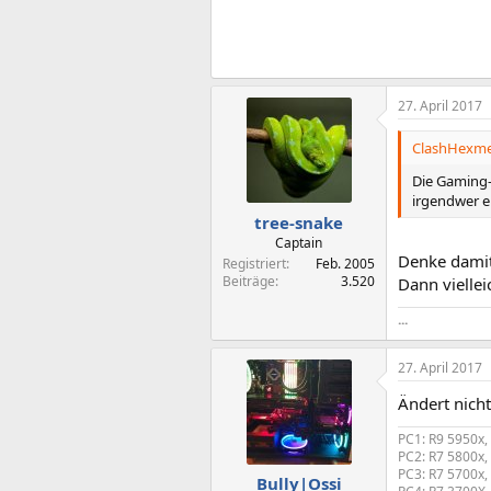
27. April 2017
ClashHexme
Die Gaming-
irgendwer e
tree-snake
Captain
Denke damit 
Registriert
Feb. 2005
Beiträge
3.520
Dann viellei
...
27. April 2017
Ändert nicht
PC1: R9 5950x,
PC2: R7 5800x,
PC3: R7 5700x,
Bully|Ossi