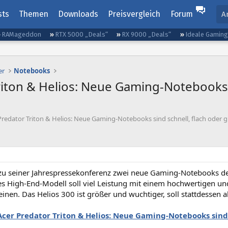
sts
Themen
Downloads
Preisvergleich
Forum
A
RAMageddon
RTX 5000 „Deals“
RX 9000 „Deals“
Ideale Gamin
er
Notebooks
riton & Helios: Neue Gaming-Notebooks s
Predator Triton & Helios: Neue Gaming-Notebooks sind schnell, flach oder 
zu seiner Jahrespressekonferenz zwei neue Gaming-Notebooks der
es High-End-Modell soll viel Leistung mit einem hochwertigen u
inen. Das Helios 300 ist größer und wuchtiger, soll stattdessen 
Acer Predator Triton & Helios: Neue Gaming-Notebooks sind 