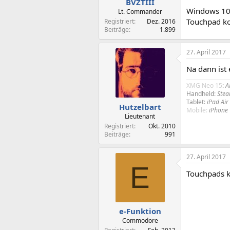
BVZTIII
Windows 10 -
Lt. Commander
Touchpad ko
Registriert
Dez. 2016
Beiträge
1.899
27. April 2017
Na dann ist 
XMG Neo 15
:
A
Handheld:
Stea
Tablet:
iPad Air
Hutzelbart
Mobile:
iPhone
Lieutenant
Registriert
Okt. 2010
Beiträge
991
27. April 2017
E
Touchpads k
e-Funktion
Commodore