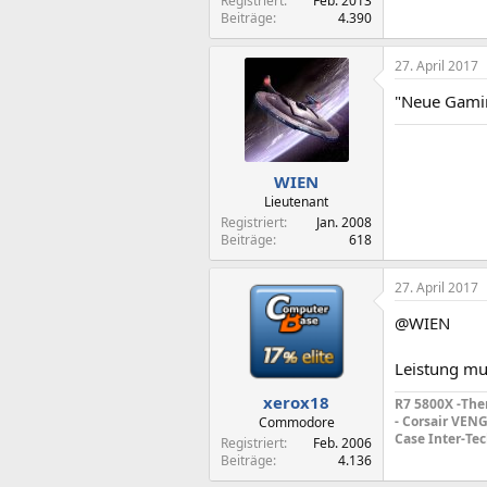
Registriert
Feb. 2013
Beiträge
4.390
27. April 2017
"Neue Gaming
WIEN
Lieutenant
Registriert
Jan. 2008
Beiträge
618
27. April 2017
@WIEN
Leistung mus
xerox18
R7 5800X -The
- Corsair VEN
Commodore
Case
Inter-Te
Registriert
Feb. 2006
Beiträge
4.136