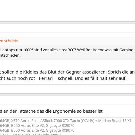
n schrieb:
Laptops um 1000€ sind vor alles eins: ROT! Weil Rot irgendwas mit Gaming 
ntschieden.
sollen die Kiddies das Blut der Gegner assoziieren. Sprich die a
cht auch noch rot= Ferrari = schnell. Und es fällt halt sehr auf.
s an der Tatsache das die Ergonomie so besser ist.
 64GB, X570 Aorus Elite, ASRock 7900 XTX Taichi (OC/UV) + Medion Beast 18 X1
 64GB, B550 Aorus Elite V2, Gigabyte RX9070
 64GB, B550 Aorus Elite V2, Gigabyte RX9070