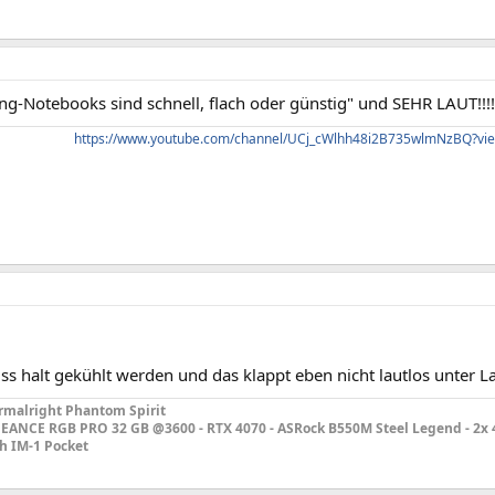
-Notebooks sind schnell, flach oder günstig" und SEHR LAUT!!!!!!
https://www.youtube.com/channel/UCj_cWlhh48i2B735wlmNzBQ?vie
s halt gekühlt werden und das klappt eben nicht lautlos unter La
rmalright Phantom Spirit
GEANCE RGB PRO 32 GB @3600 - RTX 4070 - ASRock B550M Steel Legend - 2x 
ch IM-1 Pocket