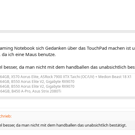
aming Notebook sich Gedanken über das TouchPad machen ist um
, da ich eine Maus benutze.
iel besser, da man nicht mit dem handballen das unabsichtlich best
 64GB, X570 Aorus Elite, ASRock 7900 XTX Taichi (OC/UV) + Medion Beast 18 X1
 64GB, B550 Aorus Elite V2, Gigabyte RX9070
 64GB, B550 Aorus Elite V2, Gigabyte RX9070
 64GB, B450 A-Pro, Asus Strix 2080Ti
chrieb:
iel besser, da man nicht mit dem handballen das unabsichtlich bestätigt.