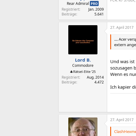
PC4: R7 3700X,
Rear Admiral
PRO
Registriert
Jan. 2009
Beiträge
5.641
27. April 2017
.... Acer ve
extern ange
Lord B.
Und was ist
Commodore
sozusagen b
🎄Rätsel-Elite ’25
Wenn es nur 
Registriert
Aug. 2014
Beiträge
4.472
Ich kapier 
27. April 2017
ClashHexme