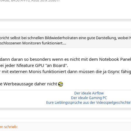
 64GB, B450 A-Pro, Asus Strix 2080Ti
rspricht selbst bei schnellen Bildwiederholraten eine gute Darstellung, wobei 
schlossenen Monitoren funktioniert....
 dann daran so besonders wenn es nicht mit dem Notebook Panel f
ei jeder Nfeature GPU "an Board".
mit externen Monis funktioniert dann müssen die ja Gsync fähig s
die Werbeaussage daher nicht
Der ideale Airflow
Der ideale Gaming PC
Eure Lieblingssprüche aus der Videospielgeschichte
n schrieb: