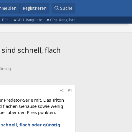
nmelden
Registrieren
Suche
g-PCs
GPU-Rangliste
CPU-Rangliste
ind schnell, flach
günstig
#1
 Predator-Serie mit. Das Triton
nd flachen Gehäuse sowie wenig
aber über den Preis punkten.
schnell, flach oder günstig