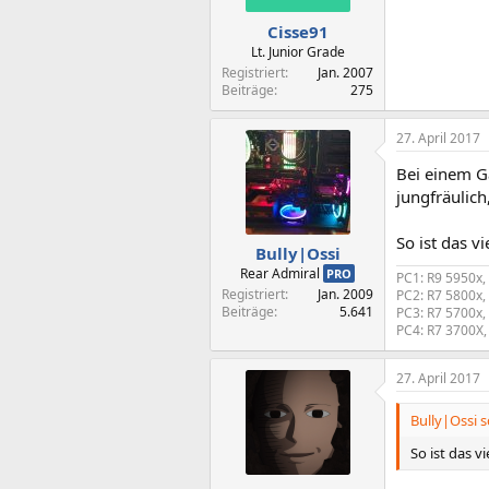
Cisse91
Lt. Junior Grade
Registriert
Jan. 2007
Beiträge
275
27. April 2017
Bei einem G
jungfräulich
So ist das v
Bully|Ossi
Rear Admiral
PRO
PC1: R9 5950x,
Registriert
Jan. 2009
PC2: R7 5800x,
Beiträge
5.641
PC3: R7 5700x,
PC4: R7 3700X,
27. April 2017
Bully|Ossi s
So ist das v