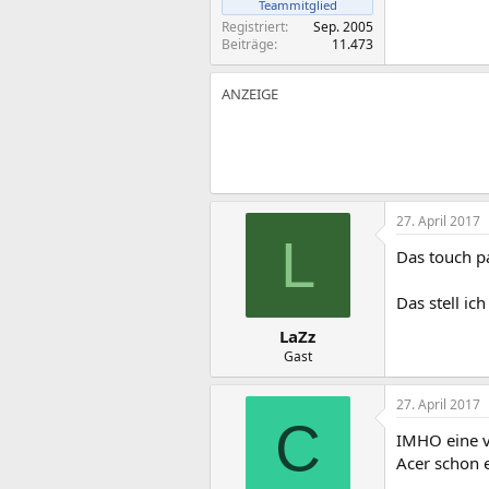
Teammitglied
Registriert
Sep. 2005
Beiträge
11.473
27. April 2017
L
Das touch pa
Das stell ic
LaZz
Gast
27. April 2017
C
IMHO eine v
Acer schon 