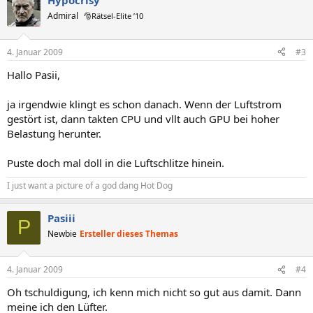
Hypocrisy
Admiral
🎅Rätsel-Elite ’10
4. Januar 2009
#3
Hallo Pasii,
ja irgendwie klingt es schon danach. Wenn der Luftstrom
gestört ist, dann takten CPU und vllt auch GPU bei hoher
Belastung herunter.
Puste doch mal doll in die Luftschlitze hinein.
I just want a picture of a god dang Hot Dog
Pasiii
P
Newbie
Ersteller dieses Themas
4. Januar 2009
#4
Oh tschuldigung, ich kenn mich nicht so gut aus damit. Dann
meine ich den Lüfter.