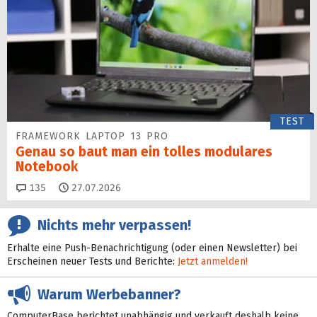
TEST
FRAMEWORK LAPTOP 13 PRO
Genau so baut man ein tolles modulares
Notebook
Kommentare
135
27.07.2026
Nichts mehr verpassen!
Erhalte eine Push-Benachrichtigung (oder einen Newsletter) bei
Erscheinen neuer Tests und Berichte:
Jetzt anmelden!
Warum Werbebanner?
ComputerBase berichtet unabhängig und verkauft deshalb keine