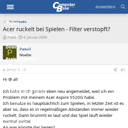
Hauptmenü
Anmelden
Notebooks
Ticker
Acer ruckelt bei Spielen - Filter verstopft?
Tests
E
E
Pasiii
4. Januar 2009
r
r
Downloads
s
s
Pasiii
P
t
t
Newbie
e
e
Preisvergleich
l
l
l
l
4. Januar 2009
#1
Forum
e
t
r
a
Hi @ all
Aktuelles
m
Ich habe mich gerade eben neu angemeldet, weil ich ein
Empfohlene Inhalte
Problem mit meinem Acer Aspire 5520G habe.
Neue Beiträge
Ich benutze es hauptsächlich zum Spielen, in letzter Zeit ist es
aber so, dass es in regelmäßigen Abständen immer wieder
Neueste Aktivitäten
ruckelt. Dann brummt es laut und das Spiel läuft wieder
normal weiter.
Leserartikel
An was könnte das liegen?