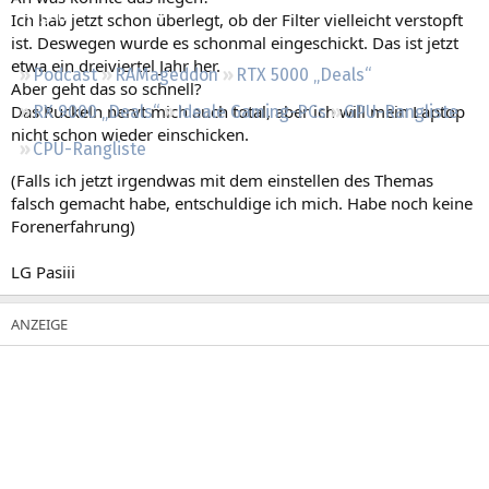
Regeln
Ich hab jetzt schon überlegt, ob der Filter vielleicht verstopft
ist. Deswegen wurde es schonmal eingeschickt. Das ist jetzt
etwa ein dreiviertel Jahr her.
Podcast
RAMageddon
RTX 5000 „Deals“
Aber geht das so schnell?
Das Ruckeln nervt mich auch total, aber ich will mein Laptop
RX 9000 „Deals“
Ideale Gaming-PCs
GPU-Rangliste
nicht schon wieder einschicken.
CPU-Rangliste
(Falls ich jetzt irgendwas mit dem einstellen des Themas
falsch gemacht habe, entschuldige ich mich. Habe noch keine
Forenerfahrung)
LG Pasiii