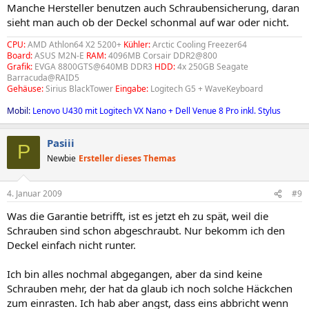
Manche Hersteller benutzen auch Schraubensicherung, daran
sieht man auch ob der Deckel schonmal auf war oder nicht.
CPU:
AMD Athlon64 X2 5200+
Kühler:
Arctic Cooling Freezer64
Board:
ASUS M2N-E
RAM:
4096MB Corsair DDR2@800
Grafik:
EVGA 8800GTS@640MB DDR3
HDD:
4x 250GB Seagate
Barracuda@RAID5
Gehäuse:
Sirius BlackTower
Eingabe:
Logitech G5 + WaveKeyboard
Mobil:
Lenovo U430 mit Logitech VX Nano + Dell Venue 8 Pro inkl. Stylus
Pasiii
P
Newbie
Ersteller dieses Themas
4. Januar 2009
#9
Was die Garantie betrifft, ist es jetzt eh zu spät, weil die
Schrauben sind schon abgeschraubt. Nur bekomm ich den
Deckel einfach nicht runter.
Ich bin alles nochmal abgegangen, aber da sind keine
Schrauben mehr, der hat da glaub ich noch solche Häckchen
zum einrasten. Ich hab aber angst, dass eins abbricht wenn