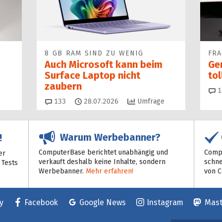
8 GB RAM SIND ZU WENIG
FR
Auch Microsoft kann beim
Ge
Surface Laptop nicht
to
zaubern
1
Kommentare
133
28.07.2026
Umfrage
Warum Werbebanner?
!
ComputerBase berichtet unabhängig und
Compu
er
verkauft deshalb keine Inhalte, sondern
schne
 Tests
Werbebanner.
Mehr erfahren!
von 
y
Facebook
Google News
Instagram
Mas