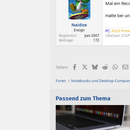
Mal ein Rec
Hatte bei un
Naidox
Ensign
PC:
ASUS Prim
Registriert
Juni 2007
UltaGear 27GP
Beiträge
172
Facebook
X (Twitter)
Bluesky
Reddit
What
Teilen:
Foren
Notebooks und Desktop-Comput
Passend zum Thema