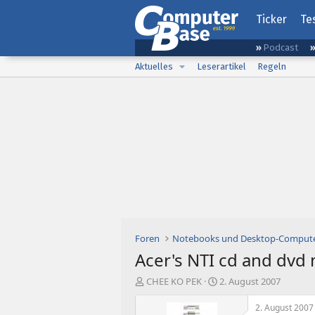
Ticker
Te
Podcast
Aktuelles
Leserartikel
Regeln
Foren
Notebooks und Desktop-Comput
Acer's NTI cd and dvd m
E
E
CHEE KO PEK
2. August 2007
r
r
s
s
2. August 2007