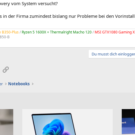
overy vom System versucht?
s in der Firma zumindest bislang nur Probleme bei den Vorinstall
e B350-Plus
/
Ryzen 5 1600X + Thermalright Macho 120
/
MSI GTX1080 Gaming X
850-B
Du musst dich einloggen
sApp
E-Mail
Link
er
Notebooks