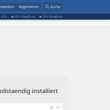
nmelden
Registrieren
Suche
g-PCs
GPU-Rangliste
CPU-Rangliste
llstaendig installiert
#1