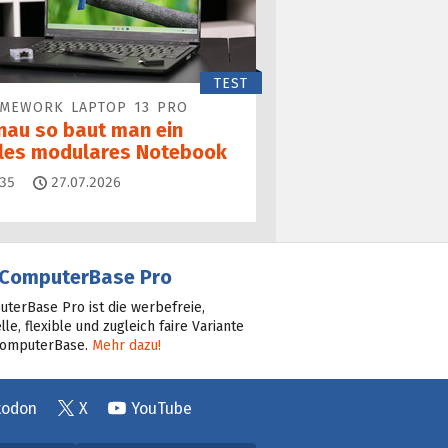
TEST
AMEWORK LAPTOP 13 PRO
nau so baut man ein
lles modulares Notebook
Kommentare
35
27.07.2026
ComputerBase Pro
terBase Pro ist die werbefreie,
lle, flexible und zugleich faire Variante
ComputerBase.
Mehr dazu!
todon
X
YouTube