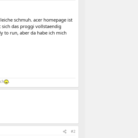
 gleiche schmuh. acer homepage ist
st sich das proggi vollstaendig
ady to run, aber da habe ich mich
sch
.
#2