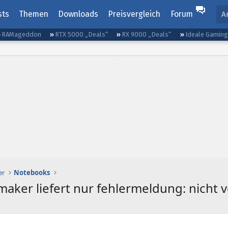
sts
Themen
Downloads
Preisvergleich
Forum
A
RAMageddon
RTX 5000 „Deals“
RX 9000 „Deals“
Ideale Gamin
er
Notebooks
aker liefert nur fehlermeldung: nicht vo