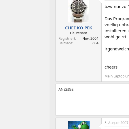
t
t
bzw nur zu 1
e
e
l
l
l
l
Das Program
e
t
voellig unbr
CHEE KO PEK
r
a
installieren
m
Lieutenant
wohl geirrt.
Registriert
Nov. 2004
Beiträge
604
irgendwelch
cheers
Mein Laptop un
5. August 2007