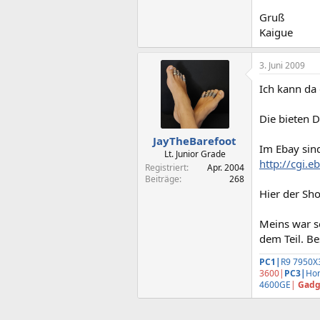
Gruß
Kaigue
3. Juni 2009
Ich kann d
Die bieten 
JayTheBarefoot
Im Ebay sind
Lt. Junior Grade
http://cgi
Registriert
Apr. 2004
Beiträge
268
Hier der Sh
Meins war so
dem Teil. Be
PC1|
R9 7950X
3600|
PC3|
Hon
4600GE
|
Gadg