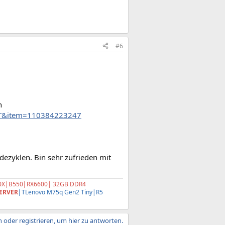
#6
n
:IT&item=110384223247
dezyklen. Bin sehr zufrieden mit
0X|B550
|
RX6600| 32GB DDR4
ERVER
|
TLenovo M75q Gen2 Tiny|R5
 oder registrieren, um hier zu antworten.