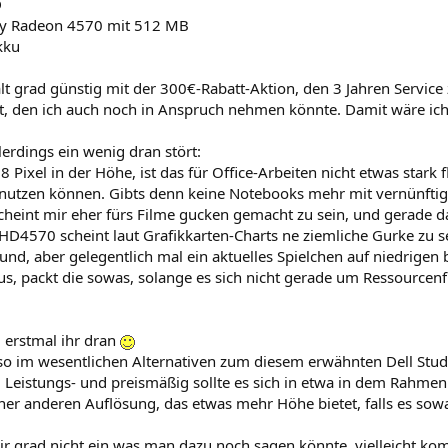
D
ity Radeon 4570 mit 512 MB
kku
lt grad günstig mit der 300€-Rabatt-Aktion, den 3 Jahren Servic
, den ich auch noch in Anspruch nehmen könnte. Damit wäre ic
erdings ein wenig dran stört:
68 Pixel in der Höhe, ist das für Office-Arbeiten nicht etwas stark
nutzen können. Gibts denn keine Notebooks mehr mit vernünfti
scheint mir eher fürs Filme gucken gemacht zu sein, und gerade das 
 HD4570 scheint laut Grafikkarten-Charts ne ziemliche Gurke zu s
nd, aber gelegentlich mal ein aktuelles Spielchen auf niedrigen b
us, packt die sowas, solange es sich nicht gerade um Ressourcenfr
id erstmal ihr dran
lso im wesentlichen Alternativen zum diesem erwähnten Dell Studi
 Leistungs- und preismäßig sollte es sich in etwa in dem Rahmen
ner anderen Auflösung, das etwas mehr Höhe bietet, falls es sow
ir grad nicht ein was man dazu noch sagen könnte, vielleicht kom