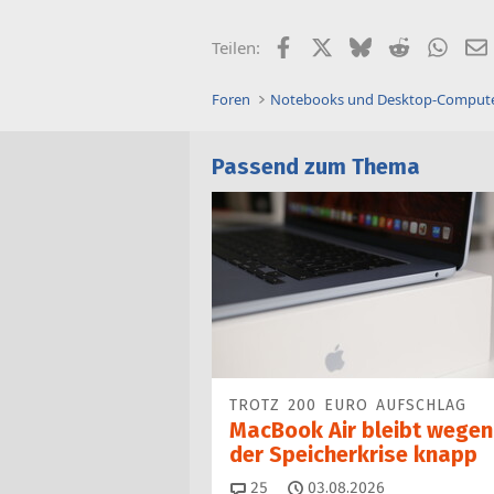
Facebook
X (Twitter)
Bluesky
Reddit
What
Teilen:
Foren
Notebooks und Desktop-Comput
Passend zum Thema
TROTZ 200 EURO AUFSCHLAG
MacBook Air bleibt wegen
der Speicherkrise knapp
Kommentare
25
03.08.2026