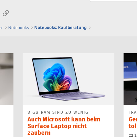
sApp
E-Mail
Link
er
Notebooks
Notebooks: Kaufberatung
8 GB RAM SIND ZU WENIG
FR
Auch Microsoft kann beim
Ge
Surface Laptop nicht
to
zaubern
1