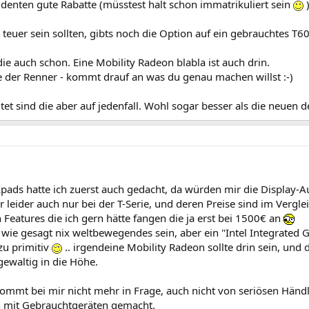
udenten gute Rabatte (müsstest halt schon immatrikuliert sein
teuer sein sollten, gibts noch die Option auf ein gebrauchtes T60 
e auch schon. Eine Mobility Radeon blabla ist auch drin.
e der Renner - kommt drauf an was du genau machen willst :-)
tet sind die aber auf jedenfall. Wohl sogar besser als die neuen d
kpads hatte ich zuerst auch gedacht, da würden mir die Display-
er leider auch nur bei der T-Serie, und deren Preise sind im Verg
Features die ich gern hätte fangen die ja erst bei 1500€ an
wie gesagt nix weltbewegendes sein, aber ein "Intel Integrated G
zu primitiv
.. irgendeine Mobility Radeon sollte drin sein, und 
gewaltig in die Höhe.
ommt bei mir nicht mehr in Frage, auch nicht von seriösen Händl
 mit Gebrauchtgeräten gemacht.