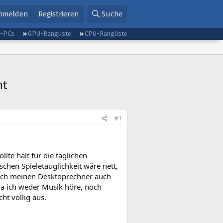
nmelden
Registrieren
Suche
g-PCs
GPU-Rangliste
CPU-Rangliste
ht
#1
te halt für die täglichen
schen Spieletauglichkeit wäre nett,
lich meinen Desktoprechner auch
da ich weder Musik höre, noch
ht völlig aus.