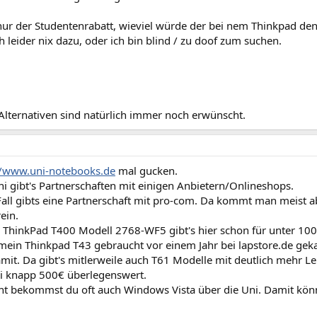
 nur der Studentenrabatt, wieviel würde der bei nem Thinkpad d
h leider nix dazu, oder ich bin blind / zu doof zum suchen.
 Alternativen sind natürlich immer noch erwünscht.
//www.uni-notebooks.de
mal gucken.
ni gibt's Partnerschaften mit einigen Anbietern/Onlineshops.
all gibts eine Partnerschaft mit pro-com. Da kommt man meist ab
ein.
ThinkPad T400 Modell 2768-WF5 gibt's hier schon für unter 100
mein Thinkpad T43 gebraucht vor einem Jahr bei lapstore.de gekau
mit. Da gibt's mitlerweile auch T61 Modelle mit deutlich mehr Le
ei knapp 500€ überlegenswert.
ent bekommst du oft auch Windows Vista über die Uni. Damit könn