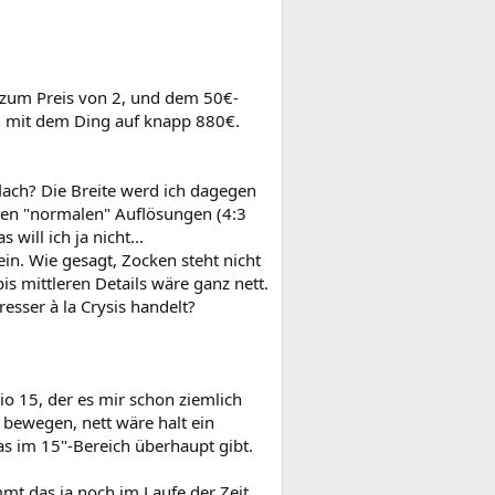
e zum Preis von 2, und dem 50€-
h mit dem Ding auf knapp 880€.
 flach? Die Breite werd ich dagegen
gen "normalen" Auflösungen (4:3
will ich ja nicht...
ein. Wie gesagt, Zocken steht nicht
is mittleren Details wäre ganz nett.
esser à la Crysis handelt?
o 15, der es mir schon ziemlich
 bewegen, nett wäre halt ein
as im 15"-Bereich überhaupt gibt.
mt das ja noch im Laufe der Zeit.