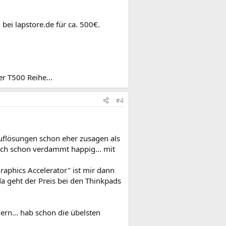
)
bei lapstore.de für ca. 500€.
er T500 Reihe...
#4
Auflösungen schon eher zusagen als
leich schon verdammt happig... mit
raphics Accelerator" ist mir dann
da geht der Preis bei den Thinkpads
ern... hab schon die übelsten