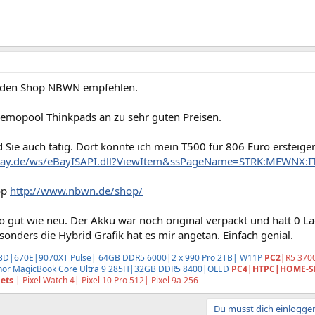
a den Shop NBWN empfehlen.
Demopool Thinkpads an zu sehr guten Preisen.
 Sie auch tätig. Dort konnte ich mein T500 für 806 Euro ersteige
.ebay.de/ws/eBayISAPI.dll?ViewItem&ssPageName=STRK:MEWNX
op
http://www.nbwn.de/shop/
 gut wie neu. Der Akku war noch original verpackt und hatt 0 La
sonders die Hybrid Grafik hat es mir angetan. Einfach genial.
3D|670E|9070XT Pulse| 64GB DDR5 6000|2 x 990 Pro 2TB| W11P
PC2|
R5 370
or MagicBook Core Ultra 9 285H|32GB DDR5 8400|OLED
PC4|HTPC|HOME-S
ets
| Pixel Watch 4| Pixel 10 Pro 512| Pixel 9a 256
Du musst dich einloggen