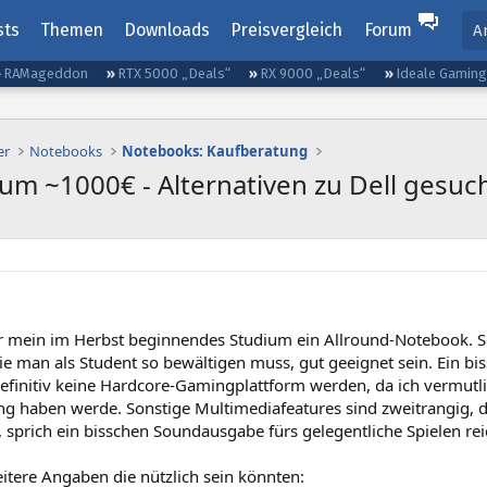
sts
Themen
Downloads
Preisvergleich
Forum
A
RAMageddon
RTX 5000 „Deals“
RX 9000 „Deals“
Ideale Gamin
er
Notebooks
Notebooks: Kaufberatung
um ~1000€ - Alternativen zu Dell gesuc
r mein im Herbst beginnendes Studium ein Allround-Notebook. Soll
e man als Student so bewältigen muss, gut geeignet sein. Ein bis
efinitiv keine Hardcore-Gamingplattform werden, da ich vermut
ng haben werde. Sonstige Multimediafeatures sind zweitrangig, 
 sprich ein bisschen Soundausgabe fürs gelegentliche Spielen reic
itere Angaben die nützlich sein könnten: