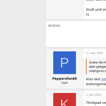
Gruß und vi
rs
31. Mai 2009
P
Graka: die 
aber gelegen
solange es s
Peppersfan88
Also laut
no
Gast
leistungsmäß
2. Juni 2009
K
Thinkpad vie