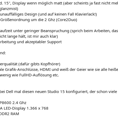
. 15", Display wenn möglich matt (aber scheints ja fast nicht me
glanzmist)
, unauffälliges Design (und auf keinen Fall Klavierlack!)
r Größenordnung um die 2 Ghz (Core2Duo)
laufzeit unter geringer Beanspruchung (sprich beim Arbeiten, da
icht lange hält, ist mir auch klar)
rarbeitung und akzeptabler Support
ind:
erqualität (dafür gibts Kopfhörer)
le Grafik-Anschlüsse, HDMI und weiß der Geier wie sie alle heiße
wenig wie FullHD-Auflösung etc.
 bei Dell mal diesen neuen Studio 15 konfiguriert, der schon vi
P8600 2.4 Ghz
A LED-Display 1.366 x 768
 DDR2 RAM