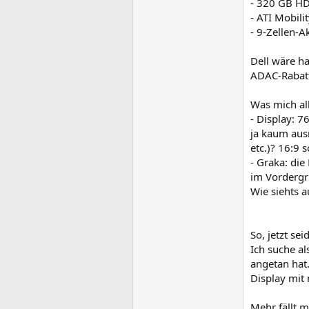
- 320 GB H
- ATI Mobil
- 9-Zellen-A
Dell wäre ha
ADAC-Rabatt
Was mich all
- Display: 7
ja kaum aus
etc.)? 16:9 
- Graka: die
im Vordergru
Wie siehts a
So, jetzt se
Ich suche a
angetan hat.
Display mit 
Mehr fällt m