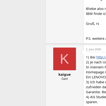
Bliebe also
IBM finde ic
Gruß, rs
P.S. weitere
2. Juni 2009
K
1) Bei
http:
2) Je nach U
In meinem F
Homepage r
kaigue
Ein LENOVO 
Gast
3) Ich habe 
zufrieden da
Garantie. B
4) Als Stud
sparen.