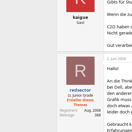
Gibts für St
Wenn die zu 
kaigue
Gast
C2D haben di
Nicht gerad
Gut verarbei
2. Juni 2009
R
Hallo!
An die Thin
bei Dell, ab
redsector
den anderen 
Lt. Junior Grade
Grafik muss 
Ersteller dieses
Themas
doch etwas 
Registriert
Aug. 2008
leider doch 
Beiträge
388
Gebraucht k
Erfahrungen