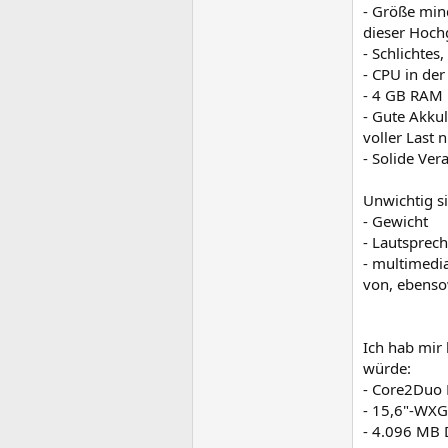
- Größe mind
dieser Hoch
- Schlichtes
- CPU in de
- 4 GB RAM
- Gute Akku
voller Last n
- Solide Ve
Unwichtig s
- Gewicht
- Lautsprech
- multimedia
von, ebenso
Ich hab mir
würde:
- Core2Duo 
- 15,6"-WXG
- 4.096 MB