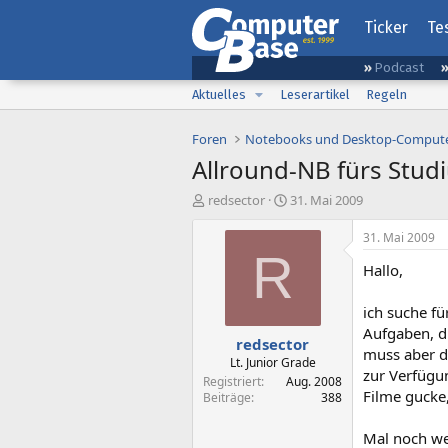
Ticker
Te
Podcast
Aktuelles
Leserartikel
Regeln
Foren
Notebooks und Desktop-Comput
Allround-NB fürs Studi
E
E
redsector
31. Mai 2009
r
r
s
s
31. Mai 2009
t
t
R
Hallo,
e
e
l
l
l
l
ich suche fü
e
t
Aufgaben, di
redsector
r
a
muss aber d
m
Lt. Junior Grade
zur Verfügu
Registriert
Aug. 2008
Filme gucke,
Beiträge
388
Mal noch we