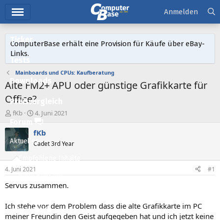
Hauptmenü
Anmelden
Ticker
ComputerBase erhält eine Provision für Käufe über eBay-
Links.
Tests
Mainboards und CPUs: Kaufberatung
Downloads
Alte FM2+ APU oder günstige Grafikkarte für
Office?
Preisvergleich
E
E
fKb
4. Juni 2021
r
r
Forum
s
s
fKb
t
t
Aktuelles
Cadet 3rd Year
e
e
l
l
Empfohlene Inhalte
l
l
4. Juni 2021
#1
e
t
Neue Beiträge
r
a
Servus zusammen.
m
Neueste Aktivitäten
Ich stehe vor dem Problem dass die alte Grafikkarte im PC
Leserartikel
meiner Freundin den Geist aufgegeben hat und ich jetzt keine