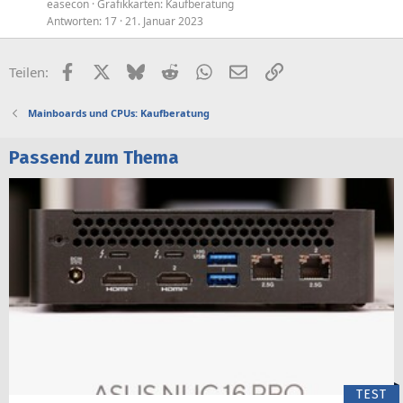
easecon
Grafikkarten: Kaufberatung
Antworten
17
21. Januar 2023
Facebook
X (Twitter)
Bluesky
Reddit
WhatsApp
E-Mail
Link
Teilen:
Mainboards und CPUs: Kaufberatung
Passend zum Thema
TEST