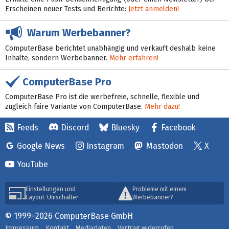
Erscheinen neuer Tests und Berichte:
Jetzt anmelden!
Warum Werbebanner?
ComputerBase berichtet unabhängig und verkauft deshalb keine
Inhalte, sondern Werbebanner.
Mehr erfahren!
ComputerBase Pro
ComputerBase Pro ist die werbefreie, schnelle, flexible und
zugleich faire Variante von ComputerBase.
Mehr dazu!
Feeds
Discord
Bluesky
Facebook
Google News
Instagram
Mastodon
X
YouTube
Einstellungen und
Probleme mit einem
Layout-Umschalter
Werbebanner?
© 1999–2026 ComputerBase GmbH
Impressum
Kontakt
Mediadaten
Vertrag widerrufen