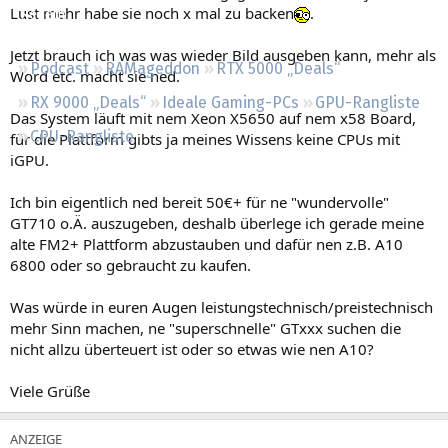
Lust mehr habe sie noch x mal zu backen
.
Regeln
Jetzt brauch ich was was wieder Bild ausgeben kann, mehr als
Podcast
RAMageddon
RTX 5000 „Deals“
Word etc. macht sie ned.
RX 9000 „Deals“
Ideale Gaming-PCs
GPU-Rangliste
Das System läuft mit nem Xeon X5650 auf nem x58 Board,
CPU-Rangliste
für die Plattform gibts ja meines Wissens keine CPUs mit
iGPU.
Ich bin eigentlich ned bereit 50€+ für ne "wundervolle"
GT710 o.Ä. auszugeben, deshalb überlege ich gerade meine
alte FM2+ Plattform abzustauben und dafür nen z.B. A10
6800 oder so gebraucht zu kaufen.
Was würde in euren Augen leistungstechnisch/preistechnisch
mehr Sinn machen, ne "superschnelle" GTxxx suchen die
nicht allzu überteuert ist oder so etwas wie nen A10?
Viele Grüße