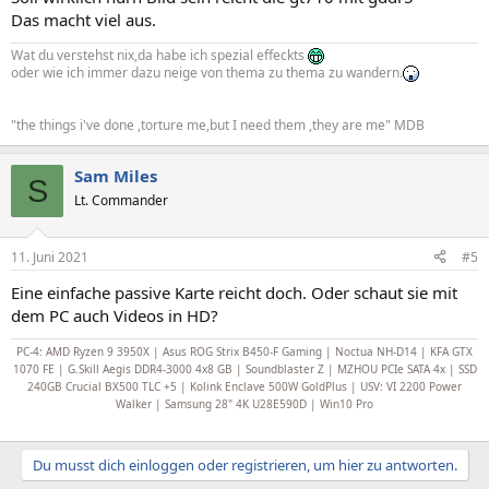
Das macht viel aus.
Wat du verstehst nix,da habe ich spezial effeckts
oder wie ich immer dazu neige von thema zu thema zu wandern.
"the things i've done ,torture me,but I need them ,they are me" MDB
Sam Miles
S
Lt. Commander
11. Juni 2021
#5
Eine einfache passive Karte reicht doch. Oder schaut sie mit
dem PC auch Videos in HD?
PC-4: AMD Ryzen 9 3950X | Asus ROG Strix B450-F Gaming | Noctua NH-D14 | KFA GTX
1070 FE | G.Skill Aegis DDR4-3000 4x8 GB | Soundblaster Z | MZHOU PCIe SATA 4x | SSD
240GB Crucial BX500 TLC +5 | Kolink Enclave 500W GoldPlus | USV: VI 2200 Power
Walker | Samsung 28" 4K U28E590D | Win10 Pro
Du musst dich einloggen oder registrieren, um hier zu antworten.