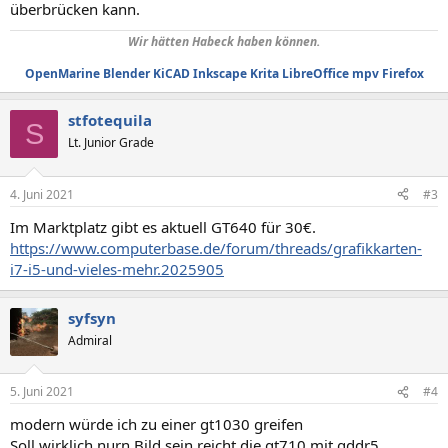
überbrücken kann.
Wir hätten Habeck haben können.
OpenMarine
Blender
KiCAD
Inkscape
Krita
LibreOffice
mpv
Firefox
stfotequila
S
Lt. Junior Grade
4. Juni 2021
#3
Im Marktplatz gibt es aktuell GT640 für 30€.
https://www.computerbase.de/forum/threads/grafikkarten-
i7-i5-und-vieles-mehr.2025905
syfsyn
Admiral
5. Juni 2021
#4
modern würde ich zu einer gt1030 greifen
Soll wirklich nurn Bild sein reicht die gt710 mit gddr5