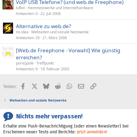
VoIP USB Telefone? (und web.de Freephone)
lufkin
Heimnetzwerke und Internethardware
Antworten
0
22. Juli 2006
Alternative zu web.de?
no idea
Webseiten und soziale Netzwerke
Antworten
20
21. März 2006
[Web.de Freephone - Vorwahl] Wie günstig
erreichen?
porn()pole
Treffpunkt
Antworten
0
19. Februar 2005
Facebook
X (Twitter)
Bluesky
Reddit
WhatsApp
E-Mail
Link
Teilen:
Webseiten und soziale Netzwerke
Nichts mehr verpassen!
Erhalte eine Push-Benachrichtigung (oder einen Newsletter) bei
Erscheinen neuer Tests und Berichte:
Jetzt anmelden!