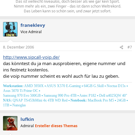
Das ist vielleicht niveaulos, doch besser als wie gar kein Sport.
Nimm mehr als ein, zwei Finger - das ist dann schon Weltrekord.
Das Leben kann so schön sein, und zwar jetzt sofort.​
franeklevy
Vice Admiral
8. Dezember 2006
#7
http://www.sipcall-voip.de/
das könntest du ja man ausprobieren, eigene nummer und
ins festnetz kostenlos.
die voip nummer scheint es wohl auch für lau zu geben.
Workstation:
AMD 5950X ▪ ASUS X570 E-Gaming ▪ 64GB G.Skill ▪ Noctua D15s ▪
Asus 5070 Ti Prime OC
▪
Samsung 970 Evo 500GB ▪ Samsung 990 Pro 4TB ▪ Antec P182
▪ Dell u4025QW 40"
NAS:
QNAP TS453bMini 4x 4TB WD Red
▪
Notebook:
MacBook Pro M5
▪
24GB ▪
1TB ▪ Nanoglas
lufkin
Admiral
Ersteller dieses Themas