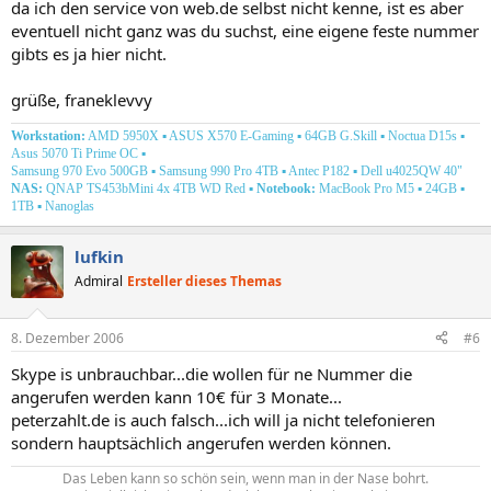
da ich den service von web.de selbst nicht kenne, ist es aber
eventuell nicht ganz was du suchst, eine eigene feste nummer
gibts es ja hier nicht.
grüße, franeklevvy
Workstation:
AMD 5950X ▪ ASUS X570 E-Gaming ▪ 64GB G.Skill ▪ Noctua D15s ▪
Asus 5070 Ti Prime OC
▪
Samsung 970 Evo 500GB ▪ Samsung 990 Pro 4TB ▪ Antec P182
▪ Dell u4025QW 40"
NAS:
QNAP TS453bMini 4x 4TB WD Red
▪
Notebook:
MacBook Pro M5
▪
24GB ▪
1TB ▪ Nanoglas
lufkin
Admiral
Ersteller dieses Themas
8. Dezember 2006
#6
Skype is unbrauchbar...die wollen für ne Nummer die
angerufen werden kann 10€ für 3 Monate...
peterzahlt.de is auch falsch...ich will ja nicht telefonieren
sondern hauptsächlich angerufen werden können.
Das Leben kann so schön sein, wenn man in der Nase bohrt.