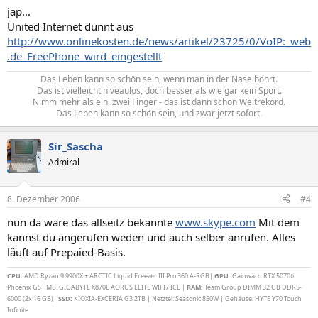
jap...
United Internet dünnt aus
http://www.onlinekosten.de/news/artikel/23725/0/VoIP:_web
.de_FreePhone_wird_eingestellt
Das Leben kann so schön sein, wenn man in der Nase bohrt.
Das ist vielleicht niveaulos, doch besser als wie gar kein Sport.
Nimm mehr als ein, zwei Finger - das ist dann schon Weltrekord.
Das Leben kann so schön sein, und zwar jetzt sofort.​
Sir_Sascha
Admiral
8. Dezember 2006
#4
nun da wäre das allseitz bekannte
www.skype.com
Mit dem
kannst du angerufen weden und auch selber anrufen. Alles
läuft auf Prepaied-Basis.
CPU:
AMD Ryzan 9 9900X + ARCTIC Liquid Freezer III Pro 360 A-RGB|
GPU:
Gainward RTX 5070ti
Phoenix GS| MB: GIGABYTE X870E AORUS ELITE WIFI7 ICE |
RAM:
Team Group DIMM 32 GB DDR5-
6000 (2x 16 GB)|
SSD:
KIOXIA-EXCERIA G3 2TB | Netztei: Seasonic 850W | Gehäuse: HYTE Y70 Touch
Infinite