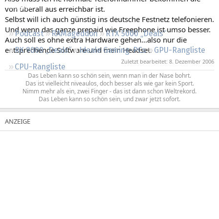
Regeln
von überall aus erreichbar ist.
Selbst will ich auch günstig ins deutsche Festnetz telefonieren.
Und wenn das ganze prepaid wie Freephone ist umso besser.
Podcast
RAMageddon
RTX 5000 „Deals“
Auch soll es ohne extra Hardware gehen...also nur die
entsprechende Software und mein Headset.
RX 9000 „Deals“
Ideale Gaming-PCs
GPU-Rangliste
Zuletzt bearbeitet:
8. Dezember 2006
CPU-Rangliste
Das Leben kann so schön sein, wenn man in der Nase bohrt.
Das ist vielleicht niveaulos, doch besser als wie gar kein Sport.
Nimm mehr als ein, zwei Finger - das ist dann schon Weltrekord.
Das Leben kann so schön sein, und zwar jetzt sofort.​