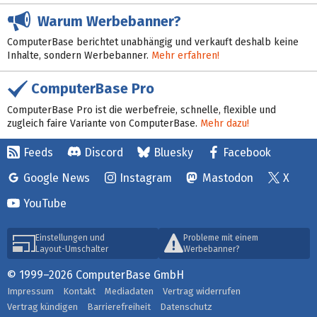
Warum Werbebanner?
ComputerBase berichtet unabhängig und verkauft deshalb keine
Inhalte, sondern Werbebanner.
Mehr erfahren!
ComputerBase Pro
ComputerBase Pro ist die werbefreie, schnelle, flexible und
zugleich faire Variante von ComputerBase.
Mehr dazu!
Feeds
Discord
Bluesky
Facebook
Google News
Instagram
Mastodon
X
YouTube
Einstellungen und
Probleme mit einem
Layout-Umschalter
Werbebanner?
© 1999–2026 ComputerBase GmbH
Impressum
Kontakt
Mediadaten
Vertrag widerrufen
Vertrag kündigen
Barrierefreiheit
Datenschutz