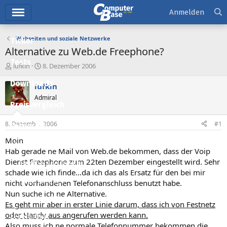
Hauptmenü
Anmelden
Webseiten und soziale Netzwerke
Ticker
Alternative zu Web.de Freephone?
Tests
E
E
lufkin
8. Dezember 2006
r
r
Downloads
s
s
lufkin
t
t
Admiral
e
e
Preisvergleich
l
l
l
l
8. Dezember 2006
#1
Forum
e
t
r
a
Moin
Aktuelles
m
Hab gerade ne Mail von Web.de bekommen, dass der Voip
Dienst Freephone zum 22ten Dezember eingestellt wird. Sehr
Empfohlene Inhalte
schade wie ich finde...da ich das als Ersatz für den bei mir
Neue Beiträge
nicht vorhandenen Telefonanschluss benutzt habe.
Nun suche ich ne Alternative.
Neueste Aktivitäten
Es geht mir aber in erster Linie darum, dass ich von Festnetz
oder Handy aus angerufen werden kann.
Leserartikel
Also muss ich ne normale Telefonnummer bekommen die