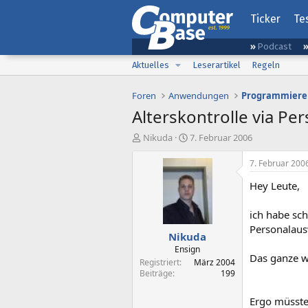
Ticker
Te
Podcast
Aktuelles
Leserartikel
Regeln
Foren
Anwendungen
Programmiere
Alterskontrolle via Per
E
E
Nikuda
7. Februar 2006
r
r
s
s
7. Februar 200
t
t
Hey Leute,
e
e
l
l
l
l
ich habe sch
e
t
Personalau
Nikuda
r
a
m
Ensign
Das ganze w
Registriert
März 2004
Beiträge
199
Ergo müsste