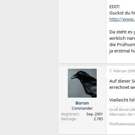
EDIT:
Guckst du hi
http://www
Da steht es 
wirklich nar
die Prüfnum
ja erstmal h
7. Februar 200
Auf dieser 
errechnet w
Vielleicht hi
Boron
Commander
Gruß Boron (de
Registriert
Sep. 2001
Alternativ: de
Beiträge
2.785
Firefoxbenutzer