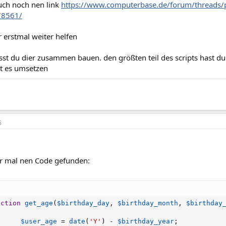
auch noch nen link
https://www.computerbase.de/forum/threads/p
78561/
ir erstmal weiter helfen
st du dier zusammen bauen. den größten teil des scripts hast du
t es umsetzen
6
er mal nen Code gefunden:
nction
get_age
(
$birthday_day
,
$birthday_month
,
$birthday
$user_age
=
date
(
'Y'
)
-
$birthday_year
;