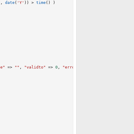
y
,
date
(
'Y'
)
)
>
time
(
)
)
ge"
=
>
""
,
"validto"
=
>
0
,
"error"
=
>
1
)
;