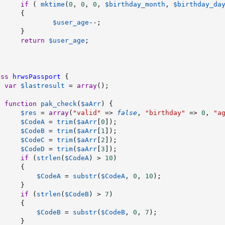
if
(
mktime
(
0
,
0
,
0
,
$birthday_month
,
$birthday_da
{
$user_age
--
;
}
return
$user_age
;
ass
hrwsPassport
{
var
$lastresult
=
array
(
)
;
function
pak_check
(
$aArr
)
{
$res
=
array
(
"valid"
=
>
false
,
"birthday"
=
>
0
,
"a
$CodeA
=
trim
(
$aArr
[
0
]
)
;
$CodeB
=
trim
(
$aArr
[
1
]
)
;
$CodeC
=
trim
(
$aArr
[
2
]
)
;
$CodeD
=
trim
(
$aArr
[
3
]
)
;
if
(
strlen
(
$CodeA
)
>
10
)
{
$CodeA
=
substr
(
$CodeA
,
0
,
10
)
;
}
if
(
strlen
(
$CodeB
)
>
7
)
{
$CodeB
=
substr
(
$CodeB
,
0
,
7
)
;
}