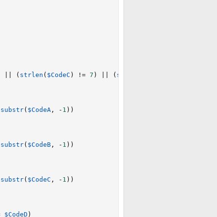
)
||
(
strlen
(
$CodeC
)
!=
7
)
||
(
strlen
(
$CodeD
)
!=
1
)
)
substr
(
$CodeA
,
-
1
)
)
substr
(
$CodeB
,
-
1
)
)
substr
(
$CodeC
,
-
1
)
)
=
$CodeD
)