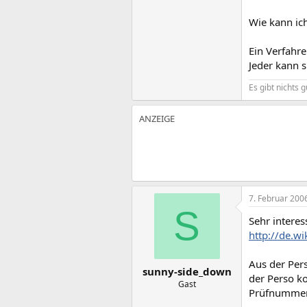
Wie kann ic
Ein Verfahre
Jeder kann s
Es gibt nichts 
7. Februar 200
S
Sehr intere
http://de.wi
Aus der Per
sunny-side_down
der Perso ko
Gast
Prüfnummer 