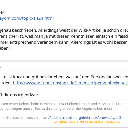
er:
.ayom.com/topic-1424.html
genau beschrieben. Allerdings weist der Wiki-Artikel ja schon dra
rensicher ist, weil man ja mit diesen Kenntnissen einfach ein f
mer entsprechend verändern kann. Allerdings ist es wohl besser 
aben!
6
Seite ist kurz und gut beschrieben, was auf den Personalausweis
erden:
http://www.inf.uni-konstanz.de/~menzer/perso.php#quel
lft dir das irgendwie.
ssen neuer Rekord beim Bowlen bei 154 Punkten liegt (Stand: 5. März 2011))
r sich oft wegen mieser Rechtschreibung anderer die Augen reiben muss
 sollten das hier nutzen:
https://addons.mozilla.org/de/firefox/browse/type:3
-->
Bilder von leichtbekleideten Frauen
<--