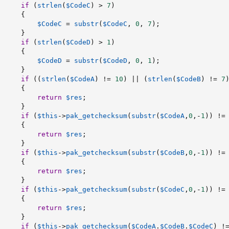
if
(
strlen
(
$CodeC
)
>
7
)
{
$CodeC
=
substr
(
$CodeC
,
0
,
7
)
;
}
if
(
strlen
(
$CodeD
)
>
1
)
{
$CodeD
=
substr
(
$CodeD
,
0
,
1
)
;
}
if
(
(
strlen
(
$CodeA
)
!=
10
)
||
(
strlen
(
$CodeB
)
!=
7
{
return
$res
;
}
if
(
$this
-
>
pak_getchecksum
(
substr
(
$CodeA
,
0
,
-
1
)
)
!=
{
return
$res
;
}
if
(
$this
-
>
pak_getchecksum
(
substr
(
$CodeB
,
0
,
-
1
)
)
!=
{
return
$res
;
}
if
(
$this
-
>
pak_getchecksum
(
substr
(
$CodeC
,
0
,
-
1
)
)
!=
{
return
$res
;
}
if
(
$this
-
>
pak_getchecksum
(
$CodeA
.
$CodeB
.
$CodeC
)
!