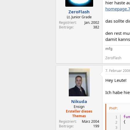
hier haste 
homepage.
ZeroFlash
Lt. Junior Grade
das sollte d
Registriert
Jan. 2002
Beiträge
382
den rest mus
damit kanns
mfg
ZeroFlash
7. Februar 200
Hey Leute!
Ich habe hi
Nikuda
Ensign
PHP:
Ersteller dieses
Themas
fu
Registriert
März 2004
{
Beiträge
199