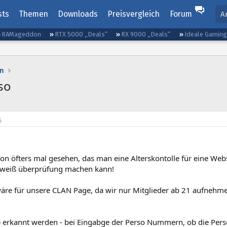
sts
Themen
Downloads
Preisvergleich
Forum
A
RAMageddon
RTX 5000 „Deals“
RX 9000 „Deals“
Ideale Gamin
n
so
6
on öfters mal gesehen, das man eine Alterskontolle für eine Web
sweiß überprüfung machen kann!
äre für unsere CLAN Page, da wir nur Mitglieder ab 21 aufnehm
 erkannt werden - bei Eingabge der Perso Nummern, ob die Perso