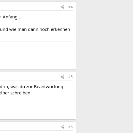
#4
 Anfang...
... und wie man dann noch erkennen
#5
s drin, was du zur Beantwortung
lber schreiben.
#6