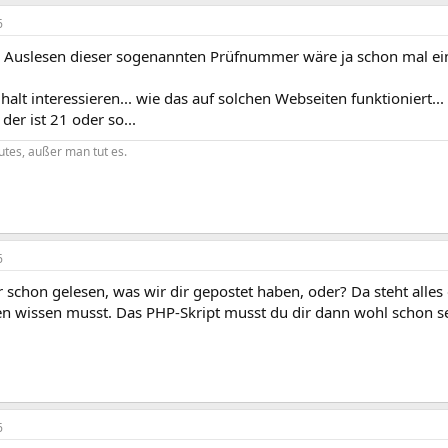
6
as Auslesen dieser sogenannten Prüfnummer wäre ja schon mal ein
alt interessieren... wie das auf solchen Webseiten funktioniert
 der ist 21 oder so...
gutes, außer man tut es.
6
 schon gelesen, was wir dir gepostet haben, oder? Da steht alle
en wissen musst. Das PHP-Skript musst du dir dann wohl schon se
6