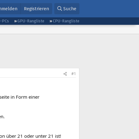
nmelden
Registrieren
Suche
g-PCs
GPU-Rangliste
CPU-Rangliste
#1
seite in Form einer
en.
n über 21 oder unter 21 ist!