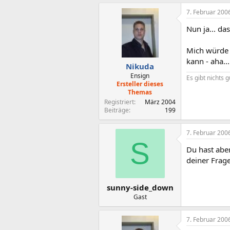
7. Februar 200
Nun ja... d
Mich würde h
kann - aha...
Nikuda
Ensign
Es gibt nichts 
Ersteller dieses
Themas
Registriert
März 2004
Beiträge
199
7. Februar 200
S
Du hast aber
deiner Frag
sunny-side_down
Gast
7. Februar 200