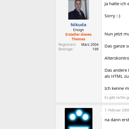
Ja hatte ich
Sorry :-)
Nikuda
Ensign
Nun jetzt mu
Ersteller dieses
Themas
Registriert
März 2004
Das ganze so
Beiträge
199
Alterskontro
Das andere P
als HTML zu
Ich kenne mi
Es gibt nichts 
7. Februar 200
na dann erst