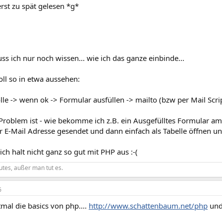
 erst zu spät gelesen *g*
ss ich nur noch wissen... wie ich das ganze einbinde...
ll so in etwa aussehen:
lle -> wenn ok -> Formular ausfüllen -> mailto (bzw per Mail Scri
roblem ist - wie bekomme ich z.B. ein Ausgefülltes Formular am 
r E-Mail Adresse gesendet und dann einfach als Tabelle öffnen u
ch halt nicht ganz so gut mit PHP aus :-(
gutes, außer man tut es.
6
mal die basics von php....
http://www.schattenbaum.net/php
und