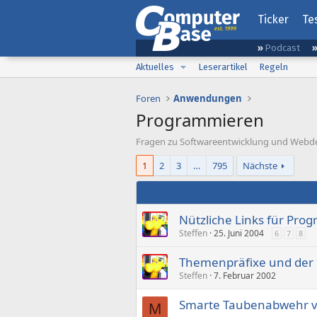
Ticker
Te
Podcast
Aktuelles
Leserartikel
Regeln
Foren
Anwendungen
Programmieren
Fragen zu Softwareentwicklung und Webd
1
2
3
…
795
Nächste
Nützliche Links für Pr
Steffen
25. Juni 2004
6
7
8
Themenpräfixe und der
Steffen
7. Februar 2002
Smarte Taubenabwehr v
M