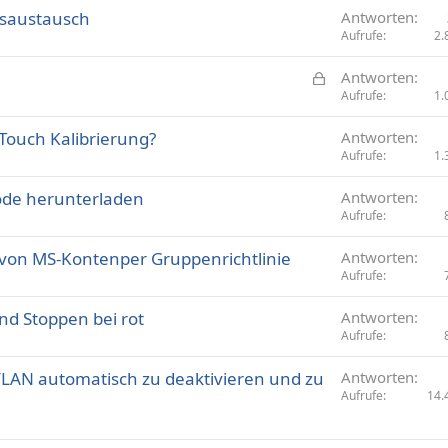
saustausch
Antworten
Aufrufe
2.
G
Antworten
e
Aufrufe
1.
s
 Touch Kalibrierung?
Antworten
p
Aufrufe
1.
e
r
ode herunterladen
Antworten
r
Aufrufe
t
 von MS-Kontenper Gruppenrichtlinie
Antworten
Aufrufe
nd Stoppen bei rot
Antworten
Aufrufe
LAN automatisch zu deaktivieren und zu
Antworten
Aufrufe
14.