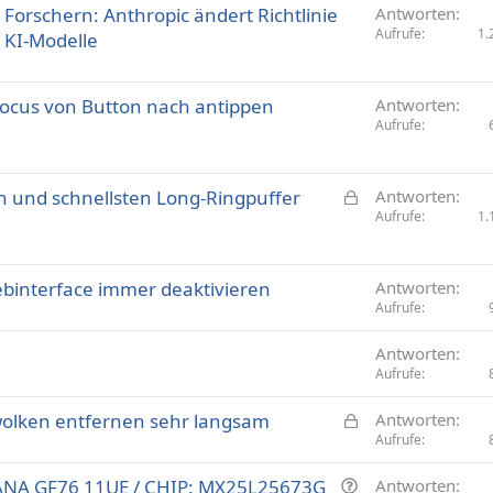
 Forschern: Anthropic ändert Richtlinie
Antworten
Aufrufe
1.
 KI-Modelle
Focus von Button nach antippen
Antworten
Aufrufe
G
n und schnellsten Long-Ringpuffer
Antworten
e
Aufrufe
1.
s
p
binterface immer deaktivieren
e
Antworten
Aufrufe
r
r
Antworten
t
Aufrufe
G
olken entfernen sehr langsam
Antworten
e
Aufrufe
s
F
ANA GF76 11UE / CHIP: MX25L25673G
Antworten
p