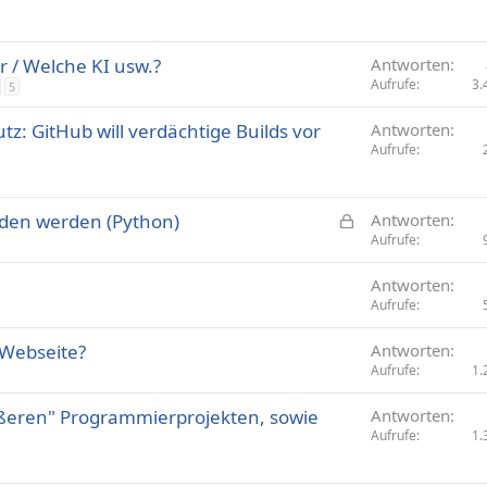
r / Welche KI usw.?
Antworten
Aufrufe
3.
5
z: GitHub will verdächtige Builds vor
Antworten
Aufrufe
G
den werden (Python)
Antworten
e
Aufrufe
s
Antworten
p
Aufrufe
e
r
 Webseite?
Antworten
r
Aufrufe
1.
t
ßeren" Programmierprojekten, sowie
Antworten
Aufrufe
1.