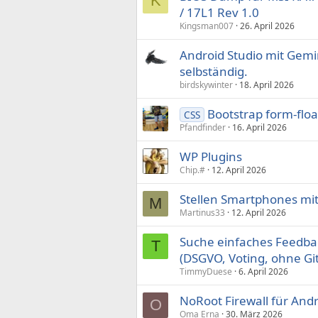
K
/ 17L1 Rev 1.0
Kingsman007
26. April 2026
Android Studio mit Gem
selbständig.
birdskywinter
18. April 2026
Bootstrap form-floa
CSS
Pfandfinder
16. April 2026
WP Plugins
Chip.#
12. April 2026
Stellen Smartphones mit
M
Martinus33
12. April 2026
Suche einfaches Feedbac
T
(DSGVO, Voting, ohne Gi
TimmyDuese
6. April 2026
NoRoot Firewall für And
O
Oma Erna
30. März 2026