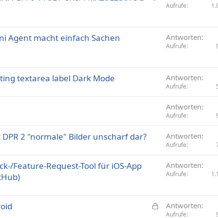
r
Aufrufe
1.
e
a
r
g
r
ini Agent macht einfach Sachen
e
Antworten
t
Aufrufe
ting textarea label Dark Mode
Antworten
Aufrufe
Antworten
Aufrufe
 DPR 2 "normale" Bilder unscharf dar?
Antworten
Aufrufe
k-/Feature-Request-Tool für iOS-App
Antworten
Aufrufe
1.
tHub)
G
roid
Antworten
e
Aufrufe