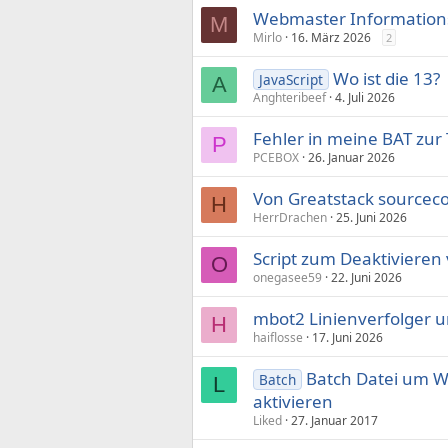
Webmaster Information
M
Mirlo
16. März 2026
2
Wo ist die 13?
JavaScript
A
Anghteribeef
4. Juli 2026
Fehler in meine BAT zur
P
PCEBOX
26. Januar 2026
Von Greatstack sourcec
H
HerrDrachen
25. Juni 2026
Script zum Deaktivieren
O
onegasee59
22. Juni 2026
mbot2 Linienverfolger u
H
haiflosse
17. Juni 2026
Batch Datei um W
Batch
L
aktivieren
Liked
27. Januar 2017