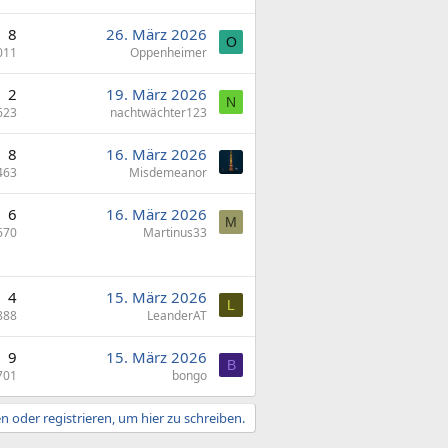
8
26. März 2026
O
011
Oppenheimer
2
19. März 2026
N
623
nachtwächter123
8
16. März 2026
463
Misdemeanor
6
16. März 2026
M
670
Martinus33
4
15. März 2026
L
888
LeanderAT
9
15. März 2026
B
701
bongo
 oder registrieren, um hier zu schreiben.