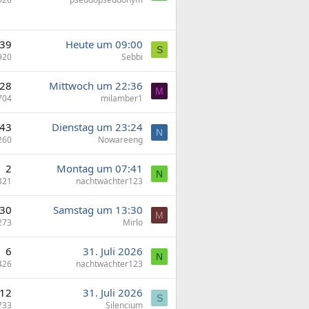
39
Heute um 09:00
S
920
Sebbi
28
Mittwoch um 22:36
M
704
milamber1
43
Dienstag um 23:24
N
260
Nowareeng
2
Montag um 07:41
N
321
nachtwächter123
30
Samstag um 13:30
M
273
Mirlo
6
31. Juli 2026
N
426
nachtwächter123
12
31. Juli 2026
S
733
Silencium