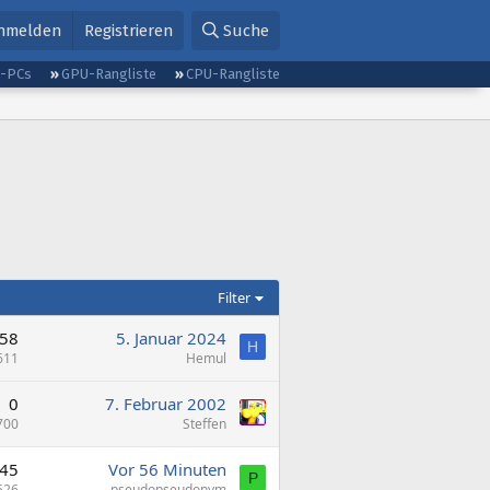
nmelden
Registrieren
Suche
g-PCs
GPU-Rangliste
CPU-Rangliste
Filter
58
5. Januar 2024
H
611
Hemul
0
7. Februar 2002
700
Steffen
45
Vor 56 Minuten
P
526
pseudopseudonym