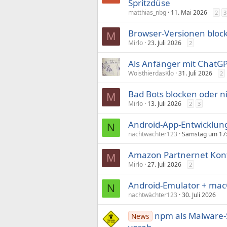
Spritzdüse
matthias_nbg
11. Mai 2026
2
3
Browser-Versionen bloc
M
Mirlo
23. Juli 2026
2
Als Anfänger mit ChatGP
WoisthierdasKlo
31. Juli 2026
2
Bad Bots blocken oder n
M
Mirlo
13. Juli 2026
2
3
Android-App-Entwicklun
N
nachtwächter123
Samstag um 17
Amazon Partnernet Kon
M
Mirlo
27. Juli 2026
2
Android-Emulator + macO
N
nachtwächter123
30. Juli 2026
npm als Malware-S
News