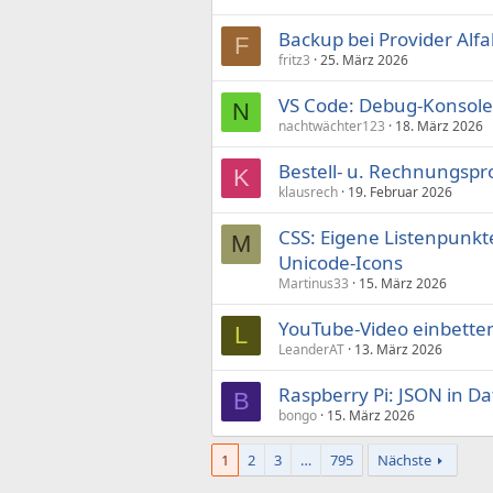
Backup bei Provider Al
F
fritz3
25. März 2026
VS Code: Debug-Konsole
N
nachtwächter123
18. März 2026
Bestell- u. Rechnungspr
K
klausrech
19. Februar 2026
CSS: Eigene Listenpunkte
M
Unicode-Icons
Martinus33
15. März 2026
YouTube-Video einbette
L
LeanderAT
13. März 2026
Raspberry Pi: JSON in Da
B
bongo
15. März 2026
1
2
3
…
795
Nächste