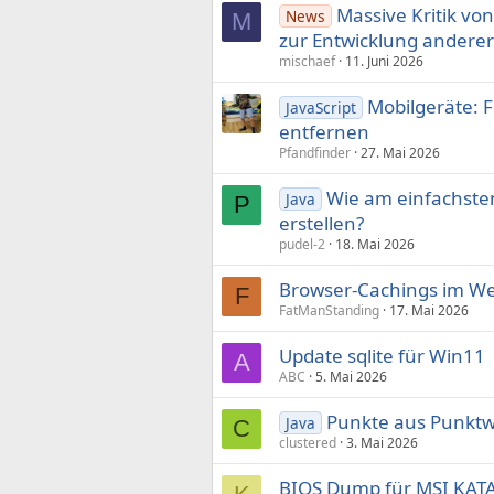
Massive Kritik von
News
M
zur Entwicklung anderer
mischaef
11. Juni 2026
Mobilgeräte: 
JavaScript
entfernen
Pfandfinder
27. Mai 2026
Wie am einfachste
Java
P
erstellen?
pudel-2
18. Mai 2026
Browser-Cachings im We
F
FatManStanding
17. Mai 2026
Update sqlite für Win11
A
ABC
5. Mai 2026
Punkte aus Punktw
Java
C
clustered
3. Mai 2026
BIOS Dump für MSI KAT