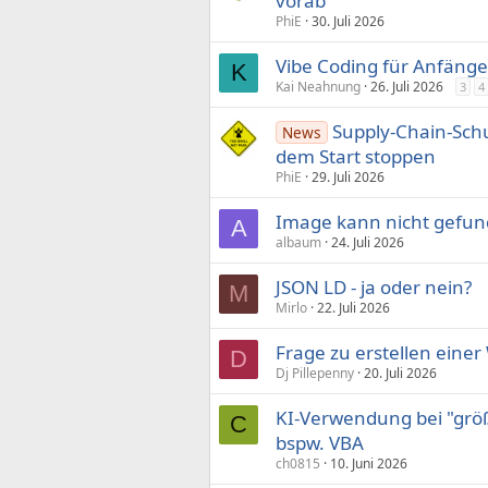
vorab
PhiE
30. Juli 2026
Vibe Coding für Anfänge
K
Kai Neahnung
26. Juli 2026
3
4
Supply-Chain-Schut
News
dem Start stoppen
PhiE
29. Juli 2026
Image kann nicht gefun
A
albaum
24. Juli 2026
JSON LD - ja oder nein?
M
Mirlo
22. Juli 2026
Frage zu erstellen einer
D
Dj Pillepenny
20. Juli 2026
KI-Verwendung bei "grö
C
bspw. VBA
ch0815
10. Juni 2026