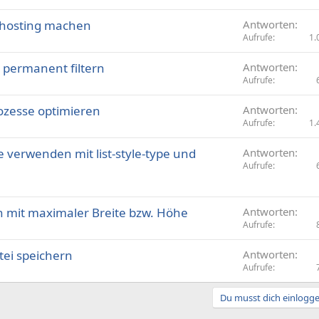
s
fahosting machen
Antworten
p
Aufrufe
1.
e
r
 permanent filtern
Antworten
r
Aufrufe
t
ozesse optimieren
Antworten
Aufrufe
1.
 verwenden mit list-style-type und
Antworten
Aufrufe
n mit maximaler Breite bzw. Höhe
Antworten
Aufrufe
tei speichern
Antworten
Aufrufe
Du musst dich einloggen