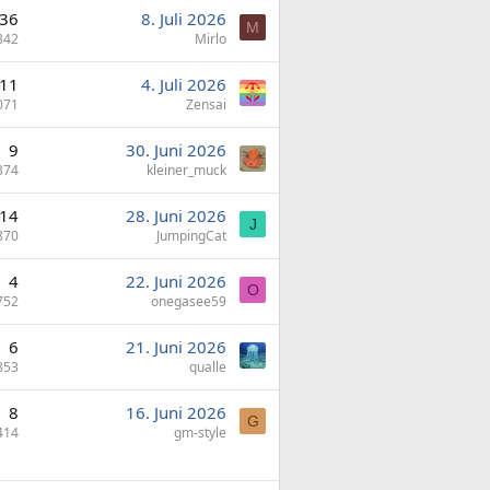
36
8. Juli 2026
M
842
Mirlo
11
4. Juli 2026
071
Zensai
9
30. Juni 2026
374
kleiner_muck
14
28. Juni 2026
J
870
JumpingCat
4
22. Juni 2026
O
752
onegasee59
6
21. Juni 2026
853
qualle
8
16. Juni 2026
G
414
gm-style