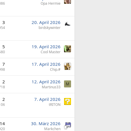
086
Opa Hermie
3
20. April 2026
954
birdskywinter
5
19. April 2026
580
Cool Master
7
17. April 2026
998
Chip.#
2
12. April 2026
M
718
Martinus33
2
7. April 2026
106
tRITON
14
30. März 2026
920
Markchen