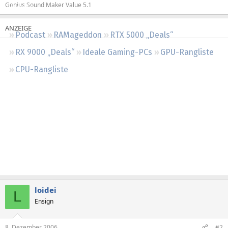
Genius Sound Maker Value 5.1
Regeln
Podcast
RAMageddon
RTX 5000 „Deals“
RX 9000 „Deals“
Ideale Gaming-PCs
GPU-Rangliste
CPU-Rangliste
loidei
L
Ensign
8. Dezember 2006
#2