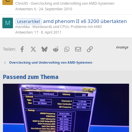
Chris95
Overclocking und Undervolting von AMD-Systemen
Antworten
6
24. September 2010
amd phenom II x6 3200 übertakten
Leserartikel
M
marekka
Mainboards und CPUs: Probleme mit AMD
Antworten
17
8. April 2011
Facebook
X (Twitter)
Bluesky
Reddit
WhatsApp
E-Mail
Link
Teilen:
Overclocking und Undervolting von AMD-Systemen
Passend zum Thema