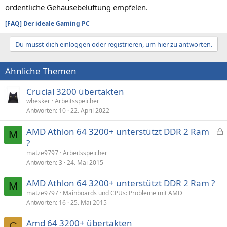
ordentliche Gehäusebelüftung empfelen.
[FAQ] Der ideale Gaming PC
Du musst dich einloggen oder registrieren, um hier zu antworten.
Ähnliche Themen
Crucial 3200 übertakten
whesker
Arbeitsspeicher
Antworten
10
22. April 2022
AMD Athlon 64 3200+ unterstützt DDR 2 Ram
M
e
?
s
matze9797
Arbeitsspeicher
p
Antworten
3
24. Mai 2015
e
AMD Athlon 64 3200+ unterstützt DDR 2 Ram ?
r
M
matze9797
Mainboards und CPUs: Probleme mit AMD
r
Antworten
16
25. Mai 2015
t
Amd 64 3200+ übertakten
C