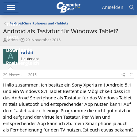
Hauptmenü
Anmelden
Android-Smartphones und -Tablets
Ticker
Android als Tastatur für Windows Tablet?
Tests
E
E
Arion
29. November 2015
r
r
Downloads
s
s
Arion
A
t
t
Lieutenant
e
e
Preisvergleich
l
l
l
l
29. November 2015
#1
Forum
e
t
r
a
Hallo zusammen, ich besitze ein Sony Xperia mit Android 5.1
Aktuelles
m
und ein Windows 8.1 Tablet Besteht die Möglichkeit dass ich
das Android Smartphone als Tastatur für das Windows Tablet
Empfohlene Inhalte
mittels Bluetooth und entsprechender App nutzen kann? Auf
Neue Beiträge
dem Tablet habe ich einige Programme die nicht gut nutzbar
sind aufgrund der virtuellen Tastatur. Per Wlan und
Neueste Aktivitäten
entsprechender App kann ich zb. mein Smartphone ja auch
als Fernbedienung für den TV nutzen. Ist euch etwas bekannt?
Leserartikel