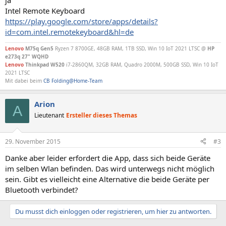
ja
​Intel Remote Keyboard
https://play.google.com/store/apps/details?
id=com.intel.remotekeyboard&hl=de
Lenovo
M75q Gen5
Ryzen 7 8700GE, 48GB RAM, 1TB SSD, Win 10 IoT 2021 LTSC @
HP
e273q 27" WQHD
Lenovo
Thinkpad W520
i7-2860QM, 32GB RAM, Quadro 2000M, 500GB SSD,
Win 10 IoT
2021 LTSC
Mit dabei beim
CB Folding@Home-Team
Arion
A
Lieutenant
Ersteller dieses Themas
29. November 2015
#3
Danke aber leider erfordert die App, dass sich beide Geräte
im selben Wlan befinden. Das wird unterwegs nicht möglich
sein. Gibt es vielleicht eine Alternative die beide Geräte per
Bluetooth verbindet?
Du musst dich einloggen oder registrieren, um hier zu antworten.