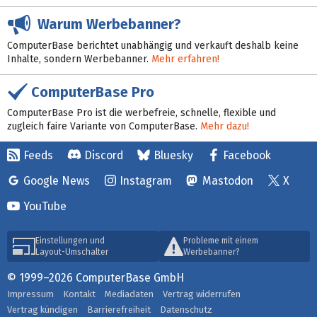
Warum Werbebanner?
ComputerBase berichtet unabhängig und verkauft deshalb keine
Inhalte, sondern Werbebanner.
Mehr erfahren!
ComputerBase Pro
ComputerBase Pro ist die werbefreie, schnelle, flexible und
zugleich faire Variante von ComputerBase.
Mehr dazu!
Feeds
Discord
Bluesky
Facebook
Google News
Instagram
Mastodon
X
YouTube
Einstellungen und
Probleme mit einem
Layout-Umschalter
Werbebanner?
© 1999–2026 ComputerBase GmbH
Impressum
Kontakt
Mediadaten
Vertrag widerrufen
Vertrag kündigen
Barrierefreiheit
Datenschutz