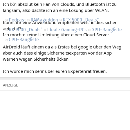
Ich bin absolut kein Fan von Clouds, und Bluetooth ist zu
Regeln
langsam, also dachte ich an eine Lösung über WLAN.
Podcast
RAMageddon
RTX 5000 „Deals“
Könnt ihr eine Anwendung empfehlen welche dies sicher
anbietet?
RX 9000 „Deals“
Ideale Gaming-PCs
GPU-Rangliste
Ich möchte keine Umleitung über einen Cloud-Server.
CPU-Rangliste
AirDroid läuft einem da als Erstes bei google über den Weg
aber auch dass einige Sicherheitsexperten vor der App
warnen wegen Sicherheitslücken.
Ich würde mich sehr über euren Expertenrat freuen.