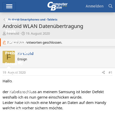
Hauptmenü
Anmelden
Android-Smartphones und -Tablets
Ticker
Android WLAN Datenübertragung
Tests
E
E
Firehold
19. August 2020
r
r
Downloads
s
Für weitere Antworten geschlossen.
s
t
t
e
e
Preisvergleich
Firehold
F
l
l
Ensign
l
l
Forum
e
t
r
a
19. August 2020
#1
Aktuelles
m
Hallo,
Empfohlene Inhalte
der Kabelanschluss an meinem Samsung ist leider Defekt
Neue Beiträge
weshalb ich es nun gerne einschicken würde.
Neueste Aktivitäten
Leider habe ich noch eine Menge an Daten auf dem Handy
welche ich vorher sichern möchte.
Leserartikel