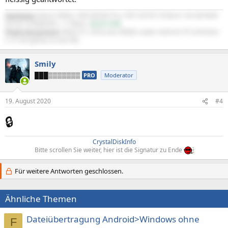
Hardware:
Ryzen 5900x / MSI B550A Pro / RTX 5070Ti OC&UV / 64 GB RAM
OC'ed / SSD&HDD > 7 TByte /
ASUS UHD
Photo-Equipment:
Nikon Z7, Z8 & eine D800e sowie mehrere FX-Scherben
(>15 um genau zu sein 🫣)
Smily
███▒▒▒▒▒▒▒
PRO
Moderator
19. August 2020
#4
🔒
CrystalDiskInfo
Bitte scrollen Sie weiter, hier ist die Signatur zu Ende
Für weitere Antworten geschlossen.
Ähnliche Themen
Dateiübertragung Android>Windows ohne
F