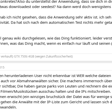
konkretes?Also du unterstellst der Anwendung, dass sie dich in d
twas downloadest oder seedest? Na dann werd doch wenigstens m
hab ich nicht gesehen, dass die Anwendung sehr aktiv ist. ich se
ivität. Da hat sich nach dem automatischen Test nichts mehr geta
l genau wiki durchgelesen, wie das Ding funktioniert. leider ve
nen, was das Ding macht, wenn es einfach nur läuft und seinen (
 verkauft) GTX 750ti 4GB (wegen Zukunftssicherheit)
015
den herunterladenen User nicht erkennbar ist WER welche dateien
 du auch vor Abmahnanwälten sicher. Die machens immernoch übe
lar sichtbar, Die haben ganze parks von Leuten und rechnern die 
Filmen/Musikstücken ausschau halten und die IPs mitschreiben.
nen erwischt (ein winziges bruchstück der Datei was für wenige 
 gehen die Anwälte mit der IP-Liste zum Gericht und lassen sich d
mwandeln.