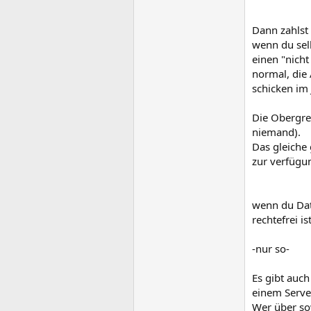
Dann zahlst 
wenn du selb
einen "nich
normal, die
schicken im
Die Obergre
niemand).
Das gleiche
zur verfügu
wenn du Date
rechtefrei i
-nur so-
Es gibt auc
einem Serve
Wer über sow