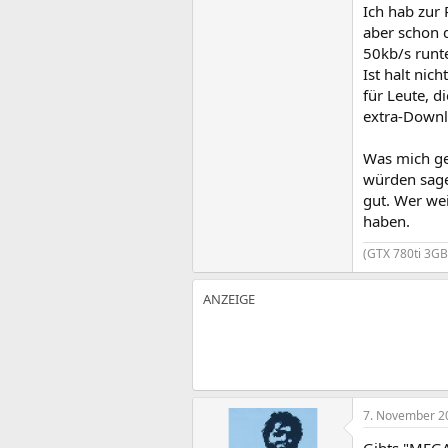
Ich hab zur
aber schon d
50kb/s runt
Ist halt nic
für Leute, d
extra-Downl
Was mich gew
würden sagen
gut. Wer we
haben.
(GTX 780ti 3GB
7. November 2