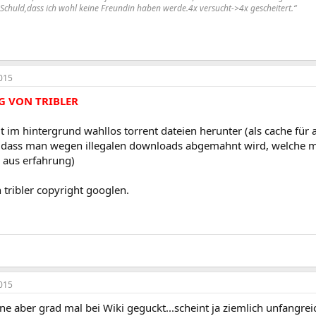
e Schuld,dass ich wohl keine Freundin haben werde.4x versucht->4x gescheitert.“
015
G VON TRIBLER
gt im hintergrund wahllos torrent dateien herunter (als cache für a
 dass man wegen illegalen downloads abgemahnt wird, welche man 
 aus erfahrung)
 tribler copyright googlen.
015
 aber grad mal bei Wiki geguckt...scheint ja ziemlich unfangreic