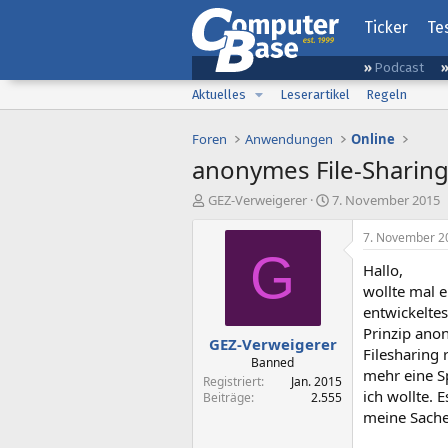
Ticker
Te
Podcast
Aktuelles
Leserartikel
Regeln
Foren
Anwendungen
Online
anonymes File-Sharing 
E
E
GEZ-Verweigerer
7. November 2015
r
r
s
s
7. November 2
t
t
G
Hallo,
e
e
l
l
wollte mal e
l
l
entwickelte
e
t
Prinzip ano
GEZ-Verweigerer
r
a
Filesharing 
m
Banned
mehr eine S
Registriert
Jan. 2015
ich wollte. 
Beiträge
2.555
meine Sache,