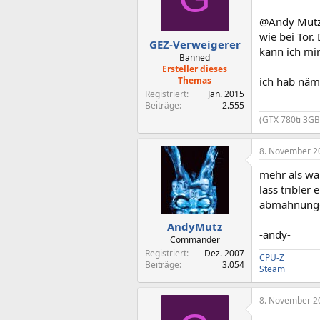
@Andy Mutz: 
wie bei Tor.
GEZ-Verweigerer
kann ich mir
Banned
Ersteller dieses
Themas
ich hab näml
Registriert
Jan. 2015
Beiträge
2.555
(GTX 780ti 3GB
8. November 2
mehr als wa
lass tribler
abmahnungen
AndyMutz
-andy-
Commander
Registriert
Dez. 2007
CPU-Z
Beiträge
3.054
Steam
8. November 2