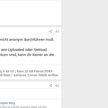
#5
an nicht anonym durchführen muß.
n wie Uploaded oder Netload
ntum sind, kann dir keiner an die
g X AX V2 |
Ram: 32 GB Patriot DDR5-
600 Watt |
Gehäuse
: Corsair 5000D Airflow
#6
repair Blog
l das so häufig passiert,gebe ich der