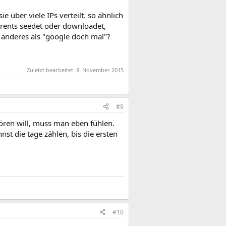
 über viele IPs verteilt. so ähnlich
rrents seedet oder downloadet,
s anderes als "google doch mal"?
Zuletzt bearbeitet:
8. November 2015
#9
ören will, muss man eben fühlen.
st die tage zählen, bis die ersten
#10