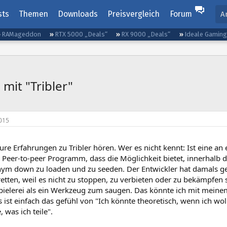
sts
Themen
Downloads
Preisvergleich
Forum
A
RAMageddon
RTX 5000 „Deals“
RX 9000 „Deals“
Ideale Gamin
mit "Tribler"
015
ure Erfahrungen zu Tribler hören. Wer es nicht kennt: Ist eine an
s Peer-to-peer Programm, dass die Möglichkeit bietet, innerhalb
nym down zu loaden und zu seeden. Der Entwickler hat damals ges
retten, weil es nicht zu stoppen, zu verbieten oder zu bekämpfen s
pielerei als ein Werkzeug zum saugen. Das könnte ich mit meine
Es ist einfach das gefühl von "Ich könnte theoretisch, wenn ich wol
 was ich teile".