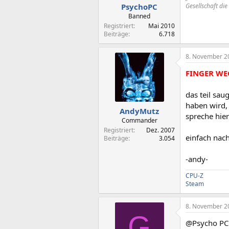
Gesellschaft di
PsychoPC
Banned
Registriert
Mai 2010
Beiträge
6.718
8. November 2
FINGER WE
das teil sau
haben wird,
AndyMutz
spreche hier
Commander
Registriert
Dez. 2007
einfach nach
Beiträge
3.054
-andy-
CPU-Z
Steam
8. November 2
G
@Psycho PCne