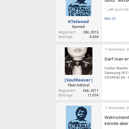
Gibts "MEGA
"...will auch m
Win 10
KTelwood
Banned
Registriert
Okt. 2013
Beiträge
6.434
7. November 2
Darf man er
Cooler Master
Samsung M.2 9
VG34VQL3A - 
|SoulReaver|
Fleet Admiral
Registriert
Feb. 2011
Beiträge
11.074
7. November 2
Wahrscheinl
könnte aber