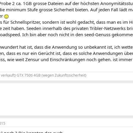
 Probe 2 ca. 1GB grosse Dateien auf der höchsten Anonymitätsstu
ie minimum Stufe grosse Sicherheit bieten. Auf jeden Fall lädt 
er
hts für Schnellspritzer, sondern ist wohl gedacht, dass man es im
ie zeit haben. Seeden innerhalb des privaten Tribler-Netzwerks b
oadspeed. Ich bin aber noch nicht in den seed-Genuss gekomme
undert hat ist, dass die Anwendung so unbekannt ist, ich wette 
, dass es nur ein Gerücht ist, dass es solche Anwendungen überha
iss, wie weit Zensur und Einschränkungen noch gehen. ist immer 
 verkauft) GTX 750ti 4GB (wegen Zukunftssicherheit)
015