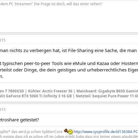
it dem PC Streamen" Die Frage ist doch, will das einer sehen?
015
man nichts zu verbergen hat, ist File-Sharing eine Sache, die m
 typischen peer-to-peer Tools wie eMule und Kazaa oder Hoster
teilst oder Dinge, die dein geistiges und urheberrechtliches Eige
n.
en 7 7800X3D |
Kühler: Arctic Freezer 36
|
Mainboard
: Gigabyte B650 Gamin
alit GeForce RTX 5060 Ti Infinity 3 16 GB |
Netzteil
: bequiet Pure Power 11 
015
troshare getestet?
*splits* das wird ja schon SplitterCore
http://www.sysprofile.de/id136384
-
PC
h meinte,dass ich es schon oft im Leben erlebt habe,dass mir keiner etwas glaubt.Wei