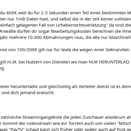
du 800€ weil du für 2-3 Sekunden einen Teil eines bestimmten Me
er nur 1mB Daten hast, und selbst die in der zeit keiner vollst
t einfach gelagerten Fall von Urheberrechtsverletzung" da sind
 Anwälte dürfen dir sogar Bearbeitungskosten berechnen die ihne
 Jahr mehrere 10.000 Abmahnungen raus, die alle nur Maschinell
nze von 100/200€ gilt nur für leute die wegen einer Gebrannten 
 gilt m.M. bei Nutzern von Diensten wo man NUR HERUNTERLÄD.
ng.
ien herunterlädst und gleichzeitig als Verteiler dienst ist es dei
st und dich jemand erwischt.
h zahlreiche Streamingangebote die jeden Zuschauer wiederum als
r kommt der videostream wie ein Torrent auch von vielen "Mitsc
as "PayTV" schaut kann sich früher oder später auch auf Post ge