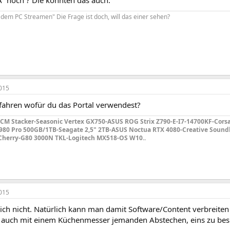
" noch ? Die konnten das auch.
it dem PC Streamen" Die Frage ist doch, will das einer sehen?
015
fahren wofür du das Portal verwendest?
 CM Stacker-Seasonic Vertex GX750-ASUS ROG Strix Z790-E-I7-14700KF-Cor
80 Pro 500GB/1TB-Seagate 2,5" 2TB-ASUS Noctua RTX 4080-Creative Soundb
Cherry-G80 3000N TKL-Logitech MX518-OS W10..
015
ich nicht. Natürlich kann man damit Software/Content verbreite
 auch mit einem Küchenmesser jemanden Abstechen, eins zu besitz