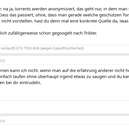
na ja, torrents werden anonymisiert, das geht nur, in dem man sie
 Dass das passiert, ohne, dass man gerade iwelche geschützen To
 nicht vorstellen. hast du denn mal eine konkrete Quelle da, iwa
ich zufälligerweise schon gegoogelt nach Tribler.
 verkauft) GTX 750ti 4GB (wegen Zukunftssicherheit)
015
rnen kann ich nicht. wenn man auf die erfahrung anderer nicht h
 einfach laufen ohne überhaupt irgend etwas zu saugen und du kann
 bei dir eintrudeln.
015