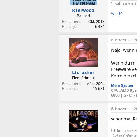
"...will auch m
KTelwood
Win 10
Banned
Registriert
Okt. 2013
Beiträge
6.434
8. November 2
Naja, wenn 
Wenn du mit
Freeware ver
Ltcrusher
Karre pinkel
Fleet Admiral
Registriert
März 2004
Mein System
Beiträge
15.631
CPU
: AMD Ryz
6000 |
GPU
: P
8. November 2
schonmal Re
Ich krieg hier 
„
Lukas6
Aber ic