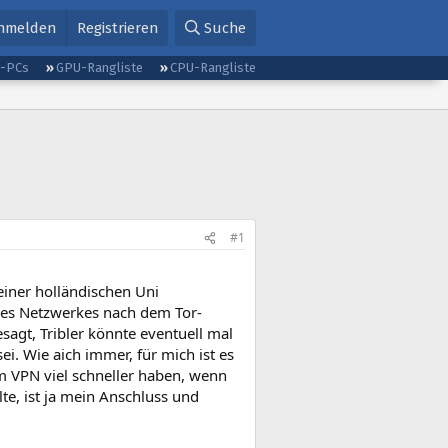
nmelden
Registrieren
Suche
g-PCs
GPU-Rangliste
CPU-Rangliste
#1
 einer holländischen Uni
 des Netzwerkes nach dem Tor-
agt, Tribler könnte eventuell mal
ei. Wie aich immer, für mich ist es
m VPN viel schneller haben, wenn
lte, ist ja mein Anschluss und