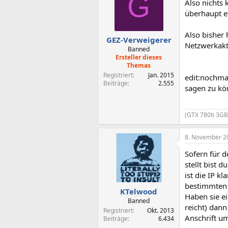
G
Also nichts 
überhaupt e
Also bisher 
GEZ-Verweigerer
Netzwerkakt
Banned
Ersteller dieses
Themas
Registriert
Jan. 2015
edit:nochma
Beiträge
2.555
sagen zu kön
(GTX 780ti 3GB
8. November 2
Sofern für 
stellt bist
ist die IP k
bestimmten 
KTelwood
Haben sie ei
Banned
reicht) dann
Registriert
Okt. 2013
Anschrift u
Beiträge
6.434