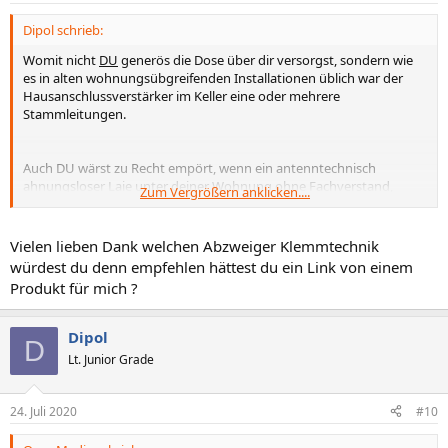
Dipol schrieb:
Womit nicht
DU
generös die Dose über dir versorgst, sondern wie
es in alten wohnungsübgreifenden Installationen üblich war der
Hausanschlussverstärker im Keller eine oder mehrere
Stammleitungen.
Auch DU wärst zu Recht empört, wenn ein antenntechnisch
ahnungsloser Laie unter deiner Wohnung ohne Fachverstand,
Zum Vergrößern anklicken....
Messgerät und Praxis an der Stammleitung manipuliert, dir DEINEN
Pegel ganz oder teilweise klaut und womöglich mit Kurzschluss
oder Massunterbrechnung die Internetverbindung oder auch den
Vielen lieben Dank welchen Abzweiger Klemmtechnik
TV-Empfang killt.
würdest du denn empfehlen hättest du ein Link von einem
Produkt für mich ?
Es ist in wohnungsübergreifenden Stammleitungen meistens nur
eine Zeitfrage bis ein Bewohner, dem Fachkunde und Skrupel
gleichermaßen fehlen, trotzdem an fremden Eigentum namens
Dipol
D
Gemeinschaftsantenne pfuscht. MERKE: Hf-technisches Unwissen
Lt. Junior Grade
ist durch klangvollen Nickname nicht zu kompensieren.
Damit das Internet ausfällt muß noch nicht einmal ein Kurzschluss
24. Juli 2020
#10
fabriziert worden sein, es reicht schon wenn der Massekontakt
zwischen Kabelschirm und F-(Aufdreh-?)Stecker nicht vollflächig ist