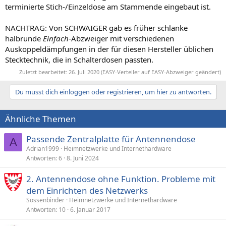
abgesenkt.
terminierte Stich-/Einzeldose am Stammende eingebaut ist.
F-Aufdrehstecker sind in BK-Anlagen Fehlerquelle Nr. 1, damit kann
NACHTRAG: Von SCHWAIGER gab es früher schlanke
man auch die Kabelschirme abrasieren. Jedenfalls bei eingeputzten
halbrunde
Einfach
-Abzweiger mit verschiedenen
kurzen Kabelstummeln sollte man weder die noch zeitgemäße
Auskoppeldämpfungen in der für diesen Hersteller üblichen
Kompressionstecker montieren.
Stecktechnik, die in Schalterdosen passten.
Vorausgesetzt der Eigentümer der Gemeinschaftsantenne ist damit
Zuletzt bearbeitet:
26. Juli 2020
(EASY-Verteiler auf EASY-Abzweiger geändert)
einverstanden, wäre der Einbau eines ABZWEIGERS in
Klemmtechnik mit gleicher Durchgangsdämpfung wie die
Du musst dich einloggen oder registrieren, um hier zu antworten.
Antennendose durch einen Antennenprofi unbedenklich. Ohne
Kenntnis deines aktuellen Dosenpegels oder hilfsweise der
Dosentypen beim Nachbarn und bei dir, ist keine seriöse Prognose
Ähnliche Themen
möglich, ob an deiner Sonderwunschdose noch normkonforme
Pegel zu erwarten sind.
Passende Zentralplatte für Antennendose
A
Adrian1999
Heimnetzwerke und Internethardware
Antworten
6
8. Juni 2024
2. Antennendose ohne Funktion. Probleme mit
dem Einrichten des Netzwerks
Sossenbinder
Heimnetzwerke und Internethardware
Antworten
10
6. Januar 2017