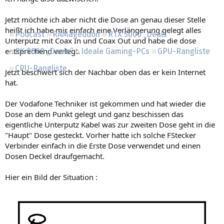
Regeln
Jetzt möchte ich aber nicht die Dose an genau dieser Stelle
heißt ich habe mir einfach eine Verlängerung gelegt alles
Podcast
RAMageddon
RTX 5000 „Deals“
Unterputz mit Coax In und Coax Out und habe die dose
entsprechend verlegt.
RX 9000 „Deals“
Ideale Gaming-PCs
GPU-Rangliste
CPU-Rangliste
Jetzt beschwert sich der Nachbar oben das er kein Internet
hat.
Der Vodafone Techniker ist gekommen und hat wieder die
Dose an dem Punkt gelegt und ganz beschissen das
eigentliche Unterputz Kabel was zur zweiten Dose geht in die
"Haupt" Dose gesteckt. Vorher hatte ich solche FStecker
Verbinder einfach in die Erste Dose verwendet und einen
Dosen Deckel draufgemacht.
Hier ein Bild der Situation :