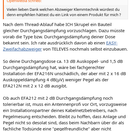
OpenMedia schrieb:
oder die F-Stecker nicht kraftschlüssig angezogen wurden.
Vielen lieben Dank welchen Abzweiger Klemmtechnik würdest du
denn empfehlen hättest du ein Link von einem Produkt für mich ?
Indem er das so gemacht hat, wurde pegeltechnisch der alte
Zustand wiederhergestellt, womit der obere Anschluss wieder mehr
Nach dem Thread-Ablauf habe ICH Skrupel ein Bauteil
Pegel hat.
gleicher Durchgangsdämpfung vorzuschlagen. Dazu müsste
vorab die Type bzw. Durchgangsdämpfung deiner Dose
bekannt sein. Ich rate ausdrücklich davon ab einen
EASY-
dB sind dimensionslos, gemeint waren Pegel mit 60 dB
µV
, korrekte
Zweifachabzweiger
von TELEVES nochmals selbst einzubauen.
Schreibweise dB(µV). Es ist sehr wohl möglich anstelle einer
Richtkoppler-Durchgangsdose einen ABZWEIGER mit identischer
Durchgangsdämpfung ohne Nachteile für die Folgedose(n) zu
So deine Durchgangsdose ca. 13 dB Auskoppel- und 1,5 dB
ersetzen, womit an der Folgedose der gleiche Pegel ankommt.
Durchgangsdämpfung hat, wäre bei fachgerechter
Installation der EFA216N unschädlich, der aber mit 2 x 16 dB
Auskoppeldämpfung 4 dB(µV) weniger Pegel als der
Ein "einfacher" Nachverstärker in der Größe einer
EFA212N mit 2 x 12 dB ausgibt.
Antennensteckdose, der als Perpetuum Mobile ohne
Stromversorgung auskommt, ist noch nicht erfunden und auch
keine unsichtbaren
Zweigeräte-Verstärker
Ob auch EFA212 mit 2 dB Durchgangsdämpfung noch
tolerierbar ist, muss ein Antennenprofi vor Ort, vorzugsweise
Der im Unwissen eingesetzte Zweifachverteiler dämpft um 4 dB
ein Installationspartner deines Kabelnetzbetreibers, nach
(jetzt stimmt dB) und somit um 2,5 dB stärker als die
Pegelmesung entscheiden. Bleibt zu hoffen, dass Anlage und
Durchgangsdose mit 1,5 dB. Bei knappen Pegel kommt es auch auf
Pegel nicht so desolat sind, dass beim Nachbarn über dir als
solche
scheinbaren
Kleinigkeiten an: Mit zusätzlichen 2,5 dB
fachliche Todsünde eine "pegelfreundliche" aber nicht
Dämpfung wurde der Pegel des Nachbarn um satte
25 %