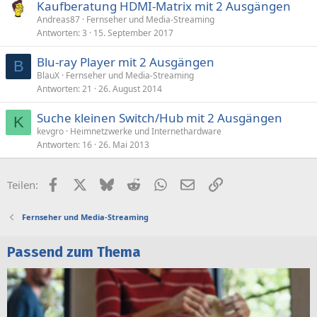
Kaufberatung HDMI-Matrix mit 2 Ausgängen
Andreas87
Fernseher und Media-Streaming
Antworten
3
15. September 2017
Blu-ray Player mit 2 Ausgängen
B
BlauX
Fernseher und Media-Streaming
Antworten
21
26. August 2014
Suche kleinen Switch/Hub mit 2 Ausgängen
K
kevgro
Heimnetzwerke und Internethardware
Antworten
16
26. Mai 2013
Facebook
X (Twitter)
Bluesky
Reddit
WhatsApp
E-Mail
Link
Teilen:
Fernseher und Media-Streaming
Passend zum Thema