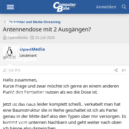
Hauptmenü
Anmelden
Fernseher und Media-Streaming
Ticker
Antennendose mit 2 Ausgängen?
Tests
E
E
OpenMedia
23. Juli 2020
r
r
Downloads
s
s
OpenMedia
t
t
Lieutenant
e
e
Preisvergleich
l
l
l
l
23. Juli 2020
#1
Forum
e
t
r
a
Hallo zusammen,
Aktuelles
m
Kurze Frage und zwar möchte ich gerne an einem anderen
Punkt den Fernseher nutzen als wo die Dose ist.
Empfohlene Inhalte
Neue Beiträge
Jetzt ist das haus leider komplett scheiß.. verkabelt man hat
eine Baumstruktur die in Reihe geschaltet ist ich als Partei
Neueste Aktivitäten
genau in der Mitte darf also den Typen über mir versorgen. Es
kommt vom unternen Nachbarn und geht weiter nach oben
Leserartikel
ich hänge also dazwischen.