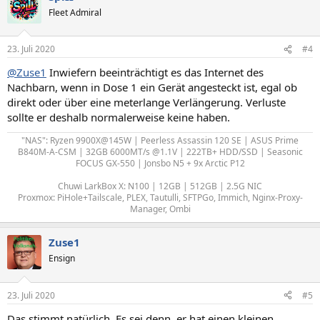
Fleet Admiral
23. Juli 2020
#4
@Zuse1
Inwiefern beeinträchtigt es das Internet des
Nachbarn, wenn in Dose 1 ein Gerät angesteckt ist, egal ob
direkt oder über eine meterlange Verlängerung. Verluste
sollte er deshalb normalerweise keine haben.
"NAS": Ryzen 9900X@145W | Peerless Assassin 120 SE | ASUS Prime
B840M-A-CSM | 32GB 6000MT/s @1.1V | 222TB+ HDD/SSD | Seasonic
FOCUS GX-550 | Jonsbo N5 + 9x Arctic P12
Chuwi LarkBox X: N100 | 12GB | 512GB | 2.5G NIC
Proxmox: PiHole+Tailscale, PLEX, Tautulli, SFTPGo, Immich, Nginx-Proxy-
Manager, Ombi
Zuse1
Ensign
23. Juli 2020
#5
Das stimmt natürlich. Es sei denn, er hat einen kleinen