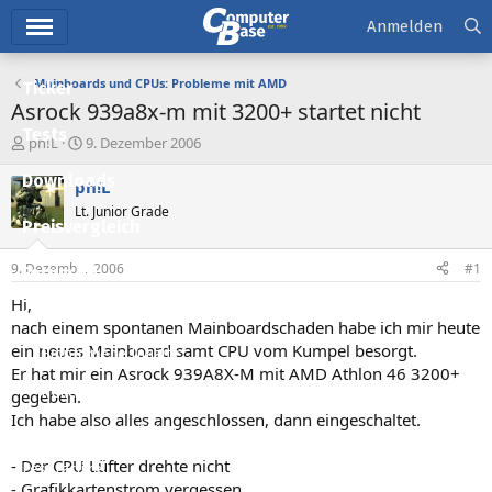
Hauptmenü
Anmelden
Mainboards und CPUs: Probleme mit AMD
Ticker
Asrock 939a8x-m mit 3200+ startet nicht
Tests
E
E
ph!L
9. Dezember 2006
r
r
Downloads
s
s
ph!L
t
t
Lt. Junior Grade
e
e
Preisvergleich
l
l
l
l
9. Dezember 2006
#1
Forum
e
t
r
a
Hi,
Aktuelles
m
nach einem spontanen Mainboardschaden habe ich mir heute
ein neues Mainboard samt CPU vom Kumpel besorgt.
Empfohlene Inhalte
Er hat mir ein Asrock 939A8X-M mit AMD Athlon 46 3200+
Neue Beiträge
gegeben.
Ich habe also alles angeschlossen, dann eingeschaltet.
Neueste Aktivitäten
- Der CPU Lüfter drehte nicht
Leserartikel
- Grafikkartenstrom vergessen