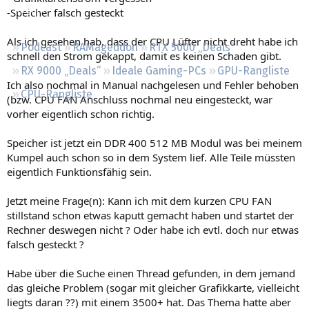
Regeln
-Speicher falsch gesteckt
Als ich gesehen hab, dass der CPU Lüfter nicht dreht habe ich
Podcast
RAMageddon
RTX 5000 „Deals“
schnell den Strom gekappt, damit es keinen Schaden gibt.
RX 9000 „Deals“
Ideale Gaming-PCs
GPU-Rangliste
Ich also nochmal in Manual nachgelesen und Fehler behoben
CPU-Rangliste
(bzw. CPU FAN Anschluss nochmal neu eingesteckt, war
vorher eigentlich schon richtig.
Speicher ist jetzt ein DDR 400 512 MB Modul was bei meinem
Kumpel auch schon so in dem System lief. Alle Teile müssten
eigentlich Funktionsfähig sein.
Jetzt meine Frage(n): Kann ich mit dem kurzen CPU FAN
stillstand schon etwas kaputt gemacht haben und startet der
Rechner deswegen nicht ? Oder habe ich evtl. doch nur etwas
falsch gesteckt ?
Habe über die Suche einen Thread gefunden, in dem jemand
das gleiche Problem (sogar mit gleicher Grafikkarte, vielleicht
liegts daran ??) mit einem 3500+ hat. Das Thema hatte aber