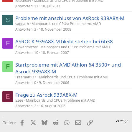
letscho84
Mainboards und CPUs: Probleme mit AMD
Antworten
11
18. Juli 2011
Probleme mit anschluss von AsRock 939A8X-M
S
saggarh
Mainboards und CPUs: Probleme mit AMD
Antworten
3
18. November 2008
ASROCK 939A8X-M bleibt stehen bei 6b38
F
funkentretzer
Mainboards und CPUs: Probleme mit AMD
Antworten
10
10. Februar 2007
Startprobleme mit AMD Athlon 64 3500+ und
F
Asrock 939A8X-M
Freeman137
Mainboards und CPUs: Probleme mit AMD
Antworten
0
9. Dezember 2006
Frage zu Asrock 939A8X-M
E
Ezee
Mainboards und CPUs: Probleme mit AMD
Antworten
2
16. August 2006
Facebook
X (Twitter)
Bluesky
Reddit
WhatsApp
E-Mail
Link
Teilen: