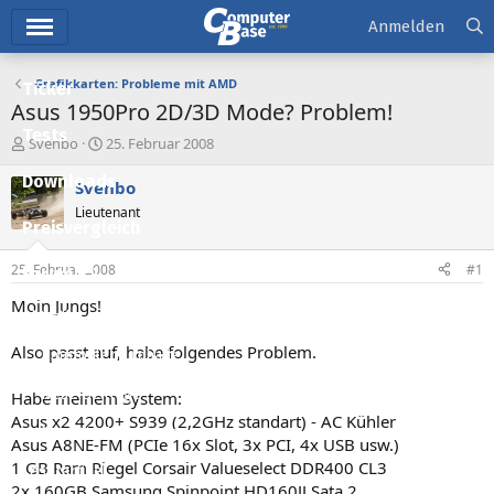
Hauptmenü
Anmelden
Grafikkarten: Probleme mit AMD
Ticker
Asus 1950Pro 2D/3D Mode? Problem!
Tests
E
E
Svenbo
25. Februar 2008
r
r
Downloads
s
s
Svenbo
t
t
Lieutenant
e
e
Preisvergleich
l
l
l
l
25. Februar 2008
#1
Forum
e
t
r
a
Moin Jungs!
Aktuelles
m
Also passt auf, habe folgendes Problem.
Empfohlene Inhalte
Neue Beiträge
Habe meinem System:
Asus x2 4200+ S939 (2,2GHz standart) - AC Kühler
Neueste Aktivitäten
Asus A8NE-FM (PCIe 16x Slot, 3x PCI, 4x USB usw.)
1 GB Ram Riegel Corsair Valueselect DDR400 CL3
Leserartikel
2x 160GB Samsung Spinpoint HD160JJ Sata 2