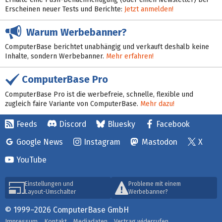
Erscheinen neuer Tests und Berichte:
Jetzt anmelden!
Warum Werbebanner?
ComputerBase berichtet unabhängig und verkauft deshalb keine
Inhalte, sondern Werbebanner.
Mehr erfahren!
ComputerBase Pro
ComputerBase Pro ist die werbefreie, schnelle, flexible und
zugleich faire Variante von ComputerBase.
Mehr dazu!
Feeds
Discord
Bluesky
Facebook
Google News
Instagram
Mastodon
X
YouTube
Einstellungen und
Probleme mit einem
Layout-Umschalter
Werbebanner?
© 1999–2026 ComputerBase GmbH
Impressum
Kontakt
Mediadaten
Vertrag widerrufen