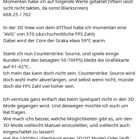
Momentan habe ich auf folgende Werte getaktet (VRam lässt
sicht nicht takten, da sonst Blackscreen)
668.25 / 702
In der 3D View von dem ATITool habe ich momentan eine
"AVG" von 370 (durchschnittliche FPS Zahl)
Dabei wird der Core der Graka etwa 59°C warm.
Starte ich nun Counterstrike: Source, und spiele einige
Runden (mit den besagten 50-70FPS) bleibt die Grafikkarte
auf 41-42°C..
Ich mein das kann doch nicht sein. Counterstrike: Source wird
doch wohl mehr abverlangen, und selbst wenn nicht, müsste
doch die FPS Zahl viel höher sein.
Ich vermute ganz einfach das beim Spielspart nicht in den 3D
Mode gegangen wird. Und deswegen möchte ich euch um
Rat fragen.
Wie mach ichs besser, welche Möglichkeiten gibt es, um den
3D Mode vielleicht Manuel einzustellen, und vielleicht auch
eingeschaltet zu lassen?
Hat die 1950Pro überhaupt einen 2D/3D Mode? Oder läuft