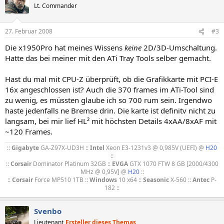
Lt. Commander
27. Februar 2008
#3
Die x1950Pro hat meines Wissens
keine
2D/3D-Umschaltung.
Hatte das bei meiner mit den ATi Tray Tools selber gemacht.
Hast du mal mit CPU-Z überprüft, ob die Grafikkarte mit PCI-E
16x angeschlossen ist? Auch die 370 frames im ATi-Tool sind
zu wenig, es müssten glaube ich so 700 rum sein. Irgendwo
haste jedenfalls ne Bremse drin. Die karte ist definitv nicht zu
langsam, bei mir lief HL² mit höchsten Details 4xAA/8xAF mit
~120 Frames.
::
Gigabyte
GA-Z97X-UD3H ::
Intel
Xeon E3-1231v3 @ 0,985V (UEFI) @
H20
::
::
Corsair
Dominator Platinum 32GB ::
EVGA
GTX 1070 FTW 8 GB [2000/4300
MHz @ 0,95V] @
H20
::
::
Corsair
Force MP510 1TB ::
Windows
10 x64 ::
Seasonic
X-560 ::
Antec
P-
182 ::​
Svenbo
Lieutenant
Ersteller dieses Themas