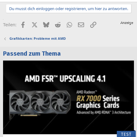
Du musst dich einloggen oder registrieren, um hier zu antworten.
Facebook
X (Twitter)
Bluesky
Reddit
WhatsApp
E-Mail
Link
Teilen:
Grafikkarten: Probleme mit AMD
Passend zum Thema
TEST