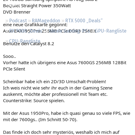
Regeln
BeQuiet Straight Power 350Watt
DVD Brenner
Podcast
RAMageddon
RTX 5000 „Deals“
eine neue Grafikkarte gegönnt:
Asus EAX1950Pro 256MB PCIe DDR3 256Bit
RX 9000 „Deals“
Ideale Gaming-PCs
GPU-Rangliste
CPU-Rangliste
Benutze den Catalyst 8.2
Sooo..
Vorher hatte ich übrigens eine Asus 7600GS 256MB 128Bit
PCIe Silent
Scheinbar habe ich ein 2D/3D Umschalt-Problem!
Ich weis nicht wie sehr ihr euch in der Gaming Szene
auskennt, möchte aber professionell mit Team etc.
Counterstrike: Source spielen.
Mit der Asus 1950Pro, habe ich quasi genau so viele FPS, wie
mit der 7600gs.. (Im Schnitt 50-70).
Das finde ich doch sehr mysteriös, weshalb ich mich auf