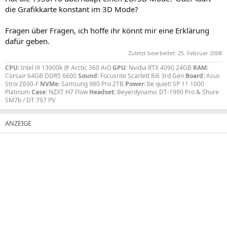
die Grafikkarte konstant im 3D Mode?
Fragen über Fragen, ich hoffe ihr könnt mir eine Erklärung
dafür geben.
Zuletzt bearbeitet:
25. Februar 2008
CPU:
Intel i9 13900k @ Arctic 360 AiO
GPU:
Nvidia RTX 4090 24GB
RAM:
Corsair 64GB DDR5 6600
Sound:
Focusrite Scarlett 8i6 3rd Gen
Board:
Asus
Strix Z690-F
NVMe:
Samsung 980 Pro 2TB
Power:
be quiet! SP 11 1000
Platinum
Case:
NZXT H7 Flow
Headset:
Beyerdynamic DT-1990 Pro & Shure
SM7b / DT 797 PV