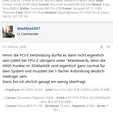
CPU:
Intel i9 13900k @ Arctic 360 AiO
GPU:
Nvidia RTX 4090 24GB
RAM:
Corsair 64GB DDR5 6600
Sound:
Focusrite Scarlett 8i6 3rd Gen
Board:
Asus
Strix Z690-F
NVMe:
Samsung 980 Pro 2TB
Power:
be quiet! SP 11 1000
Platinum
Case:
NZXT H7 Flow
Headset:
Beyerdynamic DT-1990 Pro & Shure
SM7b / DT 797 PV
MadMax007
Lt. Commander
27. Februar 2008
#5
Hmm die PCI-E Verbindung dürfte es dann nicht eigentlich
sein (steht bei CPU-Z übrigens unter "Mainboard), denn die
4900 Punkte im 3DMark06 sind eigentlich ganz normal für
dein System und müssten bei 1-facher Anbindung deutlich
niedriger sein.
Dann bin ich ehrlich gesagt ein wenig überfragt.
::
Gigabyte
GA-Z97X-UD3H ::
Intel
Xeon E3-1231v3 @ 0,985V (UEFI) @
H20
::
::
Corsair
Dominator Platinum 32GB ::
EVGA
GTX 1070 FTW 8 GB [2000/4300
MHz @ 0,95V] @
H20
::
::
Corsair
Force MP510 1TB ::
Windows
10 x64 ::
Seasonic
X-560 ::
Antec
P-
182 ::​