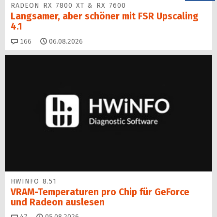
RADEON RX 7800 XT & RX 7600
Langsamer, aber schöner mit FSR Upscaling
4.1
Kommentare
166
06.08.2026
HWINFO 8.51
VRAM-Temperaturen pro Chip für GeForce
und Radeon auslesen
Kommentare
47
05.08.2026