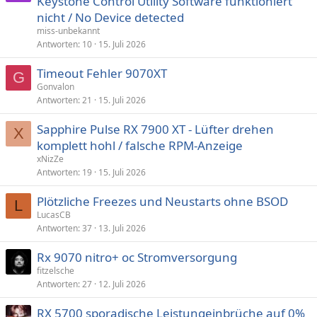
Keystone Control Utility Software funktioniert
nicht / No Device detected
miss-unbekannt
Antworten
10
15. Juli 2026
Timeout Fehler 9070XT
G
Gonvalon
Antworten
21
15. Juli 2026
Sapphire Pulse RX 7900 XT - Lüfter drehen
X
komplett hohl / falsche RPM-Anzeige
xNizZe
Antworten
19
15. Juli 2026
Plötzliche Freezes und Neustarts ohne BSOD
L
LucasCB
Antworten
37
13. Juli 2026
Rx 9070 nitro+ oc Stromversorgung
fitzelsche
Antworten
27
12. Juli 2026
RX 5700 sporadische Leistungeinbrüche auf 0%