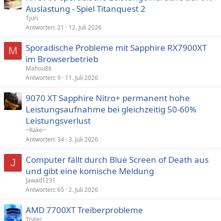
Auslastung - Spiel Titanquest 2
Tjuri
Antworten
21
12. Juli 2026
Sporadische Probleme mit Sapphire RX7900XT
M
im Browserbetrieb
Mahou86
Antworten
9
11. Juli 2026
9070 XT Sapphire Nitro+ permanent hohe
Leistungsaufnahme bei gleichzeitig 50-60%
Leistungsverlust
~Rake~
Antworten
34
3. Juli 2026
Computer fällt durch Blue Screen of Death aus
J
und gibt eine komische Meldung
Jawad1231
Antworten
65
2. Juli 2026
AMD 7700XT Treiberprobleme
Trytec