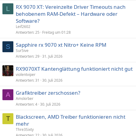
RX 9070 XT: Vereinzelte Driver Timeouts nach
L
behobenem RAM-Defekt – Hardware oder
Software?
Leif2602
Antworten
25
Freitag um 01:28
Sapphire rx 9070 xt Nitro+ Keine RPM
S
Sur5ive
Antworten
29
31. Juli 2026
RX9070XT Kantenglättung funktioniert nicht gut
violentviper
Antworten
31
30. Juli 2026
Grafiktreiber zerschossen?
A
Amskirber
Antworten
4
30. Juli 2026
Blackscreen, AMD Treiber funktionieren nicht
T
mehr
Thre3Sixty
Antworten
22
30. Juli 2026