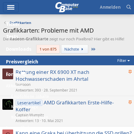
Hauptmenü
Anmelden
Grafikkarten
Ticker
Grafikkarten: Probleme mit AMD
Tests
Die
Radeon-Grafikkarte
zeigt nur noch Pixelbrei? Hier gibt es Hilfe!
Letzte
Downloads
1 von 875
Nächste
Filter
Preisvergleich
Rettung einer RX 6900 XT nach
L
Forum
n
Hochwasserschaden im Ahrtal
g
laurooon
Aktuelles
e
Antworten
393
28. September 2021
p
Empfohlene Inhalte
AMD Grafikkarten Erste-Hilfe-
i
Leserartikel
Neue Beiträge
n
Koffer
n
g
n
Captain Mumpitz
Neueste Aktivitäten
e
Antworten
13
10. Mai 2021
t
p
Leserartikel
Kann eine Graka bei überhitzung die SSD grillen?
i