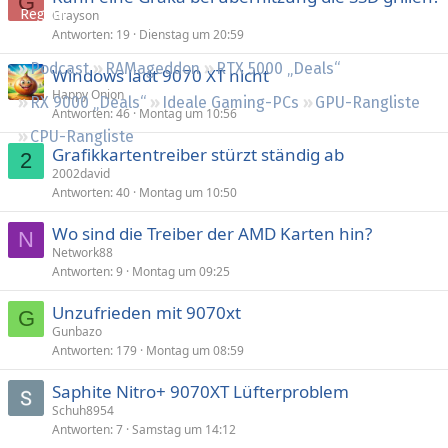
G
Regeln
Grayson
n
Antworten
19
Dienstag um 20:59
n
t
Podcast
RAMageddon
RTX 5000 „Deals“
Windows lädt 9070 XT nicht
Happy Onion
RX 9000 „Deals“
Ideale Gaming-PCs
GPU-Rangliste
Antworten
46
Montag um 10:56
CPU-Rangliste
Grafikkartentreiber stürzt ständig ab
2
2002david
Antworten
40
Montag um 10:50
Wo sind die Treiber der AMD Karten hin?
N
Network88
Antworten
9
Montag um 09:25
Unzufrieden mit 9070xt
G
Gunbazo
Antworten
179
Montag um 08:59
Saphite Nitro+ 9070XT Lüfterproblem
Schuh8954
Antworten
7
Samstag um 14:12