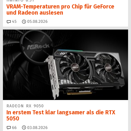
HWINFO 8.51
VRAM-Temperaturen pro Chip für GeForce
und Radeon auslesen
Kommentare
45
05.08.2026
RADEON RX 9050
In erstem Test klar langsamer als die RTX
5050
Kommentare
66
03.08.2026