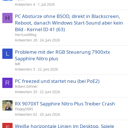
Antworten
4
1. Juli 2026
PC Abstürze ohne BSOD, direkt in Blackscreen,
H
Reboot, danach Windows Start-Sound aber kein
Bild - Kernel ID 41 (63)
HerrLootWeg
Antworten
28
24. Juni 2026
Probleme mit der RGB Steuerung 7900xtx
L
Sapphire Nitro plus
lwlt
Antworten
5
22. Juni 2026
PC freezed und startet neu (bei PoE2)
R
Robert Zehner
Antworten
20
22. Juni 2026
RX 9070XT Sapphire Nitro Plus Treiber Crash
Floppy5885
Antworten
62
20. Juni 2026
Weiße horizontale Linien im Desktop, Spiele
F