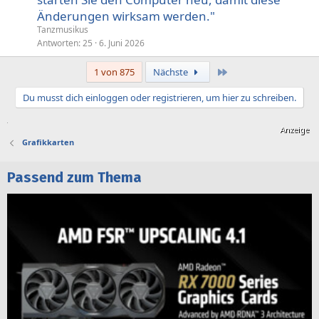
Änderungen wirksam werden."
Tanzmusikus
Antworten
25
6. Juni 2026
Letzte
1 von 875
Nächste
Du musst dich einloggen oder registrieren, um hier zu schreiben.
Grafikkarten
Passend zum Thema