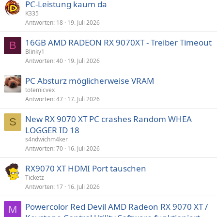
PC-Leistung kaum da
K335
Antworten
18
19. Juli 2026
16GB AMD RADEON RX 9070XT - Treiber Timeout
B
Blinky1
Antworten
40
19. Juli 2026
PC Absturz möglicherweise VRAM
totemicvex
Antworten
47
17. Juli 2026
New RX 9070 XT PC crashes Random WHEA
S
LOGGER ID 18
s4ndwichm4ker
Antworten
70
16. Juli 2026
RX9070 XT HDMI Port tauschen
Ticketz
Antworten
17
16. Juli 2026
Powercolor Red Devil AMD Radeon RX 9070 XT /
M