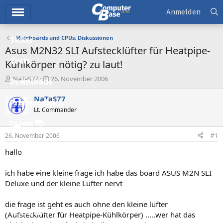
Hauptmenü
Anmelden
Mainboards und CPUs: Diskussionen
Ticker
Asus M2N32 SLI Aufstecklüfter für Heatpipe-
Tests
Kühlkörper nötig? zu laut!
E
E
NaTaS77
26. November 2006
Downloads
r
r
s
s
NaTaS77
Preisvergleich
t
t
Lt. Commander
e
e
l
l
Forum
l
l
26. November 2006
#1
e
t
Aktuelles
r
a
hallo
m
Empfohlene Inhalte
ich habe eine kleine frage ich habe das board ASUS M2N SLI
Neue Beiträge
Deluxe und der kleine Lüfter nervt
Neueste Aktivitäten
die frage ist geht es auch ohne den kleine lüfter
Leserartikel
(Aufstecklüfter für Heatpipe-Kühlkörper) .....wer hat das