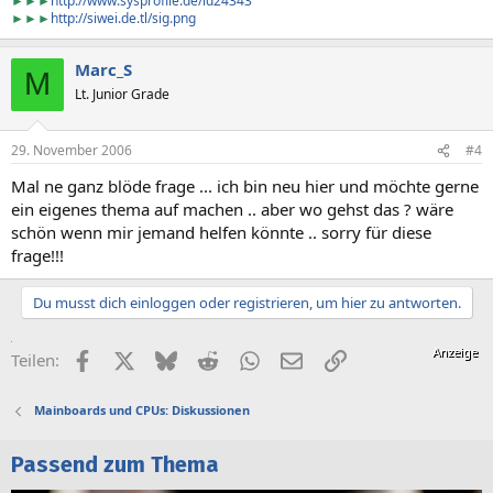
►►►
http://www.sysprofile.de/id24343
►►►
http://siwei.de.tl/sig.png
Marc_S
M
Lt. Junior Grade
29. November 2006
#4
Mal ne ganz blöde frage ... ich bin neu hier und möchte gerne
ein eigenes thema auf machen .. aber wo gehst das ? wäre
schön wenn mir jemand helfen könnte .. sorry für diese
frage!!!
Du musst dich einloggen oder registrieren, um hier zu antworten.
Facebook
X (Twitter)
Bluesky
Reddit
WhatsApp
E-Mail
Link
Teilen:
Mainboards und CPUs: Diskussionen
Passend zum Thema