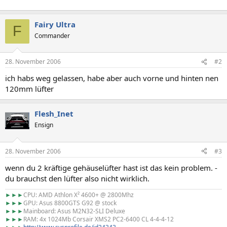
Fairy Ultra
F
Commander
28. November 2006
#2
ich habs weg gelassen, habe aber auch vorne und hinten nen
120mm lüfter
Flesh_Inet
Ensign
28. November 2006
#3
wenn du 2 kräftige gehäuselüfter hast ist das kein problem. -
du brauchst den lüfter also nicht wirklich.
►►►
CPU: AMD Athlon X² 4600+ @ 2800Mhz
►►►
GPU: Asus 8800GTS G92 @ stock
►►►
Mainboard: Asus M2N32-SLI Deluxe
►►►
RAM: 4x 1024Mb Corsair XMS2 PC2-6400 CL 4-4-4-12