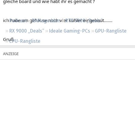
gleiche board und wie habt ihr es gemacht ?
Regeln
ich habe am gehäuse noch vier kühler eingebaut.......
Podcast
RAMageddon
RTX 5000 „Deals“
RX 9000 „Deals“
Ideale Gaming-PCs
GPU-Rangliste
Gruß
CPU-Rangliste