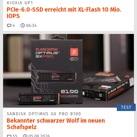
KIOXIA GP1
PCIe-6.0-SSD erreicht mit XL-Flash 10 Mio.
IOPS
Kommentare
4
06:34
TEST
SANDISK OPTIMUS GX PRO 8100
Bekannter schwarzer Wolf im neuen
Schafspelz
Kommentare
55
05.08.2026