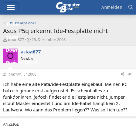
Hauptmenü
Anmelden
Massenspeicher
Ticker
Asus P5q erkennt Ide-Festplatte nicht
Tests
E
E
orion877
25. Dezember 2008
r
r
Downloads
s
s
orion877
O
t
t
Newbie
e
e
Preisvergleich
l
l
l
l
25. Dezember 2008
#1
Forum
e
t
r
a
Ich habe eine alte Pata/ide-Festplatte eingebaut. Meinen PC
Aktuelles
m
hab ich gerade erst aufgerüstet. Es scheint alles zu
funktionieren, jedoch findet er die Festplatte nicht. Jumper
Empfohlene Inhalte
istauf Master eingestellt und am Ide-Kabel hängt kein 2.
Neue Beiträge
Laufwerk. Wo kann das Problem liegen?? Was soll ich tun??
Neueste Aktivitäten
Leserartikel