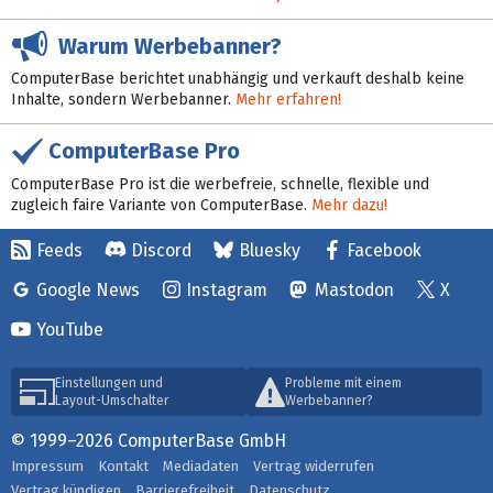
Warum Werbebanner?
ComputerBase berichtet unabhängig und verkauft deshalb keine
Inhalte, sondern Werbebanner.
Mehr erfahren!
ComputerBase Pro
ComputerBase Pro ist die werbefreie, schnelle, flexible und
zugleich faire Variante von ComputerBase.
Mehr dazu!
Feeds
Discord
Bluesky
Facebook
Google News
Instagram
Mastodon
X
YouTube
Einstellungen und
Probleme mit einem
Layout-Umschalter
Werbebanner?
© 1999–2026 ComputerBase GmbH
Impressum
Kontakt
Mediadaten
Vertrag widerrufen
Vertrag kündigen
Barrierefreiheit
Datenschutz