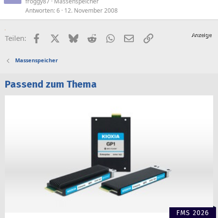
froggy87
Massenspeicher
Antworten
6
12. November 2008
Facebook
X (Twitter)
Bluesky
Reddit
WhatsApp
E-Mail
Link
Teilen:
Massenspeicher
Passend zum Thema
FMS 2026