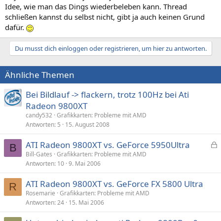
Idee, wie man das Dings wiederbeleben kann. Thread
schließen kannst du selbst nicht, gibt ja auch keinen Grund
dafür.
Du musst dich einloggen oder registrieren, um hier zu antworten.
Ähnliche Themen
Bei Bildlauf -> flackern, trotz 100Hz bei Ati
Radeon 9800XT
candy532
Grafikkarten: Probleme mit AMD
Antworten
5
15. August 2008
ATI Radeon 9800XT vs. GeForce 5950Ultra
B
e
Bill-Gates
Grafikkarten: Probleme mit AMD
Antworten
10
9. Mai 2006
s
p
ATI Radeon 9800XT vs. GeForce FX 5800 Ultra
e
R
Rosemarie
Grafikkarten: Probleme mit AMD
r
Antworten
24
15. Mai 2006
r
t