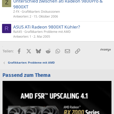
Unterschied zwischen ati Radeon 9800Pro &
Z
9800XT
Z-FX
Grafikkarten: Diskussionen
Antworten
2
15. Oktober 2006
ASUS ATi Radeon 9800XT Kühler?
R
RaX45
Grafikkarten: Probleme mit AMD
Antworten
1
2. Mai 2005
Facebook
X (Twitter)
Bluesky
Reddit
WhatsApp
E-Mail
Link
Teilen:
Grafikkarten: Probleme mit AMD
Passend zum Thema