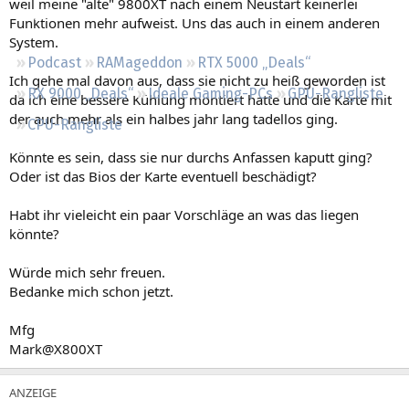
weil meine "alte" 9800XT nach einem Neustart keinerlei
Regeln
Funktionen mehr aufweist. Uns das auch in einem anderen
System.
Podcast
RAMageddon
RTX 5000 „Deals“
Ich gehe mal davon aus, dass sie nicht zu heiß geworden ist
RX 9000 „Deals“
Ideale Gaming-PCs
GPU-Rangliste
da ich eine bessere Kühlung montiert hatte und die Karte mit
der auch mehr als ein halbes jahr lang tadellos ging.
CPU-Rangliste
Könnte es sein, dass sie nur durchs Anfassen kaputt ging?
Oder ist das Bios der Karte eventuell beschädigt?
Habt ihr vieleicht ein paar Vorschläge an was das liegen
könnte?
Würde mich sehr freuen.
Bedanke mich schon jetzt.
Mfg
Mark@X800XT