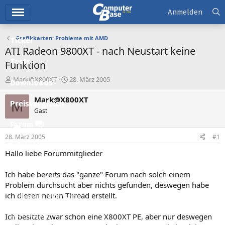
Hauptmenü
Anmelden
Grafikkarten: Probleme mit AMD
Ticker
ATI Radeon 9800XT - nach Neustart keine
Tests
Funktion
E
E
Mark@X800XT
28. März 2005
Downloads
r
r
s
s
Mark@X800XT
M
Preisvergleich
t
t
Gast
e
e
l
l
Forum
l
l
28. März 2005
#1
e
t
Aktuelles
r
a
Hallo liebe Forummitglieder
m
Empfohlene Inhalte
Ich habe bereits das "ganze" Forum nach solch einem
Neue Beiträge
Problem durchsucht aber nichts gefunden, deswegen habe
ich diesen neuen Thread erstellt.
Neueste Aktivitäten
Leserartikel
Ich besitzte zwar schon eine X800XT PE, aber nur deswegen