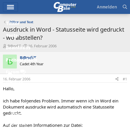
Hauptmenü
Anmelden
Office und Text
Ticker
Ausdruck in Word - Statusseite wird gedruckt
Tests
- wo abstellen?
E
E
B@ndiT
16. Februar 2006
Downloads
r
r
s
s
B@ndiT
B
Preisvergleich
t
t
Cadet 4th Year
e
e
l
l
Forum
l
l
16. Februar 2006
#1
e
t
Aktuelles
r
a
Hallo,
m
Empfohlene Inhalte
ich habe folgendes Problem. Immer wenn ich in Word ein
Neue Beiträge
Dokument ausdrucke wird automatisch eine Statusseite
gedruckt.
Neueste Aktivitäten
Leserartikel
Auf der stehen Informationen zur Datei: