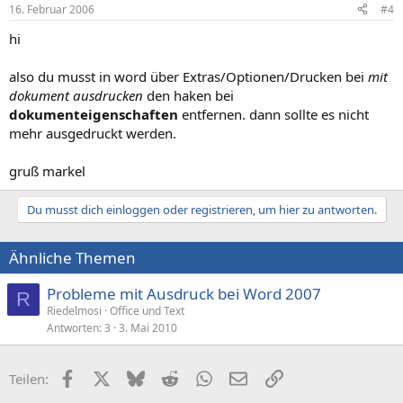
16. Februar 2006
#4
hi
also du musst in word über Extras/Optionen/Drucken bei
mit
dokument ausdrucken
den haken bei
dokumenteigenschaften
entfernen. dann sollte es nicht
mehr ausgedruckt werden.
gruß markel
Du musst dich einloggen oder registrieren, um hier zu antworten.
Ähnliche Themen
Probleme mit Ausdruck bei Word 2007
R
Riedelmosi
Office und Text
Antworten
3
3. Mai 2010
Facebook
X (Twitter)
Bluesky
Reddit
WhatsApp
E-Mail
Link
Teilen: