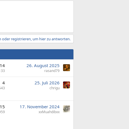
 oder registrieren, um hier zu antworten.
14
26. August 2025
133
rasand79
4
25. Juli 2026
543
chrigu
15
17. November 2024
959
xxMuahdibxx