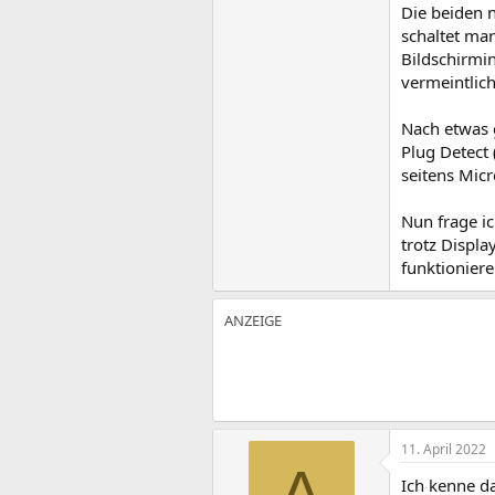
Die beiden n
schaltet man
Bildschirmin
vermeintlic
Nach etwas g
Plug Detect
seitens Micr
Nun frage i
trotz Displa
funktionier
11. April 2022
A
Ich kenne d