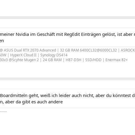
meiner Nvidia im Geschäft mit RegEdit Einträgen gelöst, ist aber
en
 @ ASUS Dual RTX 2070 Advanced | 32 GB RAM 6400CL32@6000CL32 | ASROCK
0W | HyperX Cloud II | Synology DS414
230v3 @Scyhte Mugen 2 | 24 GB RAM | H87-D3H | SSD/HDD | Enermax 82+
Boardmitteln geht, weiß ich leider auch nicht, aber du könntest d
n, aber da gibt es auch andere
------