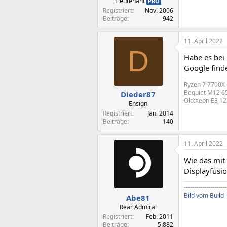
Lieutenant
PRO
Registriert
Nov. 2006
Beiträge
942
11. April 2022
D
Habe es bei 
Google find
Ryzen 7 7700X
Bequiet M12 65
Dieder87
Old:Xeon E3 1
Ensign
Registriert
Jan. 2014
Beiträge
140
11. April 2022
Wie das mit 
Displayfusio
---------------------
Bild vom Build
Abe81
Rear Admiral
Registriert
Feb. 2011
Beiträge
5.882