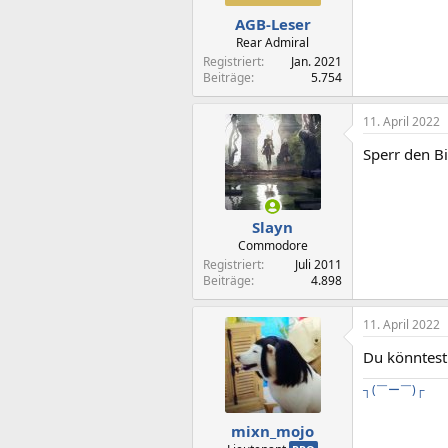
AGB-Leser
Rear Admiral
Registriert
Jan. 2021
Beiträge
5.754
11. April 2022
Sperr den B
Slayn
Commodore
Registriert
Juli 2011
Beiträge
4.898
11. April 2022
Du könntest
┐(￣ー￣)
┌
mixn_mojo