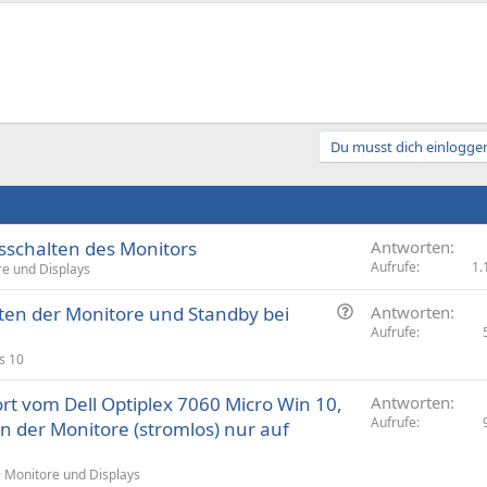
Du musst dich einloggen
sschalten des Monitors
Antworten
Aufrufe
1.
e und Displays
F
ten der Monitore und Standby bei
Antworten
r
Aufrufe
a
s 10
g
rt vom Dell Optiplex 7060 Micro Win 10,
e
Antworten
Aufrufe
n der Monitore (stromlos) nur auf
Monitore und Displays