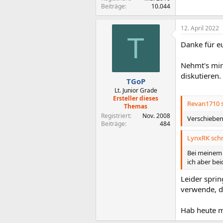
Beiträge
10.044
12. April 2022
T
Danke für e
Nehmt's mir 
diskutieren.
TGoP
Lt. Junior Grade
Ersteller dieses
Revan1710 s
Themas
Registriert
Nov. 2008
Verschieben 
Beiträge
484
LynxRK schr
Bei meinem 
ich aber bei
Leider sprin
verwende, di
Hab heute ma