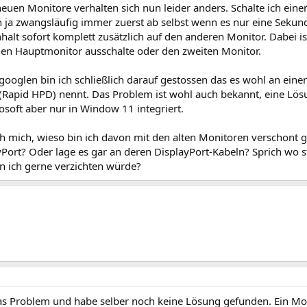
euen Monitore verhalten sich nun leider anders. Schalte ich ein
 ja zwangsläufig immer zuerst ab selbst wenn es nur eine Sekunde
halt sofort komplett zusätzlich auf den anderen Monitor. Dabei is
hen Hauptmonitor ausschalte oder den zweiten Monitor.
ooglen bin ich schließlich darauf gestossen das es wohl an einem
 (Rapid HPD) nennt. Das Problem ist wohl auch bekannt, eine Lös
osoft aber nur in Window 11 integriert.
ch mich, wieso bin ich davon mit den alten Monitoren verschont 
yPort? Oder lage es gar an deren DisplayPort-Kabeln? Sprich wo s
en ich gerne verzichten würde?
as Problem und habe selber noch keine Lösung gefunden. Ein Mon