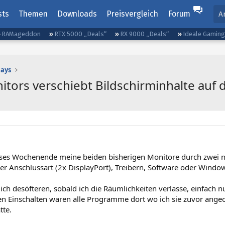
sts
Themen
Downloads
Preisvergleich
Forum
A
RAMageddon
RTX 5000 „Deals“
RX 9000 „Deals“
Ideale Gamin
lays
itors verschiebt Bildschirminhalte auf
eses Wochenende meine beiden bisherigen Monitore durch zwei ne
er Anschlussart (2x DisplayPort), Treibern, Software oder Window
ich desöfteren, sobald ich die Räumlichkeiten verlasse, einfach 
 Einschalten waren alle Programme dort wo ich sie zuvor angeord
tte.