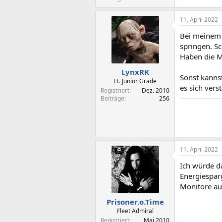
11. April 2022
Bei meinem 
springen. Sc
Haben die M
LynxRK
Sonst kanns
Lt. Junior Grade
es sich vers
Registriert
Dez. 2010
Beiträge
256
11. April 2022
Ich würde d
Energiespar
Monitore au
Prisoner.o.Time
Fleet Admiral
Registriert
Mai 2010