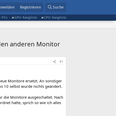
nmelden
Registrieren
Suche
g-PCs
GPU-Rangliste
CPU-Rangliste
 den anderen Monitor
#1
ue Monitore ersetzt. An sonstiger
s 10 selbst wurde nichts geändert.
nur die Monitore ausgeschaltet. Nach
net hatte, sprich so wie ich alles