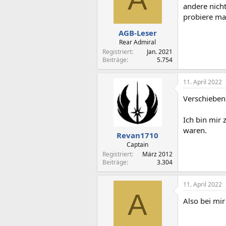
andere nicht
probiere ma
AGB-Leser
Rear Admiral
Registriert
Jan. 2021
Beiträge
5.754
11. April 2022
Verschieben 
Ich bin mir 
waren.
Revan1710
Captain
Registriert
März 2012
Beiträge
3.304
11. April 2022
A
Also bei mir