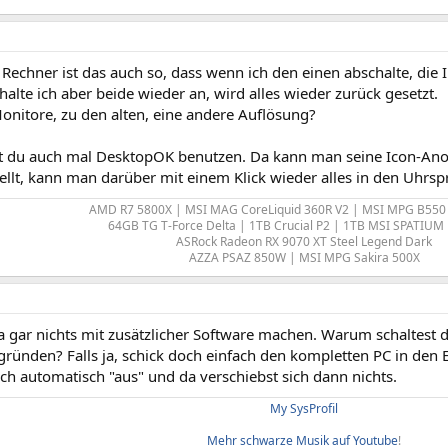
Rechner ist das auch so, dass wenn ich den einen abschalte, die 
halte ich aber beide wieder an, wird alles wieder zurück gesetzt.
onitore, zu den alten, eine andere Auflösung?
t du auch mal DesktopOK benutzen. Da kann man seine Icon-An
tellt, kann man darüber mit einem Klick wieder alles in den Uhrs
AMD R7 5800X | MSI MAG CoreLiquid 360R V2 | MSI MPG B550
64GB TG T-Force Delta | 1TB Crucial P2 | 1TB MSI SPATIUM
ASRock Radeon RX 9070 XT Steel Legend Dark
AZZA PSAZ 850W | MSI MPG Sakira 500X​
a gar nichts mit zusätzlicher Software machen. Warum schaltest 
gründen? Falls ja, schick doch einfach den kompletten PC in de
ch automatisch "aus" und da verschiebst sich dann nichts.
My SysProfil
Mehr schwarze Musik auf Youtube
!​