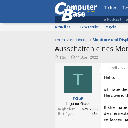
Ticker
Te
Podcast
Aktuelles
Leserartikel
Regeln
Foren
Peripherie
Monitore und Disp
Ausschalten eines Mon
E
E
TGoP
11. April 2022
r
r
s
s
11. April 2022
t
t
T
Hallo,
e
e
l
l
l
l
ich habe di
e
t
Hardware, d
TGoP
r
a
m
Lt. Junior Grade
Bisher habe 
Registriert
Nov. 2008
dem erneuten
Beiträge
484
verlassen ha