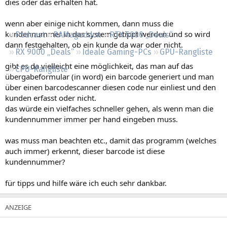
dies oder das erhalten hat.
Regeln
wenn aber einige nicht kommen, dann muss die
kundennummer in das system getippt werden und so wird
Podcast
RAMageddon
RTX 5000 „Deals“
dann festgehalten, ob ein kunde da war oder nicht.
RX 9000 „Deals“
Ideale Gaming-PCs
GPU-Rangliste
gibt es da vielleicht eine möglichkeit, das man auf das
CPU-Rangliste
übergabeformular (in word) ein barcode generiert und man
über einen barcodescanner diesen code nur einliest und den
kunden erfasst oder nicht.
das würde ein vielfaches schneller gehen, als wenn man die
kundennummer immer per hand eingeben muss.
was muss man beachten etc., damit das programm (welches
auch immer) erkennt, dieser barcode ist diese
kundennummer?
für tipps und hilfe wäre ich euch sehr dankbar.