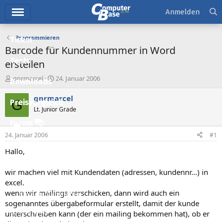
Hauptmenü
Anmelden
Programmieren
Ticker
Barcode für Kundennummer in Word
Tests
erstellen
E
E
gnrmarcel
24. Januar 2006
Downloads
r
r
s
s
gnrmarcel
G
Preisvergleich
t
t
Lt. Junior Grade
e
e
l
l
Forum
l
l
24. Januar 2006
#1
e
t
Aktuelles
r
a
Hallo,
m
Empfohlene Inhalte
wir machen viel mit Kundendaten (adressen, kundennr...) in
Neue Beiträge
excel.
wenn wir mailings verschicken, dann wird auch ein
Neueste Aktivitäten
sogenanntes übergabeformular erstellt, damit der kunde
Leserartikel
unterschreiben kann (der ein mailing bekommen hat), ob er