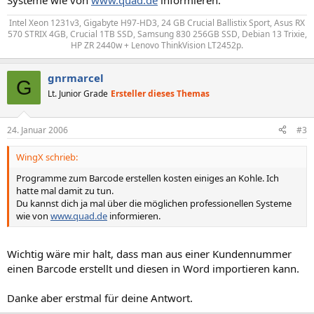
Systeme wie von
www.quad.de
informieren.
Intel Xeon 1231v3, Gigabyte H97-HD3, 24 GB Crucial Ballistix Sport, Asus RX
570 STRIX 4GB, Crucial 1TB SSD, Samsung 830 256GB SSD, Debian 13 Trixie,
HP ZR 2440w + Lenovo ThinkVision LT2452p.​
gnrmarcel
G
Lt. Junior Grade
Ersteller dieses Themas
24. Januar 2006
#3
WingX schrieb:
Programme zum Barcode erstellen kosten einiges an Kohle. Ich
hatte mal damit zu tun.
Du kannst dich ja mal über die möglichen professionellen Systeme
wie von
www.quad.de
informieren.
Wichtig wäre mir halt, dass man aus einer Kundennummer
einen Barcode erstellt und diesen in Word importieren kann.
Danke aber erstmal für deine Antwort.