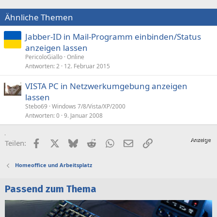
Ähnliche Themen
Jabber-ID in Mail-Programm einbinden/Status
anzeigen lassen
PericoloGiallo
Online
Antworten
2
12. Februar 2015
VISTA PC in Netzwerkumgebung anzeigen
lassen
Stebo69
Windows 7/8/Vista/XP/2000
Antworten
0
9. Januar 2008
Facebook
X (Twitter)
Bluesky
Reddit
WhatsApp
E-Mail
Link
Teilen:
Homeoffice und Arbeitsplatz
Passend zum Thema