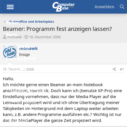
Hauptmenü
Anmelden
Homeoffice und Arbeitsplatz
Ticker
Beamer: Programm fest anzeigen lassen?
Tests
E
E
m0hawk
18. Dezember 2006
r
r
Downloads
s
s
m0hawk
t
t
Ensign
e
e
Preisvergleich
l
l
l
l
18. Dezember 2006
#1
Forum
e
t
r
a
Hallo.
Aktuelles
m
Ich möchte gerne einen Beamer an mein Notebook
anschliessen, soweit ok. Doch kann ich (benutze XP-Pro) eine
Empfohlene Inhalte
Einstellung vornehmen, dass nur der Media Player auf die
Neue Beiträge
Leinwand projeziert wird und ich ohne Übertragung meiner
Tätigkeiten im Hintergrund mit dem Laptop weiter arbeiten
Neueste Aktivitäten
kann, z.B. andere Programme ausführen etc.? Wichtig ist nur
das der MediaPlayer die ganze Zeit projeziert wird.
Leserartikel