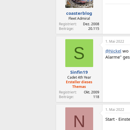
coasterblog
Fleet Admiral
Registriert
Dez. 2008
Beiträge
20.115
1. Mai 2022
S
@Nickel
wo g
Alarme" gesc
Sinfin19
Cadet 4th Year
Ersteller dieses
Themas
Registriert
Okt. 2009
Beiträge
118
1. Mai 2022
N
Start - Eins