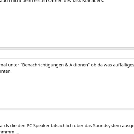
auch nicht beim ersten Öffnen des Task Managers.
mal unter "Benachrichtigungen & Aktionen" ob da was auffälliges
unten.
Boards die den PC Speaker tatsächlich über das Soundsystem ausg
 hmmm....