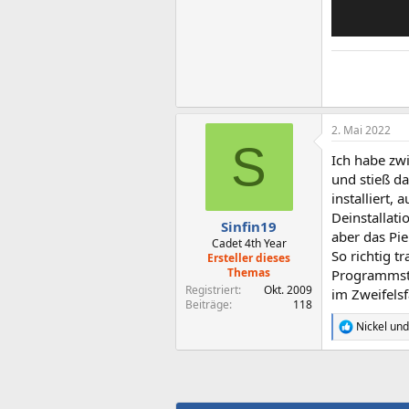
2. Mai 2022
S
Ich habe zw
und stieß d
installiert,
Deinstallat
Sinfin19
aber das Pie
Cadet 4th Year
So richtig t
Ersteller dieses
Themas
Programmsta
Registriert
Okt. 2009
im Zweifels
Beiträge
118
Nickel
un
R
e
a
k
t
i