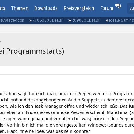
sts
Themen
Downloads
Preisvergleich
Forum
A
RAMageddon
RTX 5000 „Deals“
RX 9000 „Deals“
Ideale Gamin
bei Programmstarts)
e schon sagt, höre ich manchmal ein Piepen wenn ich Programm
sucht, anhand des angehangenen Audio-Snippets zu demonstrieren. 
pen, wie ich den Task Manager öffne und wieder schließe. Das fun
 bis eben am Ende dieses ominöse Piepen erscheint. Manchmal (ab
cht sagen wann genau und vor allem bei was) höre ich den Piep au
der. Vorhin bin ich mal die voreingestellten Windows-Sounds dur
n. Habt ihr eine Idee, was das sein könnte?