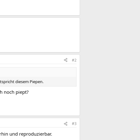
#2
spricht diesem Piepen.
ch noch piept?
#3
rhin und reproduzierbar.