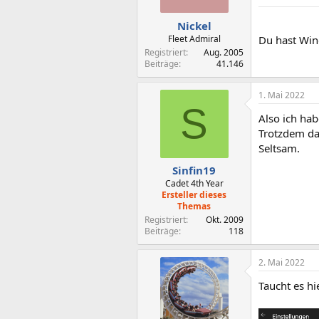
Nickel
Fleet Admiral
Du hast Wind
Registriert
Aug. 2005
Beiträge
41.146
1. Mai 2022
S
Also ich hab
Trotzdem das
Seltsam.
Sinfin19
Cadet 4th Year
Ersteller dieses
Themas
Registriert
Okt. 2009
Beiträge
118
2. Mai 2022
Taucht es hi