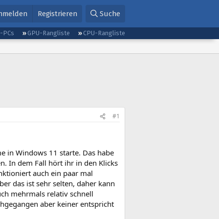
nmelden
Registrieren
Suche
g-PCs
GPU-Rangliste
CPU-Rangliste
#1
e in Windows 11 starte. Das habe
In dem Fall hört ihr in den Klicks
ktioniert auch ein paar mal
er das ist sehr selten, daher kann
ch mehrmals relativ schnell
chgegangen aber keiner entspricht