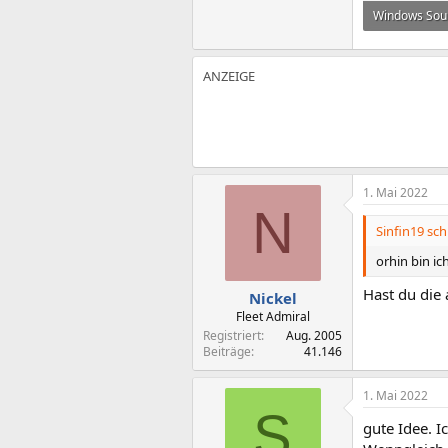
Windows So
231,1 KB
1. Mai 2022
N
Sinfin19 sch
orhin bin ic
Hast du die 
Nickel
Fleet Admiral
Registriert
Aug. 2005
Beiträge
41.146
1. Mai 2022
S
gute Idee. I