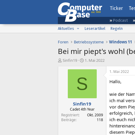
Ticker
Te
Podcast
Aktuelles
Leserartikel
Regeln
Foren
Betriebssysteme
Windows 11
Bei mir piept's wohl (
E
E
Sinfin19
1. Mai 2022
r
r
s
s
1. Mai 2022
t
t
S
Hallo,
e
e
l
l
l
l
wie der Nam
e
t
ich mal ver
Sinfin19
r
a
vor dem Pie
m
Cadet 4th Year
erfolgreich,
Registriert
Okt. 2009
ich euch ni
Beiträge
118
hintereinan
diesem Piepe