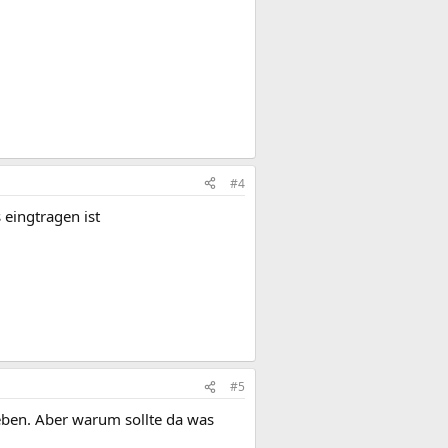
#4
 eingtragen ist
#5
eben. Aber warum sollte da was