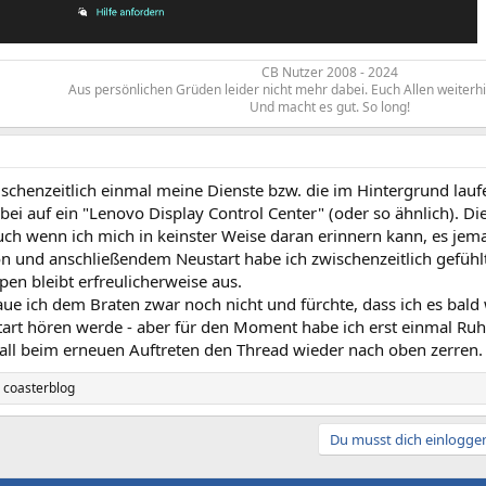
CB Nutzer 2008 - 2024
Aus persönlichen Grüden leider nicht mehr dabei. Euch Allen weiterh
Und macht es gut. So long!​
ischenzeitlich einmal meine Dienste bzw. die im Hintergrund la
abei auf ein "Lenovo Display Control Center" (oder so ähnlich). 
 auch wenn ich mich in keinster Weise daran erinnern kann, es jema
ion und anschließendem Neustart habe ich zwischenzeitlich gefüh
pen bleibt erfreulicherweise aus.
raue ich dem Braten zwar noch nicht und fürchte, dass ich es bal
rt hören werde - aber für den Moment habe ich erst einmal Ru
fall beim erneuen Auftreten den Thread wieder nach oben zerren
d
coasterblog
Du musst dich einloggen