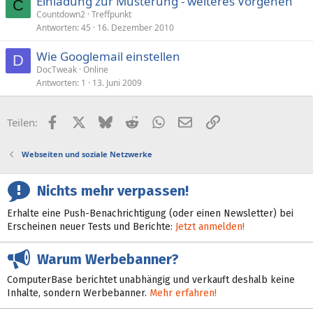
Einladung zur Musterung - weiteres Vorgehen
C
Countdown2
Treffpunkt
Antworten
45
16. Dezember 2010
Wie Googlemail einstellen
D
DocTweak
Online
Antworten
1
13. Juni 2009
Facebook
X (Twitter)
Bluesky
Reddit
WhatsApp
E-Mail
Link
Teilen:
Webseiten und soziale Netzwerke
Nichts mehr verpassen!
Erhalte eine Push-Benachrichtigung (oder einen Newsletter) bei
Erscheinen neuer Tests und Berichte:
Jetzt anmelden!
Warum Werbebanner?
ComputerBase berichtet unabhängig und verkauft deshalb keine
Inhalte, sondern Werbebanner.
Mehr erfahren!