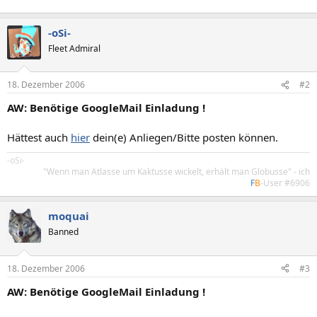
-oSi-
Fleet Admiral
18. Dezember 2006
#2
AW: Benötige GoogleMail Einladung !
Hättest auch
hier
dein(e) Anliegen/Bitte posten können.
-oSi-
"Wenn man Atlasse um Kaktusse wickelt, erhält man Globusse" - ich
F
B
-User #6906
moquai
Banned
18. Dezember 2006
#3
AW: Benötige GoogleMail Einladung !