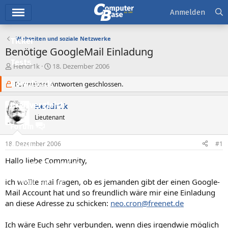
Hauptmenü
Anmelden
Webseiten und soziale Netzwerke
Ticker
Benötige GoogleMail Einladung
Tests
E
E
Hendr1k
18. Dezember 2006
r
r
Downloads
s
Für weitere Antworten geschlossen.
s
t
t
e
e
Preisvergleich
Hendr1k
l
l
Lieutenant
l
l
Forum
e
t
r
a
18. Dezember 2006
#1
Aktuelles
m
Hallo liebe Community,
Empfohlene Inhalte
ich wollte mal fragen, ob es jemanden gibt der einen Google-
Neue Beiträge
Mail Account hat und so freundlich wäre mir eine Einladung
Neueste Aktivitäten
an diese Adresse zu schicken:
neo.cron@freenet.de
Leserartikel
Ich wäre Euch sehr verbunden, wenn dies irgendwie möglich