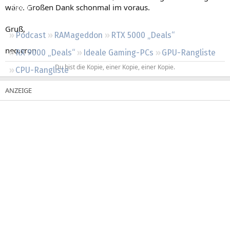
wäre. Großen Dank schonmal im voraus.
Regeln
Gruß,
Podcast
RAMageddon
RTX 5000 „Deals“
neo.cron
RX 9000 „Deals“
Ideale Gaming-PCs
GPU-Rangliste
Du bist die Kopie, einer Kopie, einer Kopie.​
CPU-Rangliste