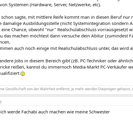
von Systemen (Hardware, Server, Netzwerke, etc).
 schon sagte, mit mittlere Reife kommt man in diesen Beruf nur 
e damalige Ausbildungsstelle (nicht Systemintegration sondern
n eine Chance, obwohl "nur" Realschulabschluss vorrausgesetzt w
u das machen möchtest dann versuche dein Abitur (zumindest F
ncen.
mmen auch noch einige mit Realschulabschluss unter, das wird ab
ndere Jobs in diesem Bereich gibt (zB. PC-Techniker oder ähnlich)
tricke reißen, kannst du immernoch Media-Markt PC-Verkäufer wer
alifiziert
ine Gesellschaft von der Wahrheit entfernt, je mehr werden Diejenigen gehasst, 
8
e ich werde Fachabi auch machen wie meine Schwester