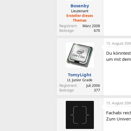
Bosenby
Lieutenant
Ersteller dieses
Themas
Registriert
März 2008
Beiträge
670
15. August 200
Du könntest
um mit dem 
TomyLight
Lt. Junior Grade
Registriert
Juli 2006
Beiträge
377
15. August 200
Fachabi rei
Zum Universi