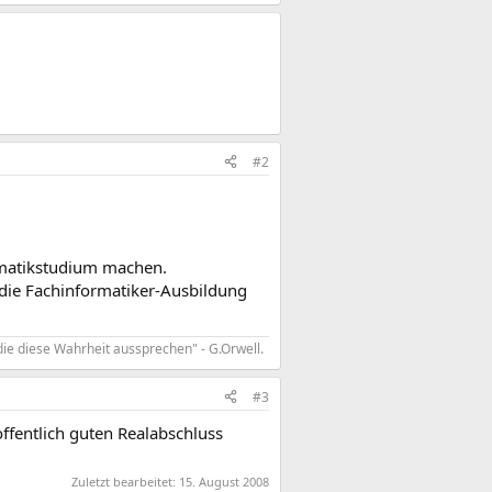
#2
rmatikstudium machen.
r die Fachinformatiker-Ausbildung
die diese Wahrheit aussprechen" - G.Orwell.
#3
ffentlich guten Realabschluss
Zuletzt bearbeitet:
15. August 2008