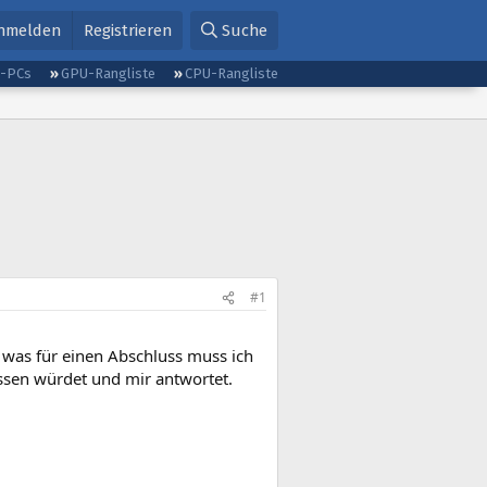
nmelden
Registrieren
Suche
g-PCs
GPU-Rangliste
CPU-Rangliste
#1
 was für einen Abschluss muss ich
sen würdet und mir antwortet.