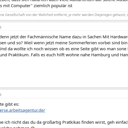
s mit Computer" ziemlich populär ist
ine Gesellschaft von der Wahrheit entfernt, je mehr werden Diejenigen gehasst, 
8
t denn jetzt der Fachmännische Name dazu in Sachen Mit Hardware
en und so? Weil wenn jetzt meine Sommerferien vorbei sind bin ic
Und da wollte ich noch wissen ob es eine Seite gibt wo man sone
und Praktikum. Falls es euch hilft wohne nahe Hamburg und Han
8
te gibt es:
erse.arbeitsagentur.de/
e ich nicht das du da großartig Pratkikas finden wirst, geh einf
 welche nehmen