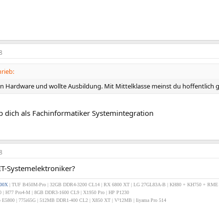
8
rieb:
an Hardware und wollte Ausbildung. Mit Mittelklasse meinst du hoffentlich 
 dich als Fachinformatiker Systemintegration
8
IT-Systemelektroniker?
800X
| TUF B450M-Pro | 32GB DDR4-3200 CL14 | RX 6800 XT | LG 27GL83A-B
| KH80
+ KH750 + RME
0 | H77 Pro4-M | 8GB DDR3-1600 CL9 | X1950 Pro | HP P1230
E5800 | 775i65G | 512MB DDR1-400 CL2 | X850 XT | V²12MB | Iiyama Pro 514