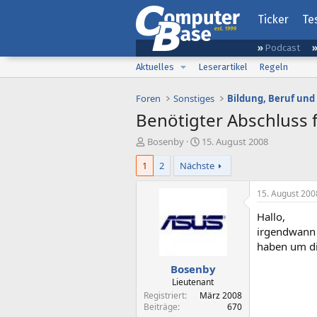
Ticker
Te
Podcast
Aktuelles
Leserartikel
Regeln
Foren
Sonstiges
Bildung, Beruf und
Benötigter Abschluss f
E
E
Bosenby
15. August 2008
r
r
1
2
Nächste
s
s
t
t
e
e
15. August 200
l
l
Hallo,
l
l
e
t
irgendwann 
r
a
haben um di
m
Bosenby
Lieutenant
Registriert
März 2008
Beiträge
670