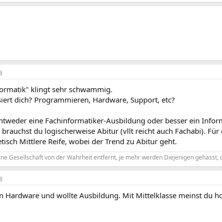
8
formatik" klingt sehr schwammig.
siert dich? Programmieren, Hardware, Support, etc?
ntweder eine Fachinformatiker-Ausbildung oder besser ein Info
brauchst du logischerweise Abitur (vllt reicht auch Fachabi). Fü
etisch Mittlere Reife, wobei der Trend zu Abitur geht.
ine Gesellschaft von der Wahrheit entfernt, je mehr werden Diejenigen gehasst, 
8
n Hardware und wollte Ausbildung. Mit Mittelklasse meinst du ho