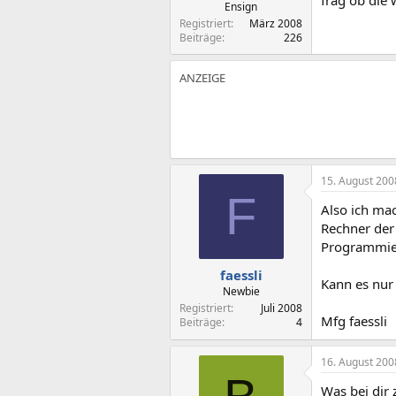
Ensign
Registriert
März 2008
Beiträge
226
15. August 200
F
Also ich ma
Rechner der
Programmie
faessli
Kann es nur 
Newbie
Registriert
Juli 2008
Mfg faessli
Beiträge
4
16. August 200
Was bei dir 