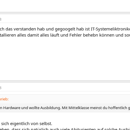
8
 ich das verstanden hab und gegoogelt hab ist IT-Systemeliktron
tallieren alles damit alles läuft und Fehler behebn können und s
8
rieb:
an Hardware und wollte Ausbildung. Mit Mittelklasse meinst du hoffentlich 
 sich eigentlich von selbst.
eben, dass sich natürlich auch viele Abiturienten auf solche Aus