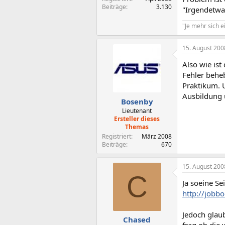
Beiträge
3.130
"Irgendetwa
"Je mehr sich e
15. August 200
Also wie is
Fehler beheb
Praktikum. 
Ausbildung 
Bosenby
Lieutenant
Ersteller dieses
Themas
Registriert
März 2008
Beiträge
670
15. August 200
C
Ja soeine Sei
http://jobbo
Jedoch glaub
Chased
frag ob die