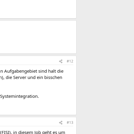
#12
 Aufgabengebiet sind halt die
, die Server und ein bisschen
 Systemintegration.
#13
(FISI), in diesem Job geht es um