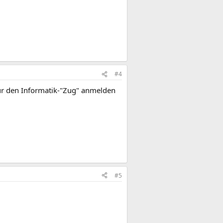
#4
ür den Informatik-"Zug" anmelden
#5