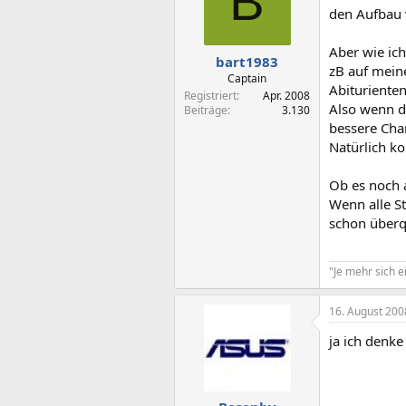
B
den Aufbau 
Aber wie ich
bart1983
zB auf mein
Captain
Abituriente
Registriert
Apr. 2008
Also wenn d
Beiträge
3.130
bessere Cha
Natürlich ko
Ob es noch a
Wenn alle S
schon überqu
"Je mehr sich e
16. August 200
ja ich denk