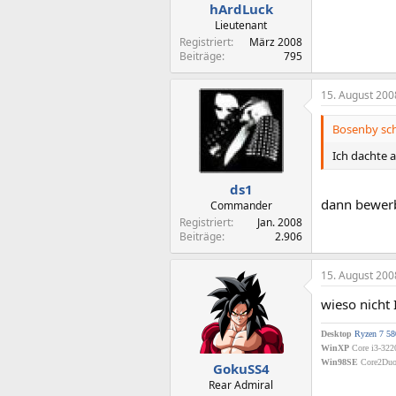
hArdLuck
Lieutenant
Registriert
März 2008
Beiträge
795
15. August 200
Bosenby sch
Ich dachte 
ds1
dann bewerb
Commander
Registriert
Jan. 2008
Beiträge
2.906
15. August 200
wieso nicht 
Desktop
Ryzen 7 5
WinXP
Core i3-322
Win98SE
Core2Duo 
GokuSS4
Rear Admiral