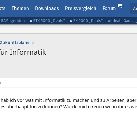
sts
Themen
Downloads
Preisvergleich
Forum
A
RAMageddon
RTX 5000 „Deals“
RX 9000 „Deals“
Ideale Gamin
 Zukunftspläne
ür Informatik
8
hab ich vor was mit Informatik zu machen und zu Arbeiten, aber
es überhaupt tun zu können? Würde mich freuen wenn ihr es wis