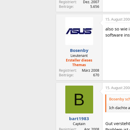
Registriert
Dez. 2007
Beiträge
5.656
15. August 200
also so wie
software ins
Bosenby
Lieutenant
Ersteller dieses
Themas
Registriert
März 2008
Beiträge
670
15. August 200
B
Bosenby sch
Ich dachte 
bart1983
Gut versteht
Captain
Problem ist 
Registriert
Apr. 2008