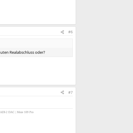
#6
guten Realabschluss oder?
#7
 ADI-2 DAC
| Meze 109 Pro