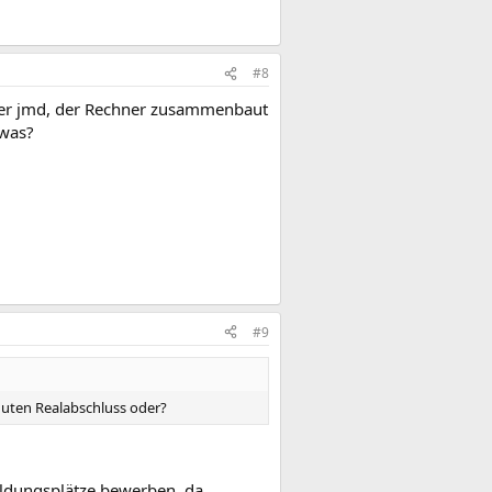
#8
iker jmd, der Rechner zusammenbaut
owas?
#9
guten Realabschluss oder?
bildungsplätze bewerben, da