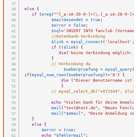
else
{
if
(
ereg
(
"^[_a-zA-Z0-9-]+(\.[_a-zA-Z0-9-]+
$mailGesendet
=
true
;
$error
=
false
;
$sql
=
'INSERT INTO fanclub (Vorname
//Datenbank-Verbindung
$link
=
mysql_connect
(
'localhost'
,
if
(
!
$link
)
{
die
(
'keine Verbindung möglich: 
}
// Verbindung da
$ueberpruefung
=
mysql_query
(
if
(
mysql_num_rows
(
$ueberpruefung
)
!=
'0'
)
{
die
(
"Dieser Benutzername ist 
}
// mysql_select_db("v072544", $lin
echo
"Vielen Dank für deine Anmeld
mail
(
"test@test.de"
,
"Neues Fanclu
mail
(
"
$email
"
,
"Deine Anmeldung im
}
else
{
$error
=
true
;
echo
"
$fehlermail
"
;