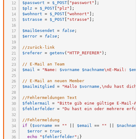
$passwort
=
$_POST
[
"passwort"
]
;
$plz
=
$_POST
[
"plz"
]
;
$wohnort
=
$_POST
[
"wohnort"
]
;
$strasse
=
$_POST
[
"strasse"
]
;
$mailGesendet
=
false
;
$error
=
false
;
//zurück-link
$referer
=
getenv
(
"HTTP_REFERER"
)
;
// E-Mail an Team
$mail
=
"Name: 
$vorname
$nachname
\nE-Mail: 
$em
// E-Mail an neuen Member
$mailmitglied
=
"Hallo 
$vorname
,\ndu hast dich
//Fehlermeldungen Text
$fehlermail
=
"Bitte gib eine gültige E-Mail-A
$fehlerfelder
=
"Du hast ein oder mehrere erfo
//Fehlermeldung
if
(
$vorname
==
""
||
$email
==
""
||
$nachnam
$error
=
true
;
echo
"
$fehlerfelder
"
;
}