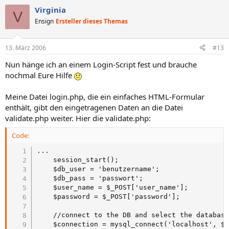
Virginia
V
Ensign
Ersteller dieses Themas
13. März 2006
#13
Nun hänge ich an einem Login-Script fest und brauche
nochmal Eure Hilfe
Meine Datei login.php, die ein einfaches HTML-Formular
enthält, gibt den eingetragenen Daten an die Datei
validate.php weiter. Hier die validate.php:
Code:
...

	session_start();

	$db_user = 'benutzername';

	$db_pass = 'passwort';

	$user_name = $_POST['user_name'];

	$password = $_POST['password'];

	//connect to the DB and select the database

	$connection = mysql_connect('localhost', $db_user, $db_pass) or die(mysql_error());
