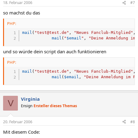
18. Februar 2006
#7
so machst du das
PHP:
mail
(
"test@test.de"
,
"Neues Fanclub-Mitglied"
,
mail
(
"
$email
"
,
"Deine Anmeldung im
und so würde dein script dan auch funktionieren
PHP:
mail
(
"test@test.de"
,
"Neues Fanclub-Mitglied"
,
mail
(
$email
,
"Deine Anmeldung im F
Virginia
V
Ensign
Ersteller dieses Themas
20. Februar 2006
#8
Mit diesem Code: