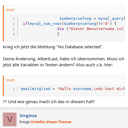
PHP:
$ueberpruefung
=
mysql_query
(
if
(
mysql_num_rows
(
$ueberpruefung
)
!=
'0'
)
{
die
(
"Dieser Benutzername ist 
}
krieg ich jetzt die Meldung "No Database selected".
Deine Änderung, AlbertLast, habe ich übernommen. Muss ich
jetzt alle Variablen in Texten ändern? Also auch z.b. hier:
PHP:
$mailmitglied
=
"Hallo 
$vorname
,\ndu hast dich
?? Und wie genau mach ich das in diesem Fall?
Virginia
V
Ensign
Ersteller dieses Themas