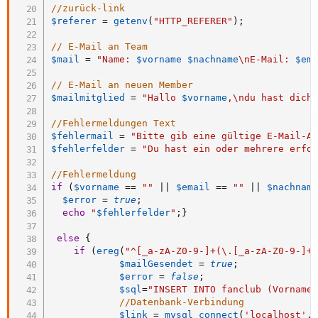
//zurück-link
$referer
=
getenv
(
"HTTP_REFERER"
)
;
// E-Mail an Team
$mail
=
"Name: 
$vorname
$nachname
\nE-Mail: 
$em
// E-Mail an neuen Member
$mailmitglied
=
"Hallo 
$vorname
,\ndu hast dich
//Fehlermeldungen Text
$fehlermail
=
"Bitte gib eine gültige E-Mail-A
$fehlerfelder
=
"Du hast ein oder mehrere erfo
//Fehlermeldung
if
(
$vorname
==
""
||
$email
==
""
||
$nachnam
$error
=
true
;
echo
"
$fehlerfelder
"
;
}
else
{
if
(
ereg
(
"^[_a-zA-Z0-9-]+(\.[_a-zA-Z0-9-]+
$mailGesendet
=
true
;
$error
=
false
;
$sql
=
"INSERT INTO fanclub (Vorname
//Datenbank-Verbindung
$link
=
mysql_connect
(
'localhost'
,