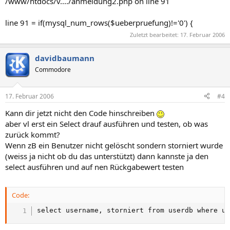
/www/htdocs/v..../anmeldung2.php on line 91
line 91 = if(mysql_num_rows($ueberpruefung)!='0') {
Zuletzt bearbeitet:
17. Februar 2006
davidbaumann
Commodore
17. Februar 2006
#4
Kann dir jetzt nicht den Code hinschreiben
aber vl erst ein Select drauf ausführen und testen, ob was
zurück kommt?
Wenn zB ein Benutzer nicht gelöscht sondern storniert wurde
(weiss ja nicht ob du das unterstützt) dann kannste ja den
select ausführen und auf nen Rückgabewert testen
Code:
select username, storniert from userdb where u