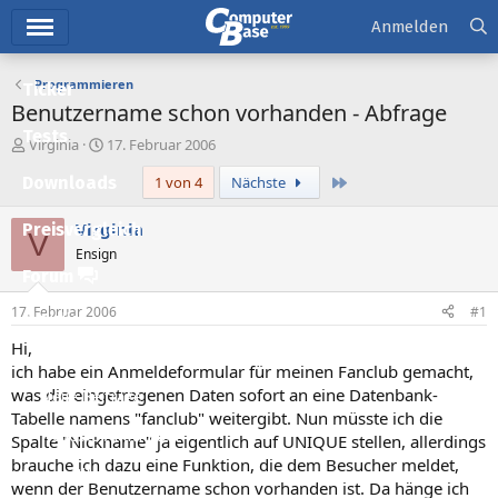
Hauptmenü
Anmelden
Programmieren
Ticker
Benutzername schon vorhanden - Abfrage
Tests
E
E
Virginia
17. Februar 2006
r
r
Letzte
Downloads
1 von 4
Nächste
s
s
t
t
e
e
Virginia
Preisvergleich
V
l
l
Ensign
l
l
Forum
e
t
r
a
17. Februar 2006
#1
Aktuelles
m
Hi,
Empfohlene Inhalte
ich habe ein Anmeldeformular für meinen Fanclub gemacht,
was die eingetragenen Daten sofort an eine Datenbank-
Neue Beiträge
Tabelle namens "fanclub" weitergibt. Nun müsste ich die
Neueste Aktivitäten
Spalte "Nickname" ja eigentlich auf UNIQUE stellen, allerdings
brauche ich dazu eine Funktion, die dem Besucher meldet,
Leserartikel
wenn der Benutzername schon vorhanden ist. Da hänge ich