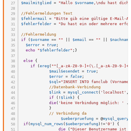
$mailmitglied
=
"Hallo 
$vorname
,\ndu hast dich
//Fehlermeldungen Text
$fehlermail
=
"Bitte gib eine gültige E-Mail-A
$fehlerfelder
=
"Du hast ein oder mehrere erfo
//Fehlermeldung
if
(
$vorname
==
""
||
$email
==
""
||
$nachnam
$error
=
true
;
echo
"
$fehlerfelder
"
;
}
else
{
if
(
ereg
(
"^[_a-zA-Z0-9-]+(\.[_a-zA-Z0-9-]+
$mailGesendet
=
true
;
$error
=
false
;
$sql
=
"INSERT INTO fanclub (Vorname
//Datenbank-Verbindung
$link
=
mysql_connect
(
'localhost'
,
if
(
!
$link
)
{
die
(
'keine Verbindung möglich: '
.
}
// Verbindung da
$ueberpruefung
=
 @
mysql_query
if
(
mysql_num_rows
(
$ueberpruefung
)
!=
'0'
)
{
die
(
"Dieser Benutzername ist 