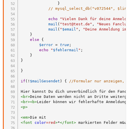
}
// mysql_select_db("v072544", $lin
echo
"Vielen Dank für deine Anmeld
mail
(
"test@test.de"
,
"Neues Fanclu
mail
(
"
$email
"
,
"Deine Anmeldung im
}
else
{
$error
=
true
;
echo
"
$fehlermail
"
;
}
}
}
if
(
!
$mailGesendet
)
{
//Formular nur anzeigen, 
<
br
>
<
br
>
<
b
>
Leider können wir fehlerhafte Anmeldung
<
p
>
<
em
>
<
font
color
=
red
>
*
</
font
>
 markierten Felder m
&u