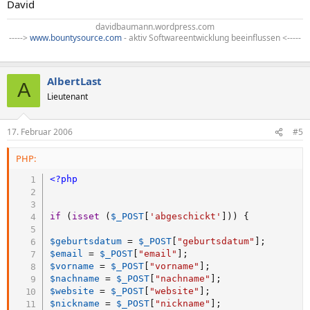
David
davidbaumann.wordpress.com
----->
www.bountysource.com
- aktiv Softwareentwicklung beeinflussen <-----
AlbertLast
A
Lieutenant
17. Februar 2006
#5
PHP:
<?php
if
(
isset
(
$_POST
[
'abgeschickt'
]
)
)
{
$geburtsdatum
=
$_POST
[
"geburtsdatum"
]
;
$email
=
$_POST
[
"email"
]
;
$vorname
=
$_POST
[
"vorname"
]
;
$nachname
=
$_POST
[
"nachname"
]
;
$website
=
$_POST
[
"website"
]
;
$nickname
=
$_POST
[
"nickname"
]
;