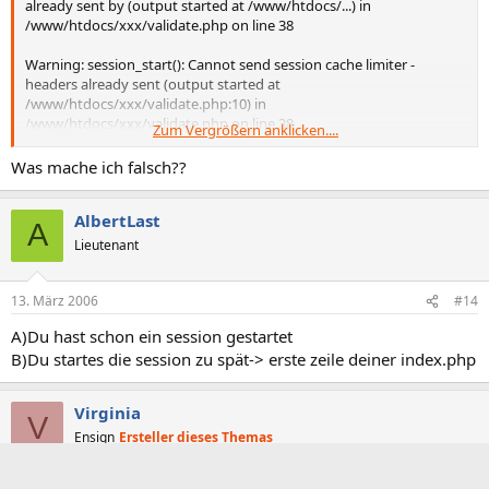
already sent by (output started at /www/htdocs/...) in
/www/htdocs/xxx/validate.php on line 38
Warning: session_start(): Cannot send session cache limiter -
headers already sent (output started at
/www/htdocs/xxx/validate.php:10) in
/www/htdocs/xxx/validate.php on line 38
Zum Vergrößern anklicken....
error making query
Was mache ich falsch??
AlbertLast
A
Lieutenant
13. März 2006
#14
A)Du hast schon ein session gestartet
B)Du startes die session zu spät-> erste zeile deiner index.php
Virginia
V
Ensign
Ersteller dieses Themas