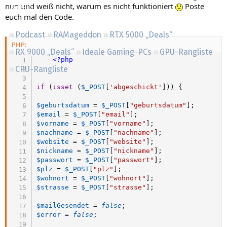
nun und weiß nicht, warum es nicht funktioniert
Poste
Regeln
euch mal den Code.
Podcast
RAMageddon
RTX 5000 „Deals“
PHP:
RX 9000 „Deals“
Ideale Gaming-PCs
GPU-Rangliste
<?php
CPU-Rangliste
if
(
isset
(
$_POST
[
'abgeschickt'
]
)
)
{
$geburtsdatum
=
$_POST
[
"geburtsdatum"
]
;
$email
=
$_POST
[
"email"
]
;
$vorname
=
$_POST
[
"vorname"
]
;
$nachname
=
$_POST
[
"nachname"
]
;
$website
=
$_POST
[
"website"
]
;
$nickname
=
$_POST
[
"nickname"
]
;
$passwort
=
$_POST
[
"passwort"
]
;
$plz
=
$_POST
[
"plz"
]
;
$wohnort
=
$_POST
[
"wohnort"
]
;
$strasse
=
$_POST
[
"strasse"
]
;
$mailGesendet
=
false
;
$error
=
false
;