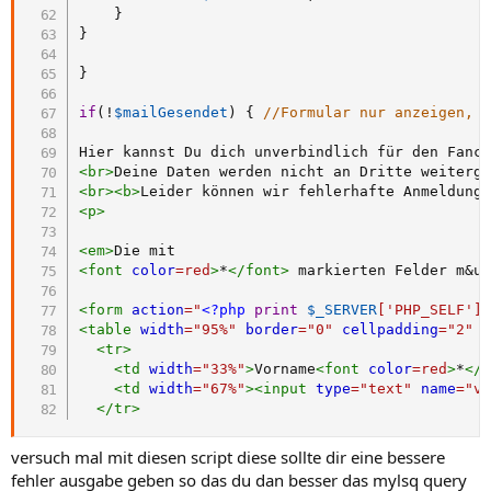
}
}
}
if
(
!
$mailGesendet
)
{
//Formular nur anzeigen, 
<
br
>
<
br
>
<
b
>
Leider können wir fehlerhafte Anmeldung
<
p
>
<
em
>
<
font
color
=
red
>
*
</
font
>
 markierten Felder m
&u
<
form
action
=
"
<?php
print
$_SERVER
[
'PHP_SELF'
]
<
table
width
=
"
95%
"
border
=
"
0
"
cellpadding
=
"
2
"
<
tr
>
<
td
width
=
"
33%
"
>
Vorname
<
font
color
=
red
>
*
</
<
td
width
=
"
67%
"
>
<
input
type
=
"
text
"
name
=
"
v
</
tr
>
versuch mal mit diesen script diese sollte dir eine bessere
fehler ausgabe geben so das du dan besser das mylsq query