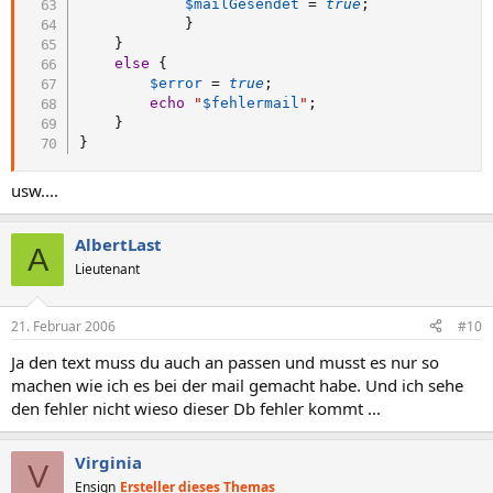
$mailGesendet
=
true
;
}
}
else
{
$error
=
true
;
echo
"
$fehlermail
"
;
}
}
usw....
AlbertLast
A
Lieutenant
21. Februar 2006
#10
Ja den text muss du auch an passen und musst es nur so
machen wie ich es bei der mail gemacht habe. Und ich sehe
den fehler nicht wieso dieser Db fehler kommt ...
Virginia
V
Ensign
Ersteller dieses Themas