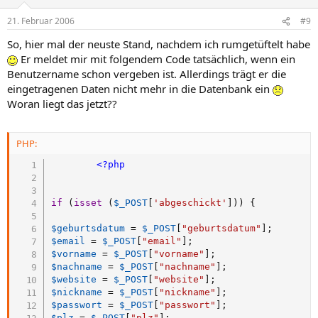
21. Februar 2006
#9
So, hier mal der neuste Stand, nachdem ich rumgetüftelt habe
Er meldet mir mit folgendem Code tatsächlich, wenn ein
Benutzername schon vergeben ist. Allerdings trägt er die
eingetragenen Daten nicht mehr in die Datenbank ein
Woran liegt das jetzt??
PHP:
<?php
if
(
isset
(
$_POST
[
'abgeschickt'
]
)
)
{
$geburtsdatum
=
$_POST
[
"geburtsdatum"
]
;
$email
=
$_POST
[
"email"
]
;
$vorname
=
$_POST
[
"vorname"
]
;
$nachname
=
$_POST
[
"nachname"
]
;
$website
=
$_POST
[
"website"
]
;
$nickname
=
$_POST
[
"nickname"
]
;
$passwort
=
$_POST
[
"passwort"
]
;
$plz
=
$_POST
[
"plz"
]
;