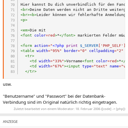
<
br
>
<
br
>
<
b
>
Leider können wir fehlerhafte Anmeldung
<
p
>
<
em
>
<
font
color
=
red
>
*
</
font
>
 markierten Felder m
&u
<
form
action
=
"
<?php
print
$_SERVER
[
'PHP_SELF'
]
<
table
width
=
"
95%
"
border
=
"
0
"
cellpadding
=
"
2
"
<
tr
>
<
td
width
=
"
33%
"
>
Vorname
<
font
color
=
red
>
*
</
<
td
width
=
"
67%
"
>
<
input
type
=
"
text
"
name
=
"
v
</
tr
>
usw.
"Benutzername" und "Passwort" bei der Datenbank-
Verbindung sind im Original natürlich richtig eingetragen.
Zuletzt bearbeitet von einem Moderator:
18. Februar 2006
([code] -> [php])