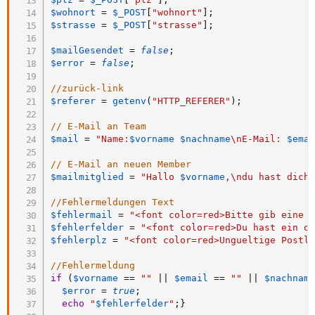
$wohnort
=
$_POST
[
"wohnort"
]
;
$strasse
=
$_POST
[
"strasse"
]
;
$mailGesendet
=
false
;
$error
=
false
;
//zurück-link
$referer
=
getenv
(
"HTTP_REFERER"
)
;
// E-Mail an Team
$mail
=
"Name:
$vorname
$nachname
\nE-Mail: 
$ema
// E-Mail an neuen Member
$mailmitglied
=
"Hallo 
$vorname
,\ndu hast dich
//Fehlermeldungen Text
$fehlermail
=
"<font color=red>Bitte gib eine 
$fehlerfelder
=
"<font color=red>Du hast ein o
$fehlerplz
=
"<font color=red>Ungueltige Postl
//Fehlermeldung
if
(
$vorname
==
""
||
$email
==
""
||
$nachnam
$error
=
true
;
echo
"
$fehlerfelder
"
;
}