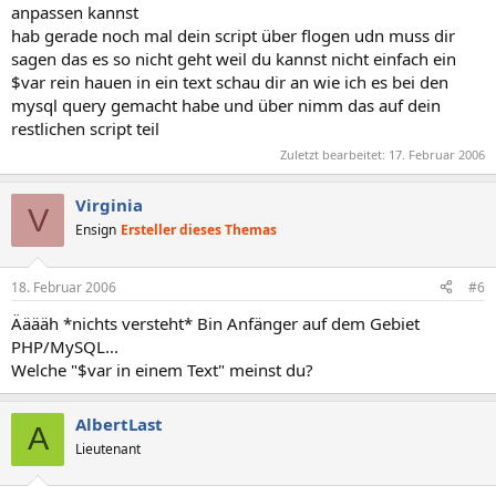
anpassen kannst
hab gerade noch mal dein script über flogen udn muss dir
sagen das es so nicht geht weil du kannst nicht einfach ein
$var rein hauen in ein text schau dir an wie ich es bei den
mysql query gemacht habe und über nimm das auf dein
restlichen script teil
Zuletzt bearbeitet:
17. Februar 2006
Virginia
V
Ensign
Ersteller dieses Themas
18. Februar 2006
#6
Ääääh *nichts versteht* Bin Anfänger auf dem Gebiet
PHP/MySQL...
Welche "$var in einem Text" meinst du?
AlbertLast
A
Lieutenant