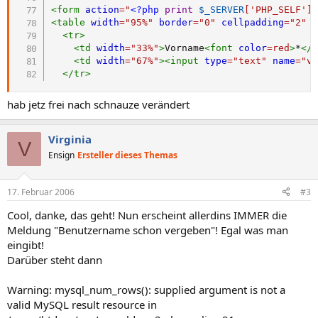
<
form
action
=
"
<?php
print
$_SERVER
[
'PHP_SELF'
]
<
table
width
=
"
95%
"
border
=
"
0
"
cellpadding
=
"
2
"
<
tr
>
<
td
width
=
"
33%
"
>
Vorname
<
font
color
=
red
>
*
</
<
td
width
=
"
67%
"
>
<
input
type
=
"
text
"
name
=
"
v
</
tr
>
hab jetz frei nach schnauze verändert
Virginia
V
Ensign
Ersteller dieses Themas
17. Februar 2006
#3
Cool, danke, das geht! Nun erscheint allerdins IMMER die
Meldung "Benutzername schon vergeben"! Egal was man
eingibt!
Darüber steht dann
Warning: mysql_num_rows(): supplied argument is not a
valid MySQL result resource in