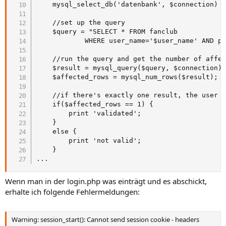
	mysql_select_db('datenbank', $connection) or die(mysql_error());

	//set up the query

	$query = "SELECT * FROM fanclub 

			WHERE user_name='$user_name' AND password='$password'";

	//run the query and get the number of affected rows

	$result = mysql_query($query, $connection) or die('error making query');

	$affected_rows = mysql_num_rows($result);

	//if there's exactly one result, the user is validated. Otherwise, he's invalid

	if($affected_rows == 1) {

		print 'validated';

	}

	else {

		print 'not valid';

	}

...
Wenn man in der login.php was einträgt und es abschickt,
erhalte ich folgende Fehlermeldungen:
Warning: session_start(): Cannot send session cookie - headers