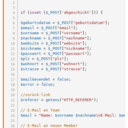
if
(
isset
(
$_POST
[
'abgeschickt'
]
)
)
{
$geburtsdatum
=
$_POST
[
"geburtsdatum"
]
;
$email
=
$_POST
[
"email"
]
;
$vorname
=
$_POST
[
"vorname"
]
;
$nachname
=
$_POST
[
"nachname"
]
;
$website
=
$_POST
[
"website"
]
;
$nickname
=
$_POST
[
"nickname"
]
;
$passwort
=
$_POST
[
"passwort"
]
;
$plz
=
$_POST
[
"plz"
]
;
$wohnort
=
$_POST
[
"wohnort"
]
;
$strasse
=
$_POST
[
"strasse"
]
;
$mailGesendet
=
false
;
$error
=
false
;
//zurück-link
$referer
=
getenv
(
"HTTP_REFERER"
)
;
// E-Mail an Team
$mail
=
"Name: 
$vorname
$nachname
\nE-Mail: 
$em
// E-Mail an neuen Member