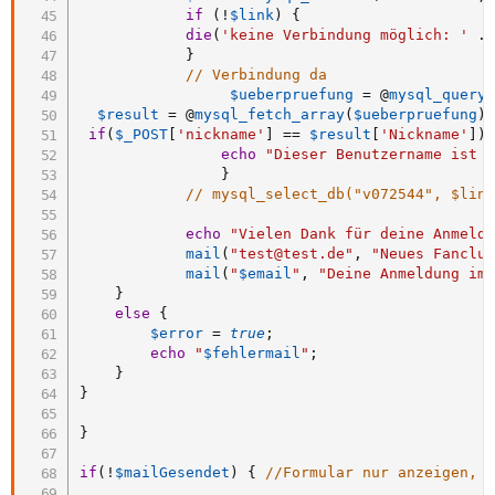
if
(
!
$link
)
{
die
(
'keine Verbindung möglich: '
.
}
// Verbindung da
$ueberpruefung
=
 @
mysql_query
$result
=
 @
mysql_fetch_array
(
$ueberpruefung
)
if
(
$_POST
[
'nickname'
]
==
$result
[
'Nickname'
]
)
echo
"Dieser Benutzername ist 
}
// mysql_select_db("v072544", $lin
echo
"Vielen Dank für deine Anmeld
mail
(
"test@test.de"
,
"Neues Fanclu
mail
(
"
$email
"
,
"Deine Anmeldung im
}
else
{
$error
=
true
;
echo
"
$fehlermail
"
;
}
}
}
if
(
!
$mailGesendet
)
{
//Formular nur anzeigen, 