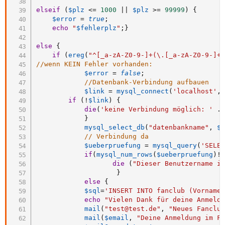
elseif
(
$plz
<=
1000
||
$plz
>=
99999
)
{
$error
=
true
;
echo
"
$fehlerplz
"
;
}
else
{
if
(
ereg
(
"^[_a-zA-Z0-9-]+(\.[_a-zA-Z0-9-]+
//wenn KEIN Fehler vorhanden:
$error
=
false
;
//Datenbank-Verbindung aufbauen
$link
=
mysql_connect
(
'localhost'
,
if
(
!
$link
)
{
die
(
'keine Verbindung möglich: '
.
}
mysql_select_db
(
"datenbankname"
,
$
// Verbindung da
$ueberpruefung
=
mysql_query
(
'SELE
if
(
mysql_num_rows
(
$ueberpruefung
)
!
die
(
"Dieser Benutzername i
}
else
{
$sql
=
'INSERT INTO fanclub (Vorname
echo
"Vielen Dank für deine Anmeld
mail
(
"test@test.de"
,
"Neues Fanclu
mail
(
$email
,
"Deine Anmeldung im F