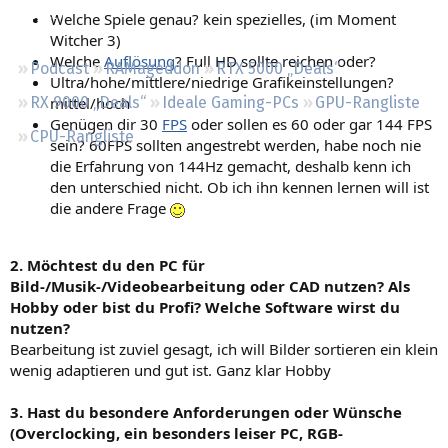
Regeln
Welche Spiele genau? kein spezielles, (im Moment
Witcher 3)
Welche
Auflösung
? Full HD sollte reichen oder?
Podcast
RAMageddon
RTX 5000 „Deals“
Ultra/hohe/mittlere/niedrige Grafikeinstellungen?
mittel/hoch
RX 9000 „Deals“
Ideale Gaming-PCs
GPU-Rangliste
Genügen dir 30
FPS
oder sollen es 60 oder gar 144 FPS
CPU-Rangliste
sein? 60FPS sollten angestrebt werden, habe noch nie
die Erfahrung von 144Hz gemacht, deshalb kenn ich
den unterschied nicht. Ob ich ihn kennen lernen will ist
die andere Frage
2. Möchtest du den PC für
Bild-/Musik-/Videobearbeitung oder CAD nutzen? Als
Hobby oder bist du Profi? Welche Software wirst du
nutzen?
Bearbeitung ist zuviel gesagt, ich will Bilder sortieren ein klein
wenig adaptieren und gut ist. Ganz klar Hobby
3. Hast du besondere Anforderungen oder Wünsche
(Overclocking, ein besonders leiser PC, RGB-