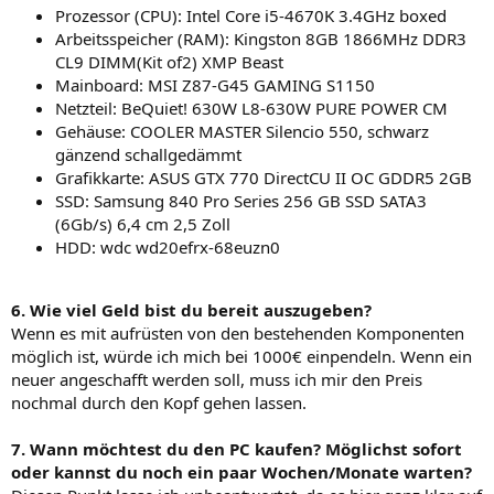
Prozessor (CPU): Intel Core i5-4670K 3.4GHz boxed
Arbeitsspeicher (RAM): Kingston 8GB 1866MHz DDR3
CL9 DIMM(Kit of2) XMP Beast
Mainboard: MSI Z87-G45 GAMING S1150
Netzteil: BeQuiet! 630W L8-630W PURE POWER CM
Gehäuse: COOLER MASTER Silencio 550, schwarz
gänzend schallgedämmt
Grafikkarte: ASUS GTX 770 DirectCU II OC GDDR5 2GB
SSD: Samsung 840 Pro Series 256 GB SSD SATA3
(6Gb/s) 6,4 cm 2,5 Zoll
HDD: wdc wd20efrx-68euzn0
6. Wie viel Geld bist du bereit auszugeben?
Wenn es mit aufrüsten von den bestehenden Komponenten
möglich ist, würde ich mich bei 1000€ einpendeln. Wenn ein
neuer angeschafft werden soll, muss ich mir den Preis
nochmal durch den Kopf gehen lassen.
7. Wann möchtest du den PC kaufen? Möglichst sofort
oder kannst du noch ein paar Wochen/Monate warten?