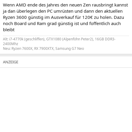
Wenn AMD ende des Jahres den neuen Zen rausbringt kannst
ja dan überlegen den PC umrüsten und dann den aktuellen
Ryzen 3600 günstig im Ausverkauf für 120€ zu holen. Dazu
noch Board und Ram grad günstig ist und foffentlich auch
bleibt
Alt: i7-4770k (geschliffen), GTX1080 (Alpenföhn Peter2), 16GB DDR3-
2400Mhz
Neu: Ryzen 7600X, RX 7900XTX, Samsung G7 Neo