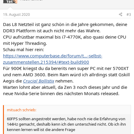
i
o
n
19. August 2020
#3
e
n
Das L8 Netzteil ist ganz schön in die Jahre gekommen, deine
:
DDR3 Plattform ist auch nicht mehr das Wahre.
CPU aufrüstbar maximal bis i7-4770K, also quasi deine CPU
mit Hyper Threading.
Schau mal hier rein:
https://www.computerbase.de/forum/t...-selbst-
zusammenstellen.215394/#text-build900
Für 900€ kriegst du da bererits nen super PC mit ner 5700XT
und nem AMD 3600. Beim Ram würd ich allrdings statt Gskill
Aegis die
Crucial Ballistix
nehmen.
Warten lohnt aber aktuell, da Zen 3 noch dieses Jahr und die
neue Nvidia-Serie binnen des nächsten Monats released.
mituach schrieb:
60FPS sollten angestrebt werden, habe noch nie die Erfahrung von
144Hz gemacht, deshalb kenn ich den unterschied nicht. Ob ich ihn
kennen lernen will ist die andere Frage