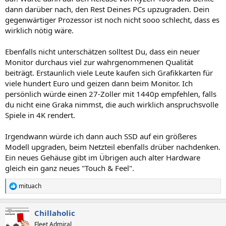
dann darüber nach, den Rest Deines PCs upzugraden. Dein
gegenwärtiger Prozessor ist noch nicht sooo schlecht, dass es
wirklich nötig wäre.
Ebenfalls nicht unterschätzen solltest Du, dass ein neuer
Monitor durchaus viel zur wahrgenommenen Qualität
beiträgt. Erstaunlich viele Leute kaufen sich Grafikkarten für
viele hundert Euro und geizen dann beim Monitor. Ich
persönlich würde einen 27-Zoller mit 1440p empfehlen, falls
du nicht eine Graka nimmst, die auch wirklich anspruchsvolle
Spiele in 4K rendert.
Irgendwann würde ich dann auch SSD auf ein größeres
Modell upgraden, beim Netzteil ebenfalls drüber nachdenken.
Ein neues Gehäuse gibt im Übrigen auch alter Hardware
gleich ein ganz neues "Touch & Feel".
mituach
R
e
a
Chillaholic
k
t
Fleet Admiral