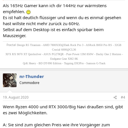
Als 165Hz Gamer kann ich dir 144Hz nur wärmstens
empfehlen.
Es ist halt deutlich flüssiger und wenn du es einmal gesehen
hast willste nicht mehr zurück zu 60Hz.
Selbst auf dem Desktop ist es einfach spürbar beim
Mauszeiger.
Fractal
Design R5 Titanium - AMD 7800X3D@Dark Rock Pro 3 - ASRock B850 Pro RS - 32GB
Crucial 6000@CL36
XFX RX 9070 XT Quicksilver - ASUS PG278QR - Pure Power 13M 850W - Ducky One 2 Horizon -
Endgame Gear XM2 8K
QcK Heavy - BD DT-990 Edition - Topping DX3Pro - Samson G-Track
nr-Thunder
Commodore
19. August 2020
#4
Wenn Ryzen 4000 und RTX 3000/Big Navi draußen sind, gibt
es zwei Möglichkeiten.
A: Sie sind zum gleichen Preis wie ihre Vorgänger zum