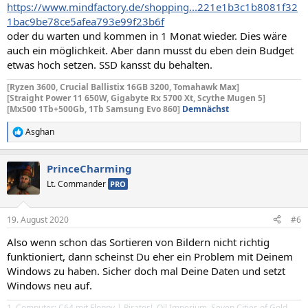
https://www.mindfactory.de/shopping...221e1b3c1b8081f32
1bac9be78ce5afea793e99f23b6f
oder du warten und kommen in 1 Monat wieder. Dies wäre
auch ein möglichkeit. Aber dann musst du eben dein Budget
etwas hoch setzen. SSD kansst du behalten.
[Ryzen 3600, Crucial Ballistix 16GB 3200, Tomahawk Max]
[Straight Power 11 650W, Gigabyte Rx 5700 Xt,
Scythe Mugen 5]
[Mx500 1Tb+500Gb, 1Tb Samsung Evo 860]
Demnächst
Asghan
R
e
a
PrinceCharming
k
t
Lt. Commander
PRO
i
o
n
19. August 2020
#6
e
n
Also wenn schon das Sortieren von Bildern nicht richtig
:
funktioniert, dann scheinst Du eher ein Problem mit Deinem
Windows zu haben. Sicher doch mal Deine Daten und setzt
Windows neu auf.
1. Computer: C64 mit Floppy | Pirates!, Oil Imperium, Seven Cities of Gold