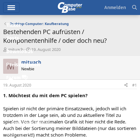
Hauptmenü
Anmelden
Desktop-Computer: Kaufberatung
Ticker
Bestehenden PC aufrüsten /
Tests
Komponentenhilfe / oder doch neu?
E
E
mituach
19. August 2020
Downloads
r
r
s
s
mituach
M
Preisvergleich
t
t
Newbie
e
e
l
l
Forum
l
l
19. August 2020
#1
e
t
Aktuelles
r
a
1. Möchtest du mit dem PC spielen?
m
Empfohlene Inhalte
Spielen ist nicht der primäre Einsatzzweck, jedoch will ich
Neue Beiträge
trotzdem in der Lage sein, ab und zu aktuellere Titel zu
spielen. Von der maximalen Grafik ist hier nicht die Rede.
Neueste Aktivitäten
Auch bei der Sortierung meiner Bilddateien (nur das sortieren
Leserartikel
wohlgemerkt!) macht schon Probleme.