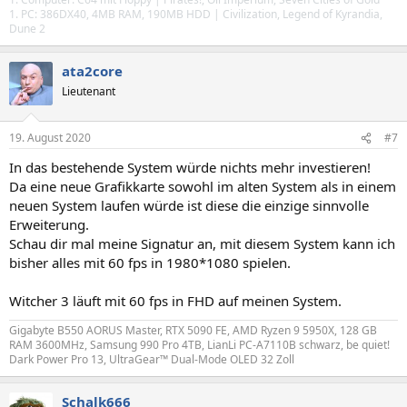
1. PC: 386DX40, 4MB RAM, 190MB HDD | Civilization, Legend of Kyrandia,
Dune 2
ata2core
Lieutenant
19. August 2020
#7
In das bestehende System würde nichts mehr investieren!
Da eine neue Grafikkarte sowohl im alten System als in einem
neuen System laufen würde ist diese die einzige sinnvolle
Erweiterung.
Schau dir mal meine Signatur an, mit diesem System kann ich
bisher alles mit 60 fps in 1980*1080 spielen.
Witcher 3 läuft mit 60 fps in FHD auf meinen System.
Gigabyte B550 AORUS Master, RTX 5090 FE, AMD Ryzen 9 5950X, 128 GB
RAM 3600MHz, Samsung 990 Pro 4TB, LianLi PC-A7110B schwarz, be quiet!
Dark Power Pro 13, UltraGear™ Dual-Mode OLED 32 Zoll
Schalk666