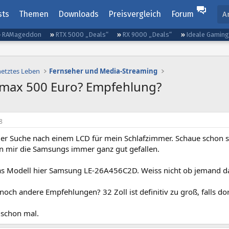
sts
Themen
Downloads
Preisvergleich
Forum
A
RAMageddon
RTX 5000 „Deals“
RX 9000 „Deals“
Ideale Gamin
netztes Leben
Fernseher und Media-Streaming
s max 500 Euro? Empfehlung?
8
 der Suche nach einem LCD für mein Schlafzimmer. Schaue schon 
n mir die Samsungs immer ganz gut gefallen.
as Modell hier Samsung LE-26A456C2D. Weiss nicht ob jemand das 
och andere Empfehlungen? 32 Zoll ist definitiv zu groß, falls do
 schon mal.