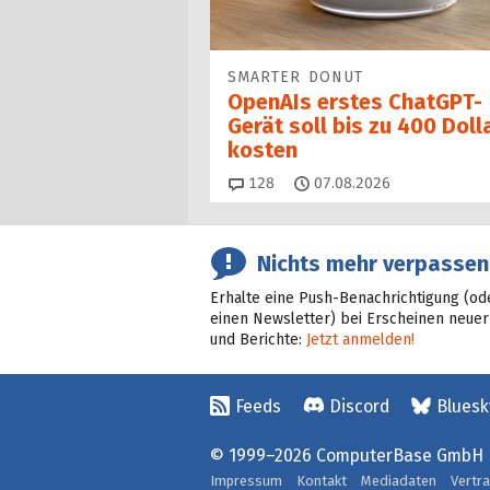
SMARTER DONUT
OpenAIs erstes ChatGPT-
Gerät soll bis zu 400 Doll
kosten
Kommentare
128
07.08.2026
Nichts mehr verpassen
Erhalte eine Push-Benachrichtigung (od
einen Newsletter) bei Erscheinen neuer
und Berichte:
Jetzt anmelden!
Feeds
Discord
Bluesk
© 1999–2026 ComputerBase GmbH
Impressum
Kontakt
Mediadaten
Vertr