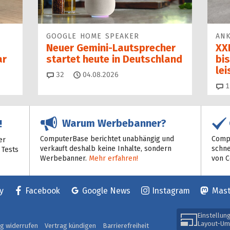
GOOGLE HOME SPEAKER
ANK
Neuer Gemini-Laut­spre­cher
XXL
ar
startet heu­te in Deutschland
bis
le
Kommentare
32
04.08.2026
1
Warum Werbebanner?
!
ComputerBase berichtet unabhängig und
Compu
er
verkauft deshalb keine Inhalte, sondern
schne
 Tests
Werbebanner.
Mehr erfahren!
von 
y
Facebook
Google News
Instagram
Mas
Einstellun
Layout-Um
ag widerrufen
Vertrag kündigen
Barrierefreiheit