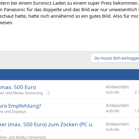
stern bei einem Euronics Laden zu einem super Preis bekommen
von Panasonic für das doppelte und das Bild war nur unwesentlic
chaut hatte, hatte nich annähernd so ein gutes Bild. Also für mich
wesen.
Du musst dich einloggen
 max. 500 Euro
Antworten
Aufrufe
2.
her und Media-Streaming
2
 Euro Empfehlung?
Antworten
Aufrufe
1.
re und Displays
her (max. 500 Euro) zum Zocken (PC u.
Antworten
Aufrufe
1.
r
eher und Media-Streaming