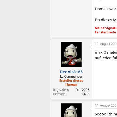
Damals war 
Da dieses Mo
Meine Signatur
Fensterbreite
12. August 200
max 2 meter!
auf jeden f
Dennis8185
Lt. Commander
Ersteller dieses
Themas
Registriert
Okt. 2006
Beiträge
1.438
14. August 200
Soooo ich h