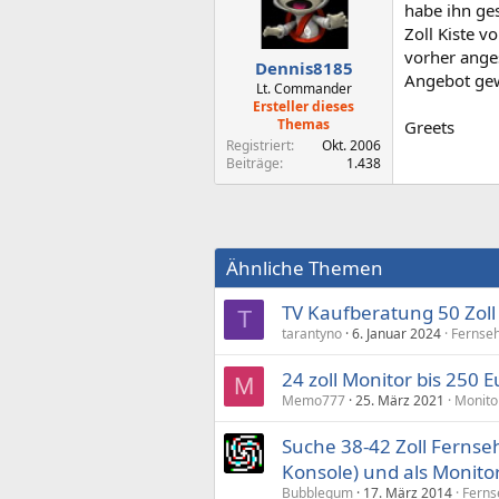
habe ihn ge
Zoll Kiste 
vorher anges
Dennis8185
Angebot ge
Lt. Commander
Ersteller dieses
Themas
Greets
Registriert
Okt. 2006
Beiträge
1.438
Ähnliche Themen
TV Kaufberatung 50 Zoll
T
tarantyno
6. Januar 2024
Fernse
24 zoll Monitor bis 250
M
Memo777
25. März 2021
Monito
Suche 38-42 Zoll Fernse
Konsole) und als Monito
Bubblegum
17. März 2014
Ferns