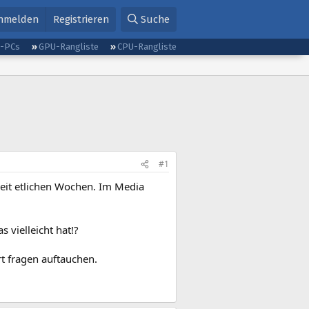
nmelden
Registrieren
Suche
g-PCs
GPU-Rangliste
CPU-Rangliste
#1
seit etlichen Wochen. Im Media
vielleicht hat!?
rt fragen auftauchen.