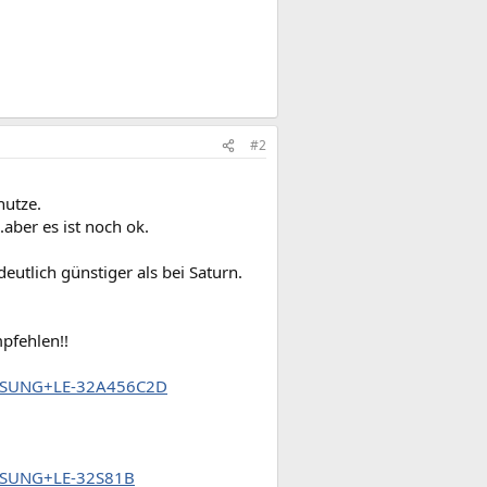
#2
nutze.
aber es ist noch ok.
eutlich günstiger als bei Saturn.
mpfehlen!!
SAMSUNG+LE-32A456C2D
AMSUNG+LE-32S81B