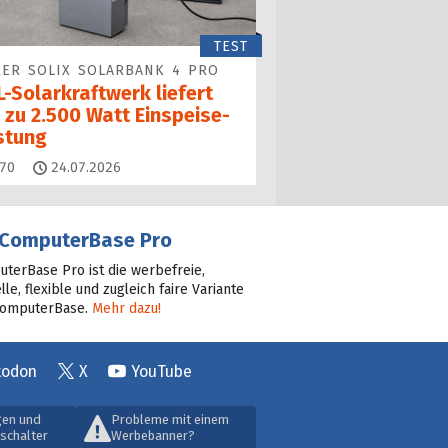
TEST
ER SOLIX SOLARBANK 4 PRO
-Solarkraftwerk liefert
 zu 2.500 Watt Einspeise­
istung
Kommentare
70
24.07.2026
ComputerBase Pro
terBase Pro ist die werbefreie,
lle, flexible und zugleich faire Variante
ComputerBase.
Mehr dazu!
todon
X
YouTube
gen und
Probleme mit einem
schalter
Werbebanner?