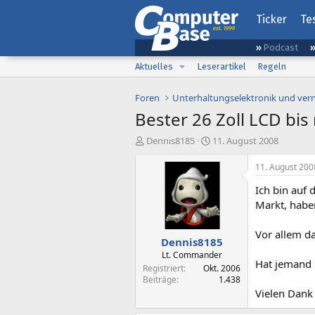
Ticker
Te
Podcast
Aktuelles
Leserartikel
Regeln
Foren
Unterhaltungselektronik und ver
Bester 26 Zoll LCD bi
E
E
Dennis8185
11. August 2008
r
r
s
s
11. August 200
t
t
Ich bin auf
e
e
l
l
Markt, habe
l
l
e
t
Vor allem d
Dennis8185
r
a
m
Lt. Commander
Hat jemand n
Registriert
Okt. 2006
Beiträge
1.438
Vielen Dank