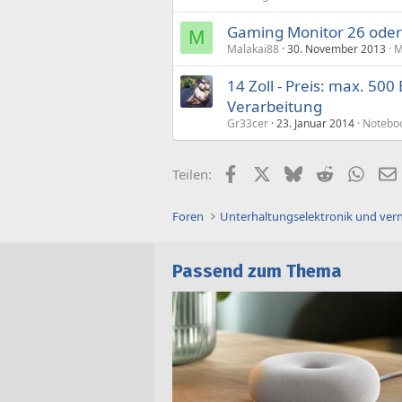
Gaming Monitor 26 oder 
M
Malakai88
30. November 2013
M
14 Zoll - Preis: max. 5
Verarbeitung
Gr33cer
23. Januar 2014
Noteboo
Facebook
X (Twitter)
Bluesky
Reddit
What
Teilen:
Foren
Unterhaltungselektronik und ver
Passend zum Thema