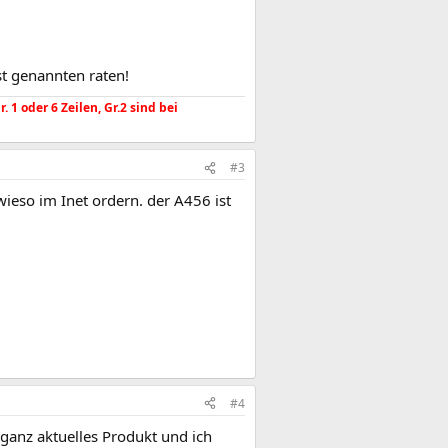
st genannten raten!
1 oder 6 Zeilen, Gr.2 sind bei
#3
ieso im Inet ordern. der A456 ist
#4
ganz aktuelles Produkt und ich