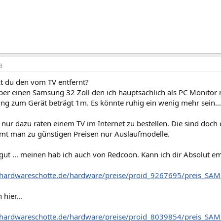
8
zt du den vom TV entfernt?
ber einen Samsung 32 Zoll den ich hauptsächlich als PC Monitor 
ng zum Gerät beträgt 1m. Es könnte ruhig ein wenig mehr sein....
 nur dazu raten einem TV im Internet zu bestellen. Die sind doch d
t man zu günstigen Preisen nur Auslaufmodelle.
 gut ... meinen hab ich auch von Redcoon. Kann ich dir Absolut e
.hardwareschotte.de/hardware/preise/proid_9267695/preis_
hier...
.hardwareschotte.de/hardware/preise/proid_8039854/preis_S