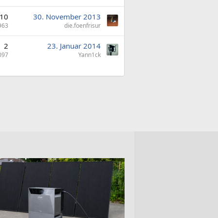
10
30. November 2013
963
die.foenfrisur
2
23. Januar 2014
097
Yann1ck