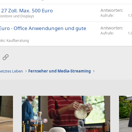
27 Zoll. Max. 500 Euro
Antworten
Aufrufe
1.
onitore und Displays
00 Euro - Office Anwendungen und gute
Antworten
Aufrufe
1.
ks: Kaufberatung
sApp
E-Mail
Link
netztes Leben
Fernseher und Media-Streaming