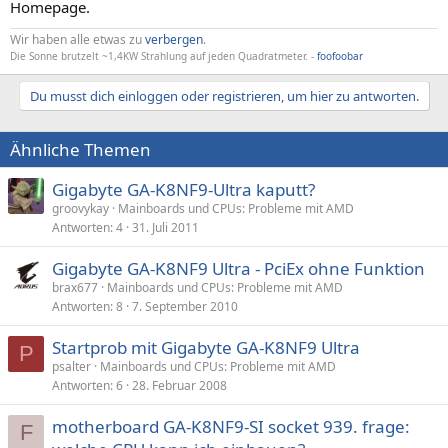
Homepage.
Wir haben alle etwas zu
verbergen
.
Die Sonne brutzelt ~1,4KW Strahlung auf jeden Quadratmeter. -
foofoobar
Du musst dich einloggen oder registrieren, um hier zu antworten.
Ähnliche Themen
Gigabyte GA-K8NF9-Ultra kaputt?
groovykay
Mainboards und CPUs: Probleme mit AMD
Antworten
4
31. Juli 2011
Gigabyte GA-K8NF9 Ultra - PciEx ohne Funktion
brax677
Mainboards und CPUs: Probleme mit AMD
Antworten
8
7. September 2010
Startprob mit Gigabyte GA-K8NF9 Ultra
P
psalter
Mainboards und CPUs: Probleme mit AMD
Antworten
6
28. Februar 2008
motherboard GA-K8NF9-SI socket 939. frage:
F