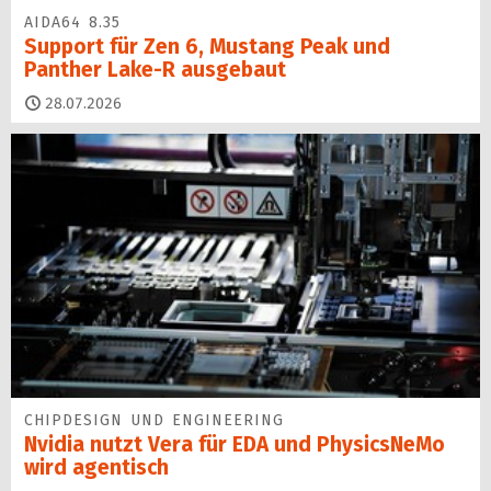
AIDA64 8.35
Support für Zen 6, Mustang Peak und
Panther Lake-R ausgebaut
28.07.2026
CHIPDESIGN UND ENGINEERING
Nvidia nutzt Vera für EDA und PhysicsNeMo
wird agentisch