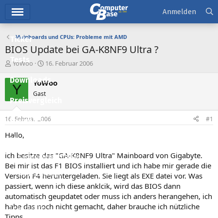
Hauptmenü
Anmelden
Mainboards und CPUs: Probleme mit AMD
Ticker
BIOS Update bei GA-K8NF9 Ultra ?
Tests
E
E
YoWoo
16. Februar 2006
r
r
Downloads
s
s
YoWoo
Y
t
t
Gast
e
e
Preisvergleich
l
l
l
l
16. Februar 2006
#1
Forum
e
t
r
a
Hallo,
Aktuelles
m
ich besitze das "GA-K8NF9 Ultra" Mainboard von Gigabyte.
Empfohlene Inhalte
Bei mir ist das F1 BIOS installiert und ich habe mir gerade die
Neue Beiträge
Version F4 heruntergeladen. Sie liegt als EXE datei vor. Was
passiert, wenn ich diese anklcik, wird das BIOS dann
Neueste Aktivitäten
automatisch geupdatet oder muss ich anders herangehen, ich
habe das noch nicht gemacht, daher brauche ich nützliche
Leserartikel
Tipps.