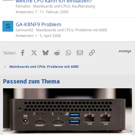
welche CPU kann ich einbauen?
folmalex
Mainboards und CPUs: Kaufberatung
Antworten
7
11. Februar 2009
GA-K8NF9 Problem
S
Samson92
Mainboards und CPUs: Probleme mit AMD
Antworten
1
5. April 2008
Facebook
X (Twitter)
Bluesky
Reddit
WhatsApp
E-Mail
Link
Teilen:
Mainboards und CPUs: Probleme mit AMD
Passend zum Thema