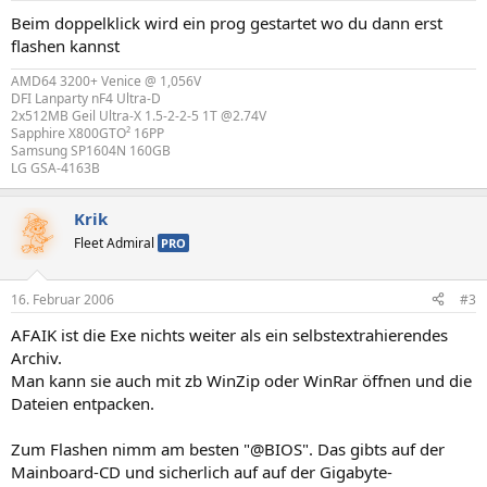
Beim doppelklick wird ein prog gestartet wo du dann erst
flashen kannst
AMD64 3200+ Venice @ 1,056V
DFI Lanparty nF4 Ultra-D
2x512MB Geil Ultra-X 1.5-2-2-5 1T @2.74V
Sapphire X800GTO² 16PP
Samsung SP1604N 160GB
LG GSA-4163B
Krik
Fleet Admiral
PRO
16. Februar 2006
#3
AFAIK ist die Exe nichts weiter als ein selbstextrahierendes
Archiv.
Man kann sie auch mit zb WinZip oder WinRar öffnen und die
Dateien entpacken.
Zum Flashen nimm am besten "@BIOS". Das gibts auf der
Mainboard-CD und sicherlich auf auf der Gigabyte-