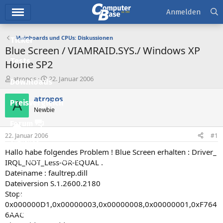
Hauptmenü
Anmelden
Mainboards und CPUs: Diskussionen
Ticker
Blue Screen / VIAMRAID.SYS./ Windows XP
Tests
Home SP2
E
E
atropos
22. Januar 2006
Downloads
r
r
s
s
atropos
A
Preisvergleich
t
t
Newbie
e
e
l
l
Forum
l
l
22. Januar 2006
#1
e
t
Aktuelles
r
a
Hallo habe folgendes Problem ! Blue Screen erhalten : Driver_
m
Empfohlene Inhalte
IRQL_NOT_Less-OR-EQUAL .
Dateiname : faultrep.dill
Neue Beiträge
Dateiversion S.1.2600.2180
Stop:
Neueste Aktivitäten
0x000000D1,0x00000003,0x00000008,0x00000001,0xF764
Leserartikel
6AAC