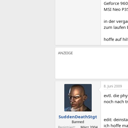
Geforce 96
MSI Neo P3
in der verga
zum laufen 
hoffe auf hil
8. Juni 2009
evtl. die ph
noch nach tr
SuddenDeathStgt
edit: deinst
Banned
ich hoffe ma
Registriert
März 2004