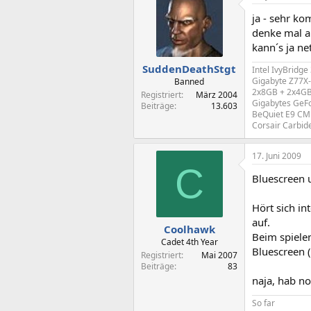
ja - sehr ko
denke mal a
kann´s ja ne
SuddenDeathStgt
Intel IvyBridg
Gigabyte Z77X
Banned
2x8GB + 2x4GB
Registriert
März 2004
Gigabytes GeF
Beiträge
13.603
BeQuiet E9 CM 
Corsair Carbid
17. Juni 2009
C
Bluescreen 
Hört sich in
auf.
Coolhawk
Beim spielen
Cadet 4th Year
Bluescreen 
Registriert
Mai 2007
Beiträge
83
naja, hab no
So far