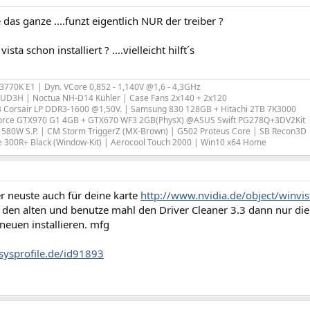
 das ganze ....funzt eigentlich NUR der treiber ?
vista schon installiert ? ....vielleicht hilft´s
e 3770K E1 | Dyn. VCore 0,852 - 1,140V @1,6 - 4,3GHz
-UD3H | Noctua NH-D14 Kühler | Case Fans 2x140 + 2x120
 Corsair LP DDR3-1600 @1,50V. | Samsung 830 128GB + Hitachi 2TB 7K3000
orce GTX970 G1 4GB + GTX670 WF3 2GB(PhysX) @ASUS Swift PG278Q+3DV2Kit
580W S.P. | CM Storm TriggerZ (MX-Brown) | G502 Proteus Core | SB Recon3D
e 300R+ Black (Window-Kit) | Aerocool Touch 2000 | Win10 x64 Home
der neuste auch für deine karte
http://www.nvidia.de/object/winv
e den alten und benutze mahl den Driver Cleaner 3.3 dann nur die
neuen installieren. mfg
sysprofile.de/id91893