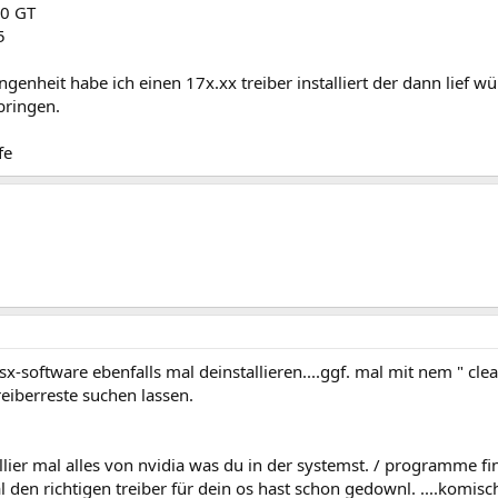
00 GT
5
ngenheit habe ich einen 17x.xx treiber installiert der dann lief w
bringen.
fe
ysx-software ebenfalls mal deinstallieren....ggf. mal mit nem " clea
eiberreste suchen lassen.
allier mal alles von nvidia was du in der systemst. / programme fi
l den richtigen treiber für dein os hast schon gedownl. ....komisc