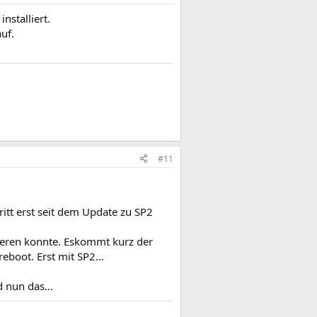
nstalliert.
uf.
#11
itt erst seit dem Update zu SP2
sieren konnte. Eskommt kurz der
boot. Erst mit SP2...
d nun das...