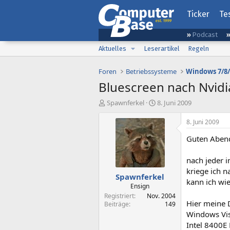
Ticker
Te
Podcast
Aktuelles
Leserartikel
Regeln
Foren
Betriebssysteme
Windows 7/8/
Bluescreen nach Nvidia
E
E
Spawnferkel
8. Juni 2009
r
r
s
s
8. Juni 2009
t
t
Guten Aben
e
e
l
l
l
l
nach jeder i
e
t
kriege ich 
Spawnferkel
r
a
kann ich wi
m
Ensign
Registriert
Nov. 2004
Hier meine 
Beiträge
149
Windows Vis
Intel 8400E