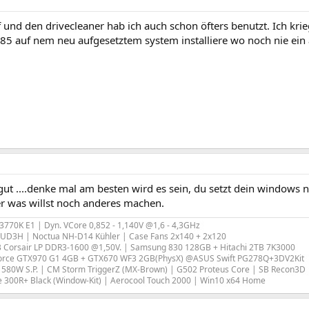
f und den drivecleaner hab ich auch schon öfters benutzt. Ich kr
85 auf nem neu aufgesetztem system installiere wo noch nie ein 
 gut ....denke mal am besten wird es sein, du setzt dein windows n
er was willst noch anderes machen.
e 3770K E1 | Dyn. VCore 0,852 - 1,140V @1,6 - 4,3GHz
-UD3H | Noctua NH-D14 Kühler | Case Fans 2x140 + 2x120
 Corsair LP DDR3-1600 @1,50V. | Samsung 830 128GB + Hitachi 2TB 7K3000
orce GTX970 G1 4GB + GTX670 WF3 2GB(PhysX) @ASUS Swift PG278Q+3DV2Kit
580W S.P. | CM Storm TriggerZ (MX-Brown) | G502 Proteus Core | SB Recon3D
e 300R+ Black (Window-Kit) | Aerocool Touch 2000 | Win10 x64 Home