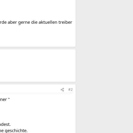
ürde aber gerne die aktuellen treiber
#2
ner "
ndest.
he geschichte.