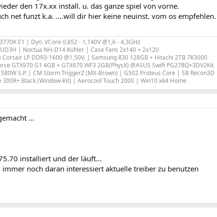
eder den 17x.xx install. u. das ganze spiel von vorne.
h net funzt k.a. ....will dir hier keine neuinst. vom os empfehlen.
e 3770K E1 | Dyn. VCore 0,852 - 1,140V @1,6 - 4,3GHz
-UD3H | Noctua NH-D14 Kühler | Case Fans 2x140 + 2x120
 Corsair LP DDR3-1600 @1,50V. | Samsung 830 128GB + Hitachi 2TB 7K3000
orce GTX970 G1 4GB + GTX670 WF3 2GB(PhysX) @ASUS Swift PG278Q+3DV2Kit
580W S.P. | CM Storm TriggerZ (MX-Brown) | G502 Proteus Core | SB Recon3D
e 300R+ Black (Window-Kit) | Aerocool Touch 2000 | Win10 x64 Home
gemacht ...
5.70 installiert und der läuft...
 immer noch daran interessiert aktuelle treiber zu benutzen