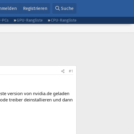
nmelden
Registrieren
Suche
g-PCs
GPU-Rangliste
CPU-Rangliste
#1
este version von nvidia.de geladen
de treiber deinstallieren und dann