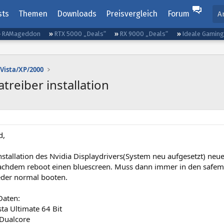
sts
Themen
Downloads
Preisvergleich
Forum
A
RAMageddon
RTX 5000 „Deals“
RX 9000 „Deals“
Ideale Gamin
Vista/XP/2000
treiber installation
d,
nstallation des Nvidia Displaydrivers(System neu aufgesetzt) neu
nachdem reboot einen bluescreen. Muss dann immer in den safemo
eder normal booten.
Daten:
ta Ultimate 64 Bit
 Dualcore