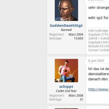
sehr strange
edit: sp2 für 
SuddenDeathStgt
Banned
Intel IvyBridg
Registriert
März 2004
Gigabyte Z77X
Beiträge
13.603
2x8GB + 2x4GB
Gigabytes GeF
BeQuiet E9 CM 
Corsair Carbid
8. Juni 2009
hi! das ist 
deinstallier
danach den 
schippt
http://www.
Cadet 2nd Year
Registriert
März 2008
Beiträge
31