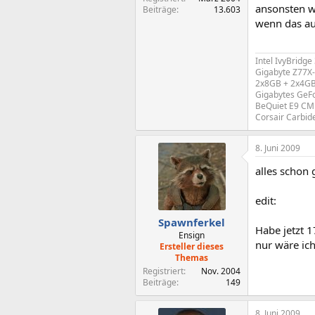
ansonsten wi
Beiträge
13.603
wenn das auc
Intel IvyBridg
Gigabyte Z77X
2x8GB + 2x4GB
Gigabytes GeF
BeQuiet E9 CM 
Corsair Carbid
8. Juni 2009
alles schon 
edit:
Spawnferkel
Habe jetzt 17
Ensign
nur wäre ich
Ersteller dieses
Themas
Registriert
Nov. 2004
Beiträge
149
8. Juni 2009