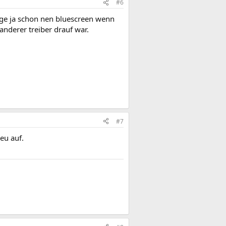
#6
iege ja schon nen bluescreen wenn
anderer treiber drauf war.
#7
eu auf.