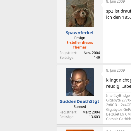
8. Juni 2009
sp2 ist drau
ich den 185.
Spawnferkel
Ensign
Ersteller dieses
Themas
Registriert
Nov. 2004
Beiträge
149
8. Juni 2009
klingt nicht
reudig ...ab
Intel IvyBridg
Gigabyte Z77X
SuddenDeathStgt
2x8GB + 2x4GB
Banned
Gigabytes GeF
Registriert
März 2004
BeQuiet E9 CM 
Beiträge
13.603
Corsair Carbid