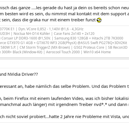
misch das ganze ....les gerade du hast ja dein os bereits schon neu i
m besten wird es sein, du nimmst mal kontakt mit dem support a
t sein, dass die graka nur mit einem treiber funzt
e 3770K E1 | Dyn. VCore 0,852 - 1,140V @1,6 - 4,3GHz
-UD3H | Noctua NH-D14 Kühler | Case Fans 2x140 + 2x120
 Corsair LP DDR3-1600 @1,50V. | Samsung 830 128GB + Hitachi 2TB 7K3000
orce GTX970 G1 4GB + GTX670 WF3 2GB(PhysX) @ASUS Swift PG278Q+3DV2Kit
580W S.P. | CM Storm TriggerZ (MX-Brown) | G502 Proteus Core | SB Recon3D
e 300R+ Black (Window-Kit) | Aerocool Touch 2000 | Win10 x64 Home
und NVidia Driver??
teressant an, habe nämlich das selbe Problem. Und das Problem tr
, beim Firefox mit einem laufenden Video, was ich bisher lokali
(manchmal auch länger) mit irgendnem Treiber nvd*.* und dann re
ch nicht soviel probiert...hatte 2 Jahre nie Probleme mit Vista, un