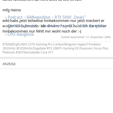
Regeln
mfg Heino
Podcast
RAMageddon
RTX 5000 „Deals“
edit:habs jetzt teilweise hinbekommen nur jetzt meckert er
wegen via busmaster ide drivers ? sonst habe ich die treiber
RX 9000 „Deals“
Ideale Gaming-PCs
GPU-Rangliste
hinbekommen nur fehlt mir wohl noch der :-(
CPU-Rangliste
Zuletzt bearbeitet:
12. Dezember 2006
8700k@5ghz/MSI Z370 Gaming Pro Carbon/Kingston HyperX Predator
2933mhz @3200mhz/Gigabyte RTX 2080Ti Gaming OC/Seasonic Focus Plus
Platinum 850/Thermaltake Core X71