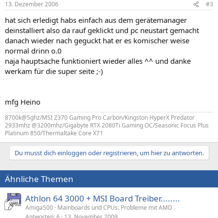
13. Dezember 2006
#3
hat sich erledigt habs einfach aus dem gerätemanager
deinstalliert also da rauf geklickt und pc neustart gemacht
danach wieder nach geguckt hat er es komischer weise
normal drinn o.0
naja hauptsache funktioniert wieder alles ^^ und danke
werkam für die super seite ;-)
mfg Heino
8700k@5ghz/MSI Z370 Gaming Pro Carbon/Kingston HyperX Predator
2933mhz @3200mhz/Gigabyte RTX 2080Ti Gaming OC/Seasonic Focus Plus
Platinum 850/Thermaltake Core X71
Du musst dich einloggen oder registrieren, um hier zu antworten.
Ähnliche Themen
Athlon 64 3000 + MSI Board Treiber........
Amiga500
Mainboards und CPUs: Probleme mit AMD
Antworten
6
13. November 2009