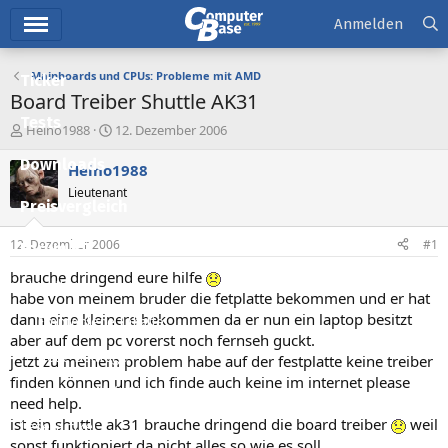
Hauptmenü
Anmelden
Mainboards und CPUs: Probleme mit AMD
Ticker
Board Treiber Shuttle AK31
Tests
E
E
Heino1988
12. Dezember 2006
r
r
Downloads
s
s
Heino1988
t
t
Lieutenant
e
e
Preisvergleich
l
l
l
l
12. Dezember 2006
#1
Forum
e
t
r
a
brauche dringend eure hilfe
Aktuelles
m
habe von meinem bruder die fetplatte bekommen und er hat
dann eine kleinere bekommen da er nun ein laptop besitzt
Empfohlene Inhalte
aber auf dem pc vorerst noch fernseh guckt.
Neue Beiträge
jetzt zu meinem problem habe auf der festplatte keine treiber
finden können und ich finde auch keine im internet please
Neueste Aktivitäten
need help.
ist ein shuttle ak31 brauche dringend die board treiber
weil
Leserartikel
sonst funktioniert da nicht alles so wie es soll.