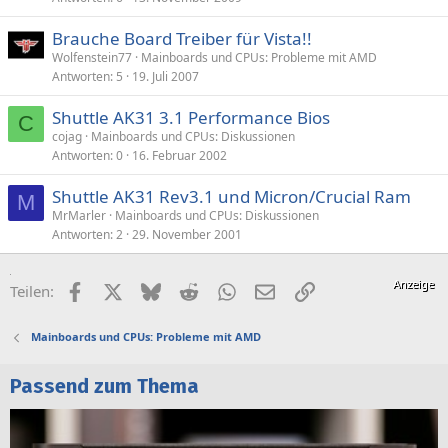
Brauche Board Treiber für Vista!!
Wolfenstein77
Mainboards und CPUs: Probleme mit AMD
Antworten
5
19. Juli 2007
Shuttle AK31 3.1 Performance Bios
C
cojag
Mainboards und CPUs: Diskussionen
Antworten
0
16. Februar 2002
Shuttle AK31 Rev3.1 und Micron/Crucial Ram
M
MrMarler
Mainboards und CPUs: Diskussionen
Antworten
2
29. November 2001
Facebook
X (Twitter)
Bluesky
Reddit
WhatsApp
E-Mail
Link
Teilen:
Mainboards und CPUs: Probleme mit AMD
Passend zum Thema