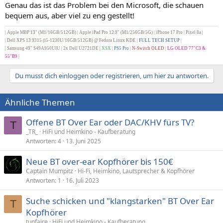
Genau das ist das Problem bei den Microsoft, die schauen
bequem aus, aber viel zu eng gestellt!
| Apple MBP 13" (M1/16GB/512GB) | Apple iPad Pro 12.9" (M1/256GB/5G) |
iPhone 17 Pro | Pixel 8a |
|
Dell XPS 13 9315 (i5-1230U/16GB/512GB) @ Fedora Linux KDE |
FULL TECH SETUP
|
| Samsung 49" S49A950UIU | 2x Dell U2721DE
|
XSX
|
PS5 Pro
|
N-Switch OLED
|
LG OLED 77"C3 &
55"B9
|
Du musst dich einloggen oder registrieren, um hier zu antworten.
Ähnliche Themen
Offene BT Over Ear oder DAC/KHV fürs TV?
T
_TR_
HiFi und Heimkino - Kaufberatung
Antworten
4
13. Juni 2025
Neue BT over-ear Kopfhörer bis 150€
Captain Mumpitz
Hi-Fi, Heimkino, Lautsprecher & Kopfhörer
Antworten
1
16. Juli 2023
Suche schicken und "klangstarken" BT Over Ear
T
Kopfhörer
tunfaire
HiFi und Heimkino - Kaufberatung