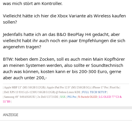
was mich stört am Kontroller.
Vielleicht hätte ich hier die Xbox Variante als Wireless kaufen
sollen?
Jedenfalls hatte ich an das B&O BeoPlay H4 gedacht, aber
vielleicht habt ihr auch noch ein paar Empfehlungen die sich
angenehm tragen?
BTW: Neben dem Zocken, soll es auch mein Main Kopfhörer
an meinen Systemen werden, also sollte er Soundtechnisch
auch was können, kosten kann er bis 200-300 Euro, gerne
aber auch unter 200,-
| Apple MBP 13" (M1/16GB/512GB) | Apple iPad Pro 12.9" (M1/256GB/5G) |
iPhone 17 Pro | Pixel 8a |
|
Dell XPS 13 9315 (i5-1230U/16GB/512GB) @ Fedora Linux KDE |
FULL TECH SETUP
|
| Samsung 49" S49A950UIU | 2x Dell U2721DE
|
XSX
|
PS5 Pro
|
N-Switch OLED
|
LG OLED 77"C3 &
55"B9
|