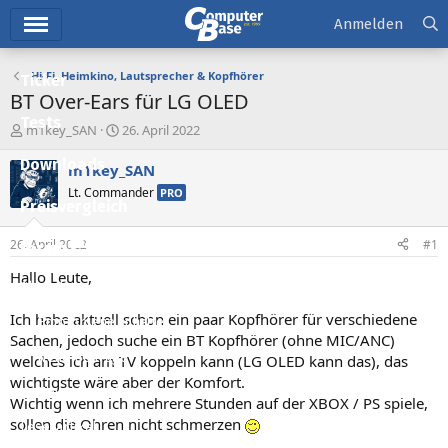
Hauptmenü
Anmelden
Hi-Fi, Heimkino, Lautsprecher & Kopfhörer
Ticker
BT Over-Ears für LG OLED
Tests
E
E
m1key_SAN
26. April 2022
r
r
Downloads
s
s
m1key_SAN
t
t
Lt. Commander
PRO
e
e
Preisvergleich
l
l
l
l
26. April 2022
#1
Forum
e
t
r
a
Hallo Leute,
Aktuelles
m
Ich habe aktuell schon ein paar Kopfhörer für verschiedene
Empfohlene Inhalte
Sachen, jedoch suche ein BT Kopfhörer (ohne MIC/ANC)
Neue Beiträge
welches ich am TV koppeln kann (LG OLED kann das), das
wichtigste wäre aber der Komfort.
Neueste Aktivitäten
Wichtig wenn ich mehrere Stunden auf der XBOX / PS spiele,
sollen die Ohren nicht schmerzen
Leserartikel