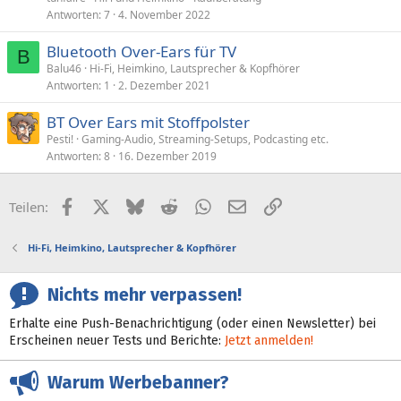
Antworten
7
4. November 2022
Bluetooth Over-Ears für TV
B
Balu46
Hi-Fi, Heimkino, Lautsprecher & Kopfhörer
Antworten
1
2. Dezember 2021
BT Over Ears mit Stoffpolster
Pesti!
Gaming-Audio, Streaming-Setups, Podcasting etc.
Antworten
8
16. Dezember 2019
Facebook
X (Twitter)
Bluesky
Reddit
WhatsApp
E-Mail
Link
Teilen:
Hi-Fi, Heimkino, Lautsprecher & Kopfhörer
Nichts mehr verpassen!
Erhalte eine Push-Benachrichtigung (oder einen Newsletter) bei
Erscheinen neuer Tests und Berichte:
Jetzt anmelden!
Warum Werbebanner?