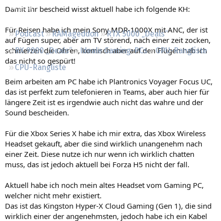
Regeln
Damit Ihr bescheid wisst aktuell habe ich folgende KH:
Für Reisen habe ich mein Sony MDR-1000X mit ANC, der ist
Podcast
RAMageddon
RTX 5000 „Deals“
auf Fügen super, aber am TV störend, nach einer zeit zocken,
schmerzen die Ohren, komisch aber auf den Flügen hab ich
RX 9000 „Deals“
Ideale Gaming-PCs
GPU-Rangliste
das nicht so gespürt!
CPU-Rangliste
Beim arbeiten am PC habe ich Plantronics Voyager Focus UC,
das ist perfekt zum telefonieren in Teams, aber auch hier für
längere Zeit ist es irgendwie auch nicht das wahre und der
Sound bescheiden.
Für die Xbox Series X habe ich mir extra, das Xbox Wireless
Headset gekauft, aber die sind wirklich unangenehm nach
einer Zeit. Diese nutze ich nur wenn ich wirklich chatten
muss, das ist jedoch aktuell bei Forza H5 nicht der fall.
Aktuell habe ich noch mein altes Headset vom Gaming PC,
welcher nicht mehr existiert.
Das ist das Kingston Hyper-X Cloud Gaming (Gen 1), die sind
wirklich einer der angenehmsten, jedoch habe ich ein Kabel