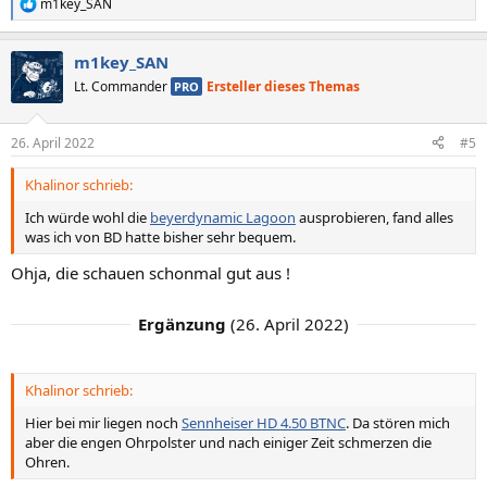
m1key_SAN
R
e
a
m1key_SAN
k
t
Lt. Commander
Ersteller dieses Themas
PRO
i
o
n
26. April 2022
#5
e
n
Khalinor schrieb:
:
Ich würde wohl die
beyerdynamic Lagoon
ausprobieren, fand alles
was ich von BD hatte bisher sehr bequem.
Ohja, die schauen schonmal gut aus !
Ergänzung
(
26. April 2022
)
Khalinor schrieb:
Hier bei mir liegen noch
Sennheiser HD 4.50 BTNC
. Da stören mich
aber die engen Ohrpolster und nach einiger Zeit schmerzen die
Ohren.