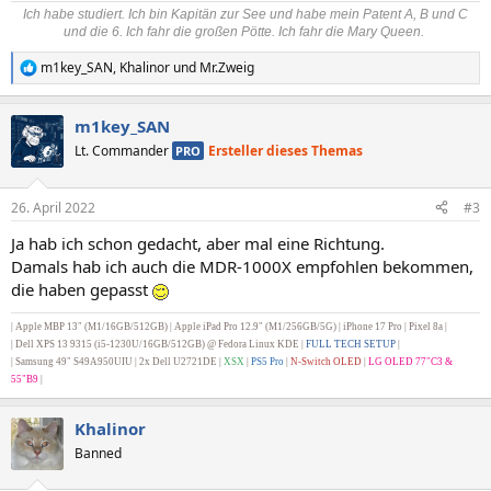
Ich habe studiert. Ich bin Kapitän zur See und habe mein Patent A, B und C
und die 6. Ich fahr die großen Pötte. Ich fahr die Mary Queen.
m1key_SAN
,
Khalinor
und
Mr.Zweig
R
e
a
m1key_SAN
k
t
Lt. Commander
Ersteller dieses Themas
PRO
i
o
n
26. April 2022
#3
e
n
Ja hab ich schon gedacht, aber mal eine Richtung.
:
Damals hab ich auch die MDR-1000X empfohlen bekommen,
die haben gepasst
| Apple MBP 13" (M1/16GB/512GB) | Apple iPad Pro 12.9" (M1/256GB/5G) |
iPhone 17 Pro | Pixel 8a |
|
Dell XPS 13 9315 (i5-1230U/16GB/512GB) @ Fedora Linux KDE |
FULL TECH SETUP
|
| Samsung 49" S49A950UIU | 2x Dell U2721DE
|
XSX
|
PS5 Pro
|
N-Switch OLED
|
LG OLED 77"C3 &
55"B9
|
Khalinor
Banned