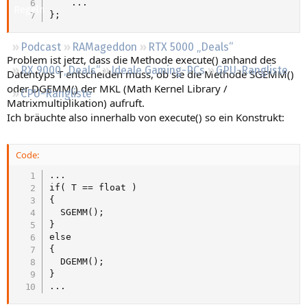
    ...

Regeln
};
Podcast
RAMageddon
RTX 5000 „Deals“
Problem ist jetzt, dass die Methode execute() anhand des
RX 9000 „Deals“
Ideale Gaming-PCs
GPU-Rangliste
Datentyps T entscheiden muss, ob sie die Methode SGEMM()
oder DGEMM() der MKL (Math Kernel Library /
CPU-Rangliste
Matrixmultiplikation) aufruft.
Ich bräuchte also innerhalb von execute() so ein Konstrukt:
Code:
...

if( T == float )

{

  SGEMM();

}

else

{

  DGEMM();

}

...