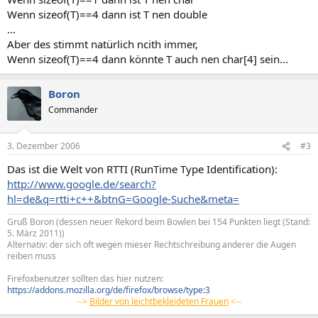
Wenn sizeof(T)==4 dann ist T nen double
...
Aber des stimmt natürlich ncith immer,
Wenn sizeof(T)==4 dann könnte T auch nen char[4] sein...
Boron
Commander
3. Dezember 2006
#3
Das ist die Welt von RTTI (RunTime Type Identification):
http://www.google.de/search?
hl=de&q=rtti+c++&btnG=Google-Suche&meta=
Gruß Boron (dessen neuer Rekord beim Bowlen bei 154 Punkten liegt (Stand:
5. März 2011))
Alternativ: der sich oft wegen mieser Rechtschreibung anderer die Augen
reiben muss
Firefoxbenutzer sollten das hier nutzen:
https://addons.mozilla.org/de/firefox/browse/type:3
-->
Bilder von leichtbekleideten Frauen
<--