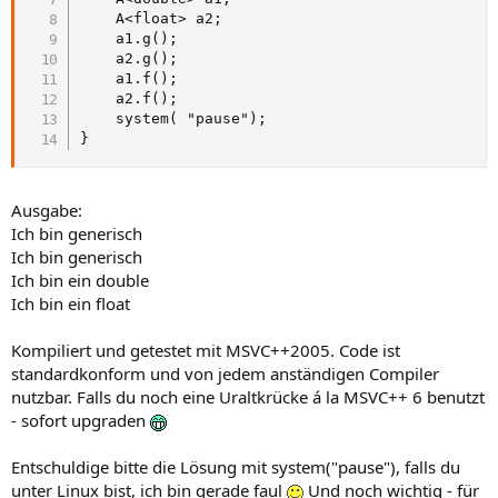
	A<float> a2;

	a1.g();

	a2.g();

	a1.f();

	a2.f();

	system( "pause");

}
Ausgabe:
Ich bin generisch
Ich bin generisch
Ich bin ein double
Ich bin ein float
Kompiliert und getestet mit MSVC++2005. Code ist
standardkonform und von jedem anständigen Compiler
nutzbar. Falls du noch eine Uraltkrücke á la MSVC++ 6 benutzt
- sofort upgraden
Entschuldige bitte die Lösung mit system("pause"), falls du
unter Linux bist, ich bin gerade faul
Und noch wichtig - für