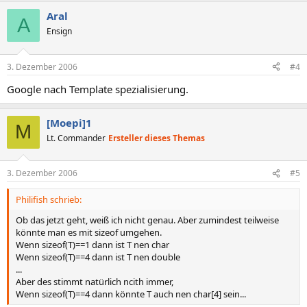
Aral
A
Ensign
3. Dezember 2006
#4
Google nach Template spezialisierung.
[Moepi]1
M
Lt. Commander
Ersteller dieses Themas
3. Dezember 2006
#5
Philifish schrieb:
Ob das jetzt geht, weiß ich nicht genau. Aber zumindest teilweise
könnte man es mit sizeof umgehen.
Wenn sizeof(T)==1 dann ist T nen char
Wenn sizeof(T)==4 dann ist T nen double
...
Aber des stimmt natürlich ncith immer,
Wenn sizeof(T)==4 dann könnte T auch nen char[4] sein...