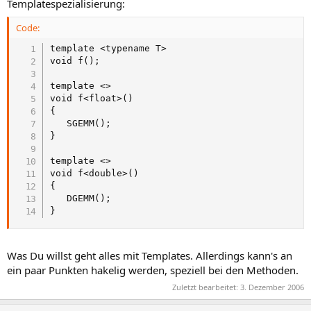
Templatespezialisierung:
Code:
template <typename T>

void f();

template <>

void f<float>()

{

   SGEMM();

}

template <>

void f<double>()

{

   DGEMM();

}
Was Du willst geht alles mit Templates. Allerdings kann's an
ein paar Punkten hakelig werden, speziell bei den Methoden.
Zuletzt bearbeitet:
3. Dezember 2006