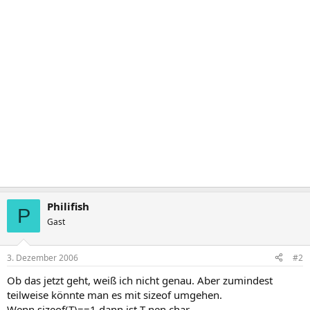
Philifish
P
Gast
3. Dezember 2006
#2
Ob das jetzt geht, weiß ich nicht genau. Aber zumindest
teilweise könnte man es mit sizeof umgehen.
Wenn sizeof(T)==1 dann ist T nen char