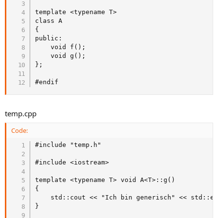
template <typename T>

class A

{

public:

	void f();

	void g();

};

#endif
temp.cpp
Code:
#include "temp.h"

#include <iostream>

template <typename T> void A<T>::g()

{

	std::cout << "Ich bin generisch" << std::endl;

}
