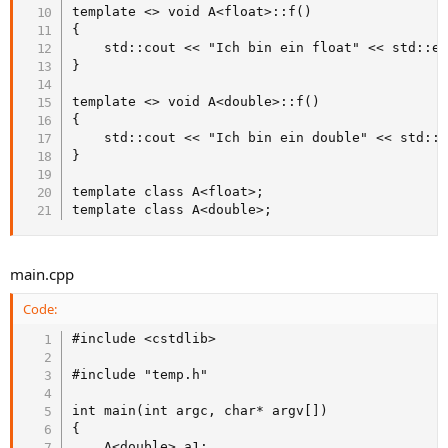
template <> void A<float>::f()

{

	std::cout << "Ich bin ein float" << std::endl;

}

template <> void A<double>::f()

{

	std::cout << "Ich bin ein double" << std::endl;

}

template class A<float>;

template class A<double>;
main.cpp
Code:
#include <cstdlib>

#include "temp.h"

int main(int argc, char* argv[])

{

	A<double> a1;
