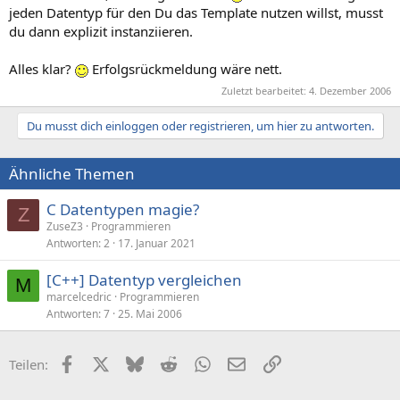
jeden Datentyp für den Du das Template nutzen willst, musst
du dann explizit instanziieren.
Alles klar?
Erfolgsrückmeldung wäre nett.
Zuletzt bearbeitet:
4. Dezember 2006
Du musst dich einloggen oder registrieren, um hier zu antworten.
Ähnliche Themen
C Datentypen magie?
Z
ZuseZ3
Programmieren
Antworten
2
17. Januar 2021
[C++] Datentyp vergleichen
M
marcelcedric
Programmieren
Antworten
7
25. Mai 2006
Facebook
X (Twitter)
Bluesky
Reddit
WhatsApp
E-Mail
Link
Teilen: