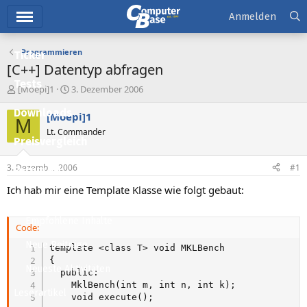
Hauptmenü
Anmelden
Programmieren
Ticker
[C++] Datentyp abfragen
Tests
E
E
[Moepi]1
3. Dezember 2006
r
r
Downloads
s
s
[Moepi]1
M
t
t
Lt. Commander
e
e
Preisvergleich
l
l
l
l
3. Dezember 2006
#1
Forum
e
t
r
a
Ich hab mir eine Template Klasse wie folgt gebaut:
Aktuelles
m
Empfohlene Inhalte
Code:
Neue Beiträge
template <class T> void MKLBench

{

Neueste Aktivitäten
  public:

    MklBench(int m, int n, int k);

Leserartikel
    void execute();
